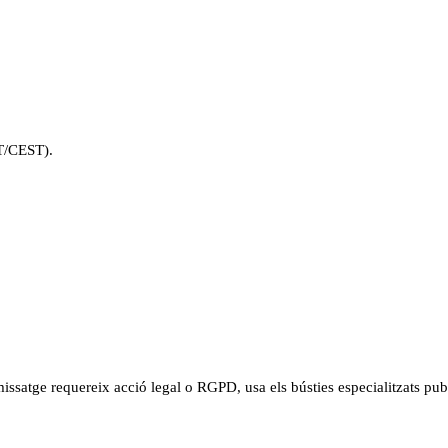
ET/CEST).
missatge requereix acció legal o RGPD, usa els bústies especialitzats pub