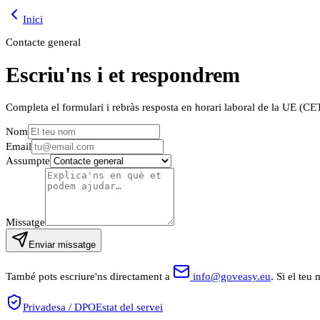
Inici
Contacte general
Escriu'ns i et respondrem
Completa el formulari i rebràs resposta en horari laboral de la UE (C
Nom
Email
Assumpte
Missatge
Enviar missatge
També pots escriure'ns directament a
info@goveasy.eu
.
Si el teu 
Privadesa / DPO
Estat del servei