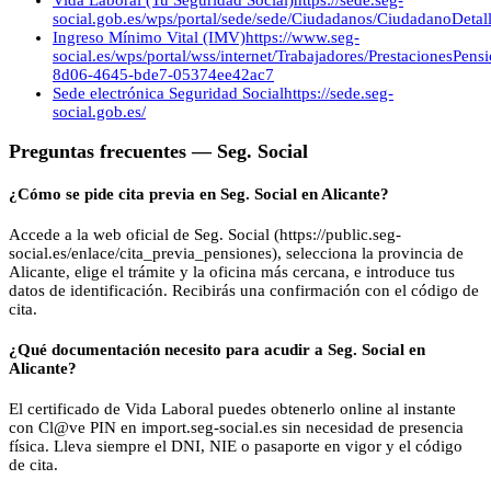
social.gob.es/wps/portal/sede/sede/Ciudadanos/CiudadanoDetalle
Ingreso Mínimo Vital (IMV)
https://www.seg-
social.es/wps/portal/wss/internet/Trabajadores/PrestacionesPen
8d06-4645-bde7-05374ee42ac7
Sede electrónica Seguridad Social
https://sede.seg-
social.gob.es/
Preguntas frecuentes —
Seg. Social
¿Cómo se pide cita previa en Seg. Social en Alicante?
Accede a la web oficial de Seg. Social (https://public.seg-
social.es/enlace/cita_previa_pensiones), selecciona la provincia de
Alicante, elige el trámite y la oficina más cercana, e introduce tus
datos de identificación. Recibirás una confirmación con el código de
cita.
¿Qué documentación necesito para acudir a Seg. Social en
Alicante?
El certificado de Vida Laboral puedes obtenerlo online al instante
con Cl@ve PIN en import.seg-social.es sin necesidad de presencia
física. Lleva siempre el DNI, NIE o pasaporte en vigor y el código
de cita.