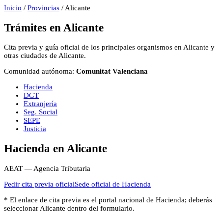
Inicio
/
Provincias
/
Alicante
Trámites en
Alicante
Cita previa y guía oficial de los principales organismos en
Alicante
y
otras ciudades de
Alicante
.
Comunidad autónoma:
Comunitat Valenciana
Hacienda
DGT
Extranjería
Seg. Social
SEPE
Justicia
Hacienda
en
Alicante
AEAT — Agencia Tributaria
Pedir cita previa oficial
Sede oficial de
Hacienda
* El enlace de cita previa es el portal nacional de
Hacienda
; deberás
seleccionar
Alicante
dentro del formulario.