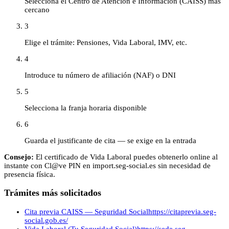
Selecciona el Centro de Atención e Información (CAISS) más
cercano
3
Elige el trámite: Pensiones, Vida Laboral, IMV, etc.
4
Introduce tu número de afiliación (NAF) o DNI
5
Selecciona la franja horaria disponible
6
Guarda el justificante de cita — se exige en la entrada
Consejo:
El certificado de Vida Laboral puedes obtenerlo online al
instante con Cl@ve PIN en import.seg-social.es sin necesidad de
presencia física.
Trámites más solicitados
Cita previa CAISS — Seguridad Social
https://citaprevia.seg-
social.gob.es/
Vida Laboral (Tu Seguridad Social)
https://sede.seg-