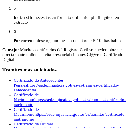
5
Indica si lo necesitas en formato ordinario, plurilingüe o en
extracto
6
Por correo o descarga online — suele tardar 5-10 días hábiles
Consejo:
Muchos certificados del Registro Civil se pueden obtener
directamente online sin cita presencial si tienes Cl@ve o Certificado
Digital.
Trámites más solicitados
Certificado de Antecedentes
Penales
https://sede.mjusticia.gob.es/es/tramites/certificado-
antecedentes
Certificado de
Nacimiento
https://sede.mjusticia.gob.es/es/tramites/certificado-
nacimiento
Certificado de
Matrimonio
https://sede.mjusticia.gob.es/es/tramites/certificado-
matrimonio
Certificado de Últimas