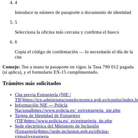
4
Introduce tu número de pasaporte o documento de identidad
5
Selecciona la oficina más cercana y confirma el hueco
6
Copia el código de confirmación — lo necesitarás el día de la
cita
Consejo:
Ten a mano tu pasaporte en vigor, la Tasa 790 012 pagada
(si aplica), y el formulario EX-15 cumplimentado.
Trámites más solicitados
Cita previa Extranjería (NIE /
TIE)
https://icp.administracionelectronica.gob.es/icpplus/index.h
Información NIE — Policía
Nacional
https://www.policia.es/_es/extranjeria_nie.php
Tarjeta de Identidad de Extranjero
(TIE)
https://www.policia.es/_es/extranjeria_tie.php
Sede electrónica del Ministerio de Inclusión
(Extranjería)
https://sede.inclusion.gob.es/oficina-
virtual/extranjeria