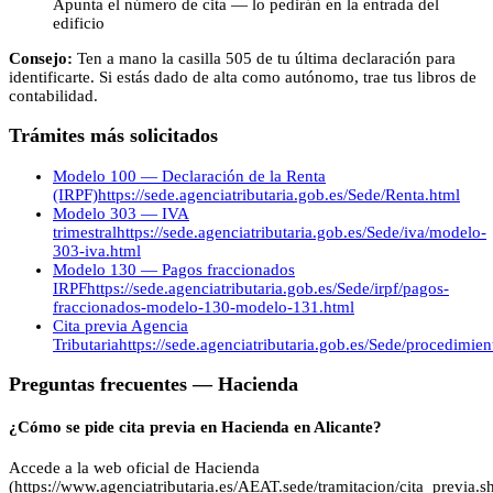
Apunta el número de cita — lo pedirán en la entrada del
edificio
Consejo:
Ten a mano la casilla 505 de tu última declaración para
identificarte. Si estás dado de alta como autónomo, trae tus libros de
contabilidad.
Trámites más solicitados
Modelo 100 — Declaración de la Renta
(IRPF)
https://sede.agenciatributaria.gob.es/Sede/Renta.html
Modelo 303 — IVA
trimestral
https://sede.agenciatributaria.gob.es/Sede/iva/modelo-
303-iva.html
Modelo 130 — Pagos fraccionados
IRPF
https://sede.agenciatributaria.gob.es/Sede/irpf/pagos-
fraccionados-modelo-130-modelo-131.html
Cita previa Agencia
Tributaria
https://sede.agenciatributaria.gob.es/Sede/procedimie
Preguntas frecuentes —
Hacienda
¿Cómo se pide cita previa en Hacienda en Alicante?
Accede a la web oficial de Hacienda
(https://www.agenciatributaria.es/AEAT.sede/tramitacion/cita_previa.sh