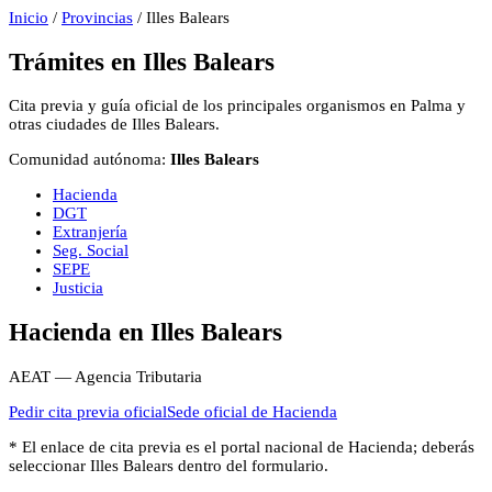
Inicio
/
Provincias
/
Illes Balears
Trámites en
Illes Balears
Cita previa y guía oficial de los principales organismos en
Palma
y
otras ciudades de
Illes Balears
.
Comunidad autónoma:
Illes Balears
Hacienda
DGT
Extranjería
Seg. Social
SEPE
Justicia
Hacienda
en
Illes Balears
AEAT — Agencia Tributaria
Pedir cita previa oficial
Sede oficial de
Hacienda
* El enlace de cita previa es el portal nacional de
Hacienda
; deberás
seleccionar
Illes Balears
dentro del formulario.