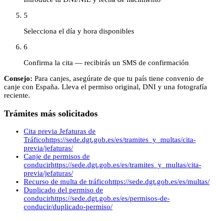
5
Selecciona el día y hora disponibles
6
Confirma la cita — recibirás un SMS de confirmación
Consejo:
Para canjes, asegúrate de que tu país tiene convenio de
canje con España. Lleva el permiso original, DNI y una fotografía
reciente.
Trámites más solicitados
Cita previa Jefaturas de
Tráfico
https://sede.dgt.gob.es/es/tramites_y_multas/cita-
previa/jefaturas/
Canje de permisos de
conducir
https://sede.dgt.gob.es/es/tramites_y_multas/cita-
previa/jefaturas/
Recurso de multa de tráfico
https://sede.dgt.gob.es/es/multas/
Duplicado del permiso de
conducir
https://sede.dgt.gob.es/es/permisos-de-
conducir/duplicado-permiso/