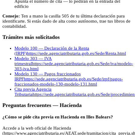
Apunta el número de cita — lo pedirán en la entrada del
edificio
Consejo:
Ten a mano la casilla 505 de tu última declaración para
identificarte. Si estás dado de alta como autónomo, trae tus libros de
contabilidad.
Trámites más solicitados
Modelo 100 — Declaración de la Renta
(IRPF)
https://sede.agenciatributaria.gob.es/Sede/Renta.html
Modelo 303 — IVA
trimestral
https://sede.agenciatributaria.gob.es/Sede/iva/modelo-
303-iva.html
Modelo 130 — Pagos fraccionados
IRPF
https://sede.agenciatributaria.gob.es/Sede/irpf/pagos-
fraccionados-modelo-130-modelo-131.html
Cita previa Agencia
Tributaria
https://sede.agenciatributaria.gob.es/Sede/procedimie
Preguntas frecuentes —
Hacienda
¿Cómo se pide cita previa en Hacienda en Illes Balears?
Accede a la web oficial de Hacienda
(https://www.agenciatributaria.es/AEAT.sede/tramitacion/cita_previa.sh