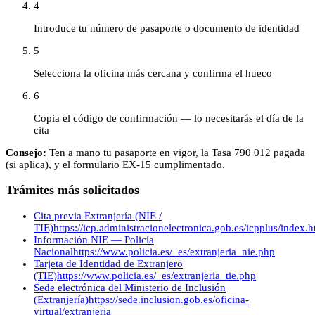
4
Introduce tu número de pasaporte o documento de identidad
5
Selecciona la oficina más cercana y confirma el hueco
6
Copia el código de confirmación — lo necesitarás el día de la
cita
Consejo:
Ten a mano tu pasaporte en vigor, la Tasa 790 012 pagada
(si aplica), y el formulario EX-15 cumplimentado.
Trámites más solicitados
Cita previa Extranjería (NIE /
TIE)
https://icp.administracionelectronica.gob.es/icpplus/index.h
Información NIE — Policía
Nacional
https://www.policia.es/_es/extranjeria_nie.php
Tarjeta de Identidad de Extranjero
(TIE)
https://www.policia.es/_es/extranjeria_tie.php
Sede electrónica del Ministerio de Inclusión
(Extranjería)
https://sede.inclusion.gob.es/oficina-
virtual/extranjeria