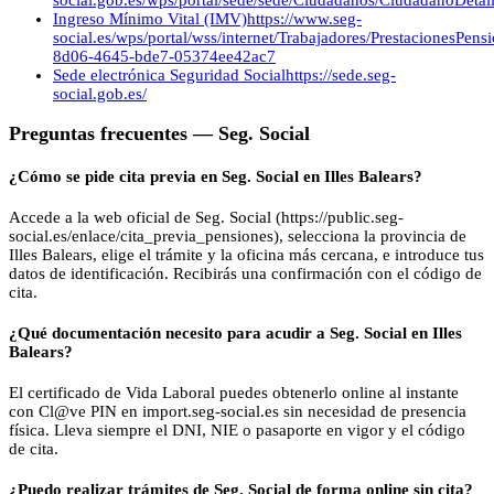
Ingreso Mínimo Vital (IMV)
https://www.seg-
social.es/wps/portal/wss/internet/Trabajadores/PrestacionesPen
8d06-4645-bde7-05374ee42ac7
Sede electrónica Seguridad Social
https://sede.seg-
social.gob.es/
Preguntas frecuentes —
Seg. Social
¿Cómo se pide cita previa en Seg. Social en Illes Balears?
Accede a la web oficial de Seg. Social (https://public.seg-
social.es/enlace/cita_previa_pensiones), selecciona la provincia de
Illes Balears, elige el trámite y la oficina más cercana, e introduce tus
datos de identificación. Recibirás una confirmación con el código de
cita.
¿Qué documentación necesito para acudir a Seg. Social en Illes
Balears?
El certificado de Vida Laboral puedes obtenerlo online al instante
con Cl@ve PIN en import.seg-social.es sin necesidad de presencia
física. Lleva siempre el DNI, NIE o pasaporte en vigor y el código
de cita.
¿Puedo realizar trámites de Seg. Social de forma online sin cita?