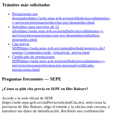
Trámites más solicitados
Prestaciones por
desempleo
https://sede.sepe.gob.es/portalSede/procedimientos-
y-servicios/personas/proteccion-por-desempleo.html
Subsidios para mayores de 52
años
https://sede.sepe.gob.es/portalSede/procedimientos-y-
servicios/personas/proteccion-por-desempleo/subsidios-
desempleo.html
Cita previa
SEPE
https://sede.sepe.gob.es/contenidosSede/generico.do?
pagina=/contenidos/sede_virtual/cita_previa.html
Certificado de prestaciones
SEPE
https://sede.sepe.gob.es/portalSede/procedimientos-y-
servicios/personas/informacion-personal/certificado-
prestaciones.html
Preguntas frecuentes —
SEPE
¿Cómo se pide cita previa en SEPE en Illes Balears?
Accede a la web oficial de SEPE
(https://sede.sepe.gob.es/citaPrevia/solicitudCita.do), selecciona la
provincia de Illes Balears, elige el trámite y la oficina más cercana, e
introduce tus datos de identificación. Recibirás una confirmación