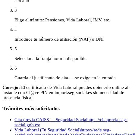
cercano
3
Elige el trámite: Pensiones, Vida Laboral, IMV, etc.
4
Introduce tu número de afiliación (NAF) o DNI
5
Selecciona la franja horaria disponible
6
Guarda el justificante de cita — se exige en la entrada
Consejo:
El certificado de Vida Laboral puedes obtenerlo online al
instante con Cl@ve PIN en import.seg-social.es sin necesidad de
presencia física.
Trámites más solicitados
Cita previa CAISS — Seguridad Social
https://citaprevia.seg-
social.gob.es/
Vida Laboral (Tu Seguridad Social)
https://sede.seg-
social.gob.es/wps/portal/sede/sede/Ciudadanos/CiudadanoDetalle