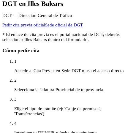
DGT
en
Illes Balears
DGT — Dirección General de Tráfico
Pedir cita previa oficial
Sede oficial de
DGT
* El enlace de cita previa es el portal nacional de
DGT
; deberás
seleccionar
Illes Balears
dentro del formulario.
Cómo pedir cita
1
Accede a 'Cita Previa' en Sede DGT o usa el acceso directo
2
Selecciona la Jefatura Provincial de tu provincia
3
Elige el tipo de trámite (ej: 'Canje de permisos',
'Transferencias')
4
Introduce tu DNI/NIE y fecha de nacimiento