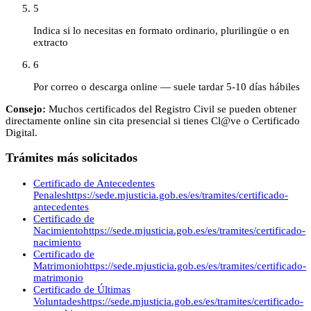
5
Indica si lo necesitas en formato ordinario, plurilingüe o en
extracto
6
Por correo o descarga online — suele tardar 5-10 días hábiles
Consejo:
Muchos certificados del Registro Civil se pueden obtener
directamente online sin cita presencial si tienes Cl@ve o Certificado
Digital.
Trámites más solicitados
Certificado de Antecedentes
Penales
https://sede.mjusticia.gob.es/es/tramites/certificado-
antecedentes
Certificado de
Nacimiento
https://sede.mjusticia.gob.es/es/tramites/certificado-
nacimiento
Certificado de
Matrimonio
https://sede.mjusticia.gob.es/es/tramites/certificado-
matrimonio
Certificado de Últimas
Voluntades
https://sede.mjusticia.gob.es/es/tramites/certificado-