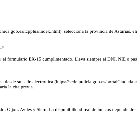
onica.gob.es/icpplus/index.html), selecciona la provincia de Asturias, eli
s?
 y el formulario EX-15 cumplimentado. Lleva siempre el DNI, NIE o pasa
e desde su sede electrónica (https://sede.policia.gob.es/portalCiudadano
ria la cita previa.
do, Gijón, Avilés y Siero. La disponibilidad real de huecos depende de ca