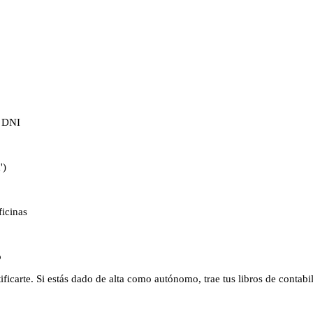
l DNI
')
ficinas
o
ificarte. Si estás dado de alta como autónomo, trae tus libros de contabi