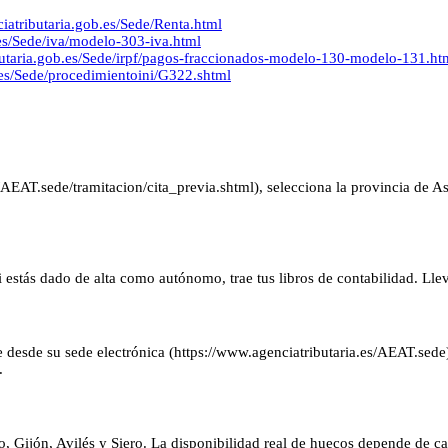
ciatributaria.gob.es/Sede/Renta.html
.es/Sede/iva/modelo-303-iva.html
ibutaria.gob.es/Sede/irpf/pagos-fraccionados-modelo-130-modelo-131.ht
b.es/Sede/procedimientoini/G322.shtml
EAT.sede/tramitacion/cita_previa.shtml), selecciona la provincia de Astu
Si estás dado de alta como autónomo, trae tus libros de contabilidad. Ll
 desde su sede electrónica (https://www.agenciatributaria.es/AEAT.sede)
.
 Gijón, Avilés y Siero. La disponibilidad real de huecos depende de cad