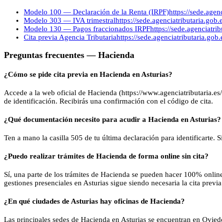
Modelo 100 — Declaración de la Renta (IRPF)
https://sede.agen
Modelo 303 — IVA trimestral
https://sede.agenciatributaria.gob
Modelo 130 — Pagos fraccionados IRPF
https://sede.agenciatr
Cita previa Agencia Tributaria
https://sede.agenciatributaria.go
Preguntas frecuentes —
Hacienda
¿Cómo se pide cita previa en Hacienda en Asturias?
Accede a la web oficial de Hacienda (https://www.agenciatributaria.es/A
de identificación. Recibirás una confirmación con el código de cita.
¿Qué documentación necesito para acudir a Hacienda en Asturias?
Ten a mano la casilla 505 de tu última declaración para identificarte. 
¿Puedo realizar trámites de Hacienda de forma online sin cita?
Sí, una parte de los trámites de Hacienda se pueden hacer 100% online
gestiones presenciales en Asturias sigue siendo necesaria la cita previa
¿En qué ciudades de Asturias hay oficinas de Hacienda?
Las principales sedes de Hacienda en Asturias se encuentran en Oviedo,