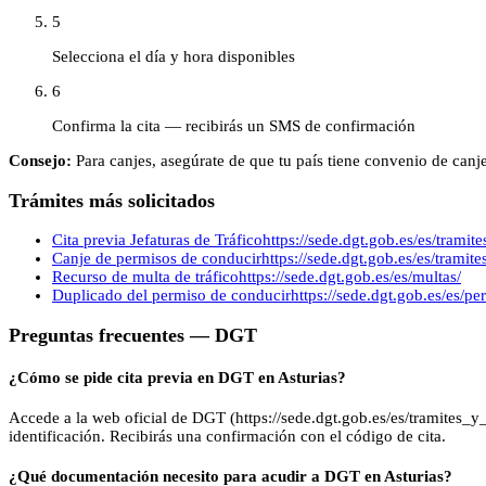
5
Selecciona el día y hora disponibles
6
Confirma la cita — recibirás un SMS de confirmación
Consejo:
Para canjes, asegúrate de que tu país tiene convenio de canj
Trámites más solicitados
Cita previa Jefaturas de Tráfico
https://sede.dgt.gob.es/es/tramite
Canje de permisos de conducir
https://sede.dgt.gob.es/es/tramite
Recurso de multa de tráfico
https://sede.dgt.gob.es/es/multas/
Duplicado del permiso de conducir
https://sede.dgt.gob.es/es/p
Preguntas frecuentes —
DGT
¿Cómo se pide cita previa en DGT en Asturias?
Accede a la web oficial de DGT (https://sede.dgt.gob.es/es/tramites_y_mu
identificación. Recibirás una confirmación con el código de cita.
¿Qué documentación necesito para acudir a DGT en Asturias?