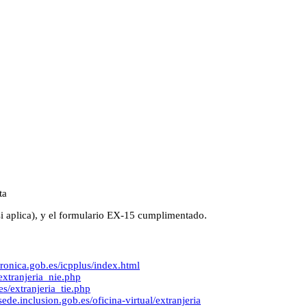
ta
si aplica), y el formulario EX-15 cumplimentado.
tronica.gob.es/icpplus/index.html
extranjeria_nie.php
es/extranjeria_tie.php
/sede.inclusion.gob.es/oficina-virtual/extranjeria