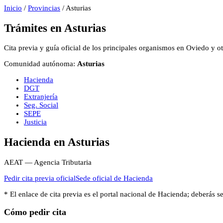
Inicio
/
Provincias
/
Asturias
Trámites en
Asturias
Cita previa y guía oficial de los principales organismos en
Oviedo
y ot
Comunidad autónoma:
Asturias
Hacienda
DGT
Extranjería
Seg. Social
SEPE
Justicia
Hacienda
en
Asturias
AEAT — Agencia Tributaria
Pedir cita previa oficial
Sede oficial de
Hacienda
* El enlace de cita previa es el portal nacional de
Hacienda
; deberás s
Cómo pedir cita