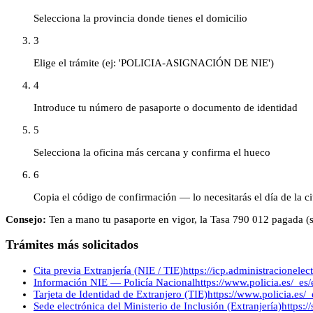
Selecciona la provincia donde tienes el domicilio
3
Elige el trámite (ej: 'POLICIA-ASIGNACIÓN DE NIE')
4
Introduce tu número de pasaporte o documento de identidad
5
Selecciona la oficina más cercana y confirma el hueco
6
Copia el código de confirmación — lo necesitarás el día de la ci
Consejo:
Ten a mano tu pasaporte en vigor, la Tasa 790 012 pagada (
Trámites más solicitados
Cita previa Extranjería (NIE / TIE)
https://icp.administracionelec
Información NIE — Policía Nacional
https://www.policia.es/_es/
Tarjeta de Identidad de Extranjero (TIE)
https://www.policia.es/_
Sede electrónica del Ministerio de Inclusión (Extranjería)
https:/