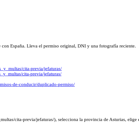
e con España. Lleva el permiso original, DNI y una fotografía reciente.
s_y_multas/cita-previa/jefaturas/
s_y_multas/cita-previa/jefaturas/
ermisos-de-conducir/duplicado-permiso/
ltas/cita-previa/jefaturas/), selecciona la provincia de Asturias, elige 