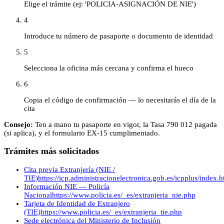
Elige el trámite (ej: 'POLICIA-ASIGNACIÓN DE NIE')
4
Introduce tu número de pasaporte o documento de identidad
5
Selecciona la oficina más cercana y confirma el hueco
6
Copia el código de confirmación — lo necesitarás el día de la
cita
Consejo:
Ten a mano tu pasaporte en vigor, la Tasa 790 012 pagada
(si aplica), y el formulario EX-15 cumplimentado.
Trámites más solicitados
Cita previa Extranjería (NIE /
TIE)
https://icp.administracionelectronica.gob.es/icpplus/index.h
Información NIE — Policía
Nacional
https://www.policia.es/_es/extranjeria_nie.php
Tarjeta de Identidad de Extranjero
(TIE)
https://www.policia.es/_es/extranjeria_tie.php
Sede electrónica del Ministerio de Inclusión