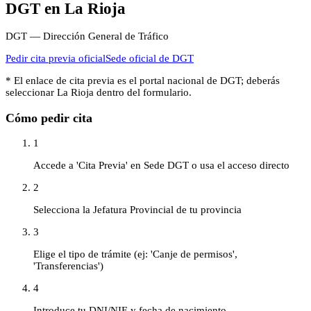
DGT
en
La Rioja
DGT — Dirección General de Tráfico
Pedir cita previa oficial
Sede oficial de
DGT
* El enlace de cita previa es el portal nacional de
DGT
; deberás
seleccionar
La Rioja
dentro del formulario.
Cómo pedir cita
1
Accede a 'Cita Previa' en Sede DGT o usa el acceso directo
2
Selecciona la Jefatura Provincial de tu provincia
3
Elige el tipo de trámite (ej: 'Canje de permisos',
'Transferencias')
4
Introduce tu DNI/NIE y fecha de nacimiento