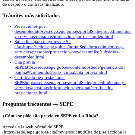
de despido o contrato finalizado.
Trámites más solicitados
Prestaciones por
desempleo
https://sede.sepe.gob.es/portalSede/procedimientos-
y-servicios/personas/proteccion-por-desempleo.html
Subsidios para mayores de 52
años
https://sede.sepe.gob.es/portalSede/procedimientos-y-
servicios/personas/proteccion-por-desempleo/subsidios-
desempleo.html
Cita previa
SEPE
https://sede.sepe.gob.es/contenidosSede/generico.do?
pagina=/contenidos/sede_virtual/cita_previa.html
Certificado de prestaciones
SEPE
https://sede.sepe.gob.es/portalSede/procedimientos-y-
servicios/personas/informacion-personal/certificado-
prestaciones.html
Preguntas frecuentes —
SEPE
¿Cómo se pide cita previa en SEPE en La Rioja?
Accede a la web oficial de SEPE
(https://sede.sepe.gob.es/citaPrevia/solicitudCita.do), selecciona la