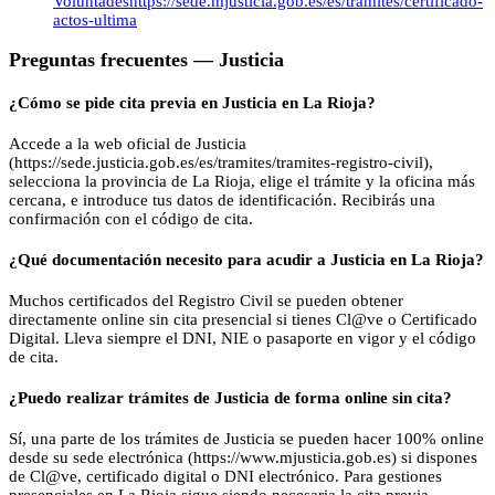
Voluntades
https://sede.mjusticia.gob.es/es/tramites/certificado-
actos-ultima
Preguntas frecuentes —
Justicia
¿Cómo se pide cita previa en Justicia en La Rioja?
Accede a la web oficial de Justicia
(https://sede.justicia.gob.es/es/tramites/tramites-registro-civil),
selecciona la provincia de La Rioja, elige el trámite y la oficina más
cercana, e introduce tus datos de identificación. Recibirás una
confirmación con el código de cita.
¿Qué documentación necesito para acudir a Justicia en La Rioja?
Muchos certificados del Registro Civil se pueden obtener
directamente online sin cita presencial si tienes Cl@ve o Certificado
Digital. Lleva siempre el DNI, NIE o pasaporte en vigor y el código
de cita.
¿Puedo realizar trámites de Justicia de forma online sin cita?
Sí, una parte de los trámites de Justicia se pueden hacer 100% online
desde su sede electrónica (https://www.mjusticia.gob.es) si dispones
de Cl@ve, certificado digital o DNI electrónico. Para gestiones
presenciales en La Rioja sigue siendo necesaria la cita previa.