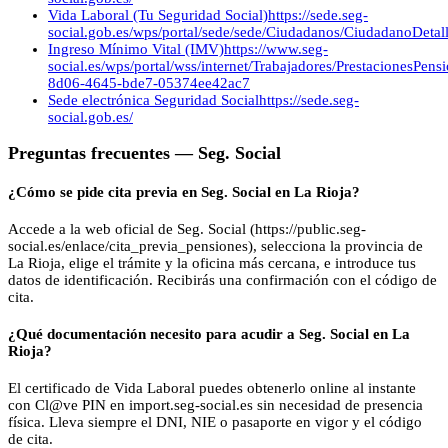
Vida Laboral (Tu Seguridad Social)
https://sede.seg-
social.gob.es/wps/portal/sede/sede/Ciudadanos/CiudadanoDetalle
Ingreso Mínimo Vital (IMV)
https://www.seg-
social.es/wps/portal/wss/internet/Trabajadores/PrestacionesPen
8d06-4645-bde7-05374ee42ac7
Sede electrónica Seguridad Social
https://sede.seg-
social.gob.es/
Preguntas frecuentes —
Seg. Social
¿Cómo se pide cita previa en Seg. Social en La Rioja?
Accede a la web oficial de Seg. Social (https://public.seg-
social.es/enlace/cita_previa_pensiones), selecciona la provincia de
La Rioja, elige el trámite y la oficina más cercana, e introduce tus
datos de identificación. Recibirás una confirmación con el código de
cita.
¿Qué documentación necesito para acudir a Seg. Social en La
Rioja?
El certificado de Vida Laboral puedes obtenerlo online al instante
con Cl@ve PIN en import.seg-social.es sin necesidad de presencia
física. Lleva siempre el DNI, NIE o pasaporte en vigor y el código
de cita.