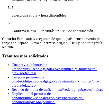
5
Selecciona el día y hora disponibles
6
Confirma la cita — recibirás un SMS de confirmación
Consejo:
Para canjes, asegúrate de que tu país tiene convenio de
canje con España. Lleva el permiso original, DNI y una fotografía
reciente.
Trámites más solicitados
Cita previa Jefaturas de
Tráfico
https://sede.dgt.gob.es/es/tramites_y_multas/cita-
previa/jefaturas/
Canje de permisos de
conducir
https://sede.dgt.gob.es/es/tramites_y_multas/cita-
previa/jefaturas/
Recurso de multa de tráfico
https://sede.dgt.gob.es/es/multas/
Duplicado del permiso de
conducir
https://sede.dgt.gob.es/es/permisos-de-
conducir/duplicado-permiso/