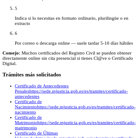
5
Indica si lo necesitas en formato ordinario, plurilingüe o en
extracto
6
Por correo o descarga online — suele tardar 5-10 días hábiles
Consejo:
Muchos certificados del Registro Civil se pueden obtener
directamente online sin cita presencial si tienes Cl@ve o Certificado
Digital.
Trámites más solicitados
Certificado de Antecedentes
Penales
https://sede.mjusticia.gob.es/es/tramites/certificado-
antecedentes
Certificado de
Nacimiento
https://sede.mjusticia.gob.es/es/tramites/certificado-
nacimiento
Certificado de
Matrimonio
https://sede.mjusticia.gob.es/es/tramites/certificado-
matrimonio
Certificado de Últimas