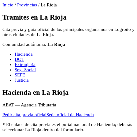
Inicio
/
Provincias
/
La Rioja
Trámites en
La Rioja
Cita previa y guía oficial de los principales organismos en
Logroño
y
otras ciudades de
La Rioja
.
Comunidad autónoma:
La Rioja
Hacienda
DGT
Extranjería
Seg. Social
SEPE
Justicia
Hacienda
en
La Rioja
AEAT — Agencia Tributaria
Pedir cita previa oficial
Sede oficial de
Hacienda
* El enlace de cita previa es el portal nacional de
Hacienda
; deberás
seleccionar
La Rioja
dentro del formulario.