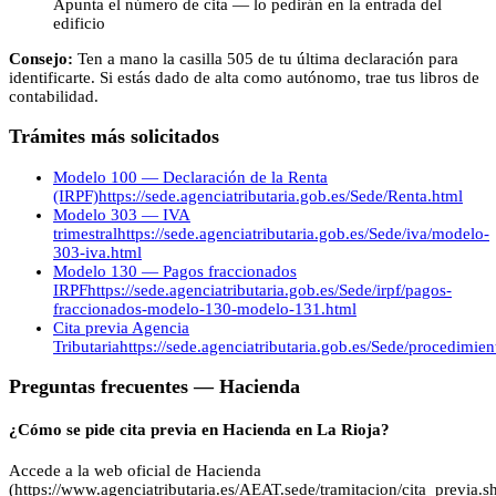
Apunta el número de cita — lo pedirán en la entrada del
edificio
Consejo:
Ten a mano la casilla 505 de tu última declaración para
identificarte. Si estás dado de alta como autónomo, trae tus libros de
contabilidad.
Trámites más solicitados
Modelo 100 — Declaración de la Renta
(IRPF)
https://sede.agenciatributaria.gob.es/Sede/Renta.html
Modelo 303 — IVA
trimestral
https://sede.agenciatributaria.gob.es/Sede/iva/modelo-
303-iva.html
Modelo 130 — Pagos fraccionados
IRPF
https://sede.agenciatributaria.gob.es/Sede/irpf/pagos-
fraccionados-modelo-130-modelo-131.html
Cita previa Agencia
Tributaria
https://sede.agenciatributaria.gob.es/Sede/procedimie
Preguntas frecuentes —
Hacienda
¿Cómo se pide cita previa en Hacienda en La Rioja?
Accede a la web oficial de Hacienda
(https://www.agenciatributaria.es/AEAT.sede/tramitacion/cita_previa.sh