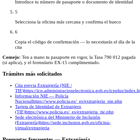
Introduce tu número de pasaporte o documento de identidad
5
Selecciona la oficina más cercana y confirma el hueco
6
Copia el código de confirmación — lo necesitarás el día de la
cita
Consejo:
Ten a mano tu pasaporte en vigor, la Tasa 790 012 pagada
(si aplica), y el formulario EX-15 cumplimentado.
Trámites más solicitados
Cita previa Extranjería (NIE /
TIE)
https://icp.administracionelectronica.gob.es/icpplus/index.h
Información NIE — Policía
Nacional
https://www.policia.es/_es/extranjeria_nie.php
Tarjeta de Identidad de Extranjero
(TIE)
https://www.policia.es/_es/extranjeria_tie.php
Sede electrónica del Ministerio de Inclusión
(Extranjería)
https://sede.inclusion.gob.es/oficina-
virtual/extranjeria
Preguntas frecuentes —
Extranjería