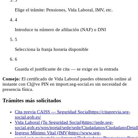
Elige el trámite: Pensiones, Vida Laboral, IMV, etc.
4
Introduce tu número de afiliación (NAF) o DNI
5
Selecciona la franja horaria disponible
6
Guarda el justificante de cita — se exige en la entrada
Consejo:
El certificado de Vida Laboral puedes obtenerlo online al
instante con Cl@ve PIN en import.seg-social.es sin necesidad de
presencia física.
Trámites más solicitados
Cita previa CAISS — Seguridad Social
https://citaprevia.seg-
social.gob.es/
Vida Laboral (Tu Seguridad Social)
https://sede.seg-
social.gob.es/wps/portal/sede/sede/Ciudadanos/CiudadanoDetalle
Ingreso Mínimo Vital (IMV)
https://www.seg-
social.es/wps/portal/wss/internet/Trabajadores/PrestacionesPen