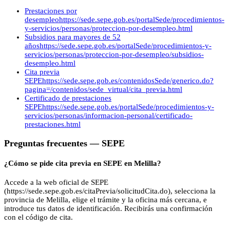
Prestaciones por
desempleo
https://sede.sepe.gob.es/portalSede/procedimientos-
y-servicios/personas/proteccion-por-desempleo.html
Subsidios para mayores de 52
años
https://sede.sepe.gob.es/portalSede/procedimientos-y-
servicios/personas/proteccion-por-desempleo/subsidios-
desempleo.html
Cita previa
SEPE
https://sede.sepe.gob.es/contenidosSede/generico.do?
pagina=/contenidos/sede_virtual/cita_previa.html
Certificado de prestaciones
SEPE
https://sede.sepe.gob.es/portalSede/procedimientos-y-
servicios/personas/informacion-personal/certificado-
prestaciones.html
Preguntas frecuentes —
SEPE
¿Cómo se pide cita previa en SEPE en Melilla?
Accede a la web oficial de SEPE
(https://sede.sepe.gob.es/citaPrevia/solicitudCita.do), selecciona la
provincia de Melilla, elige el trámite y la oficina más cercana, e
introduce tus datos de identificación. Recibirás una confirmación
con el código de cita.