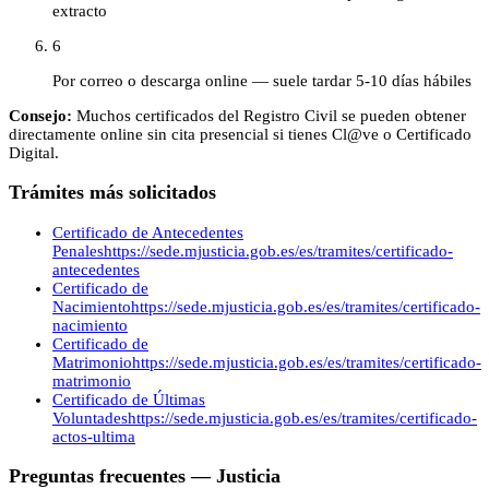
extracto
6
Por correo o descarga online — suele tardar 5-10 días hábiles
Consejo:
Muchos certificados del Registro Civil se pueden obtener
directamente online sin cita presencial si tienes Cl@ve o Certificado
Digital.
Trámites más solicitados
Certificado de Antecedentes
Penales
https://sede.mjusticia.gob.es/es/tramites/certificado-
antecedentes
Certificado de
Nacimiento
https://sede.mjusticia.gob.es/es/tramites/certificado-
nacimiento
Certificado de
Matrimonio
https://sede.mjusticia.gob.es/es/tramites/certificado-
matrimonio
Certificado de Últimas
Voluntades
https://sede.mjusticia.gob.es/es/tramites/certificado-
actos-ultima
Preguntas frecuentes —
Justicia