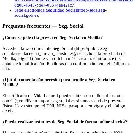
8d06-4645-bde7-05374ee42ac7
Sede electrónica Seguridad Social
https://sede.seg-
social.gob.es/
Preguntas frecuentes —
Seg. Social
¿Cómo se pide cita previa en Seg. Social en Melilla?
Accede a la web oficial de Seg. Social (https://public.seg-
social.es/enlace/cita_previa_pensiones), selecciona la provincia de
Melilla, elige el trámite y la oficina más cercana, e introduce tus
datos de identificación. Recibirás una confirmación con el código de
cita.
¿Qué documentación necesito para acudir a Seg. Social en
Melilla?
El certificado de Vida Laboral puedes obtenerlo online al instante
con Cl@ve PIN en import.seg-social.es sin necesidad de presencia
física. Lleva siempre el DNI, NIE o pasaporte en vigor y el código
de cita.
¿Puedo realizar trámites de Seg. Social de forma online sin cita?
Sí, una parte de los trámites de Seg. Social se pueden hacer 100%