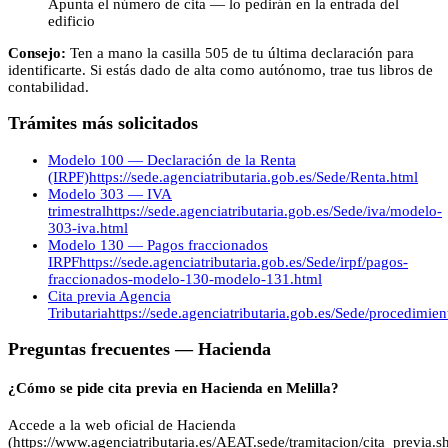
Apunta el número de cita — lo pedirán en la entrada del
edificio
Consejo:
Ten a mano la casilla 505 de tu última declaración para
identificarte. Si estás dado de alta como autónomo, trae tus libros de
contabilidad.
Trámites más solicitados
Modelo 100 — Declaración de la Renta
(IRPF)
https://sede.agenciatributaria.gob.es/Sede/Renta.html
Modelo 303 — IVA
trimestral
https://sede.agenciatributaria.gob.es/Sede/iva/modelo-
303-iva.html
Modelo 130 — Pagos fraccionados
IRPF
https://sede.agenciatributaria.gob.es/Sede/irpf/pagos-
fraccionados-modelo-130-modelo-131.html
Cita previa Agencia
Tributaria
https://sede.agenciatributaria.gob.es/Sede/procedimie
Preguntas frecuentes —
Hacienda
¿Cómo se pide cita previa en Hacienda en Melilla?
Accede a la web oficial de Hacienda
(https://www.agenciatributaria.es/AEAT.sede/tramitacion/cita_previa.sh