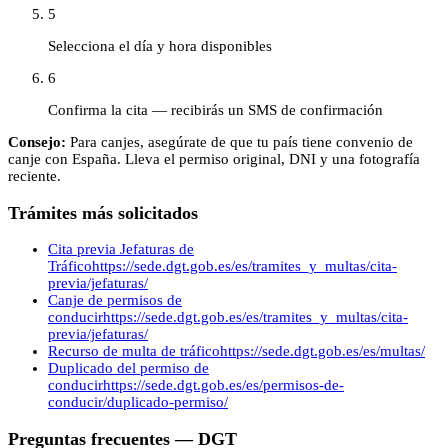
5
Selecciona el día y hora disponibles
6
Confirma la cita — recibirás un SMS de confirmación
Consejo:
Para canjes, asegúrate de que tu país tiene convenio de
canje con España. Lleva el permiso original, DNI y una fotografía
reciente.
Trámites más solicitados
Cita previa Jefaturas de
Tráfico
https://sede.dgt.gob.es/es/tramites_y_multas/cita-
previa/jefaturas/
Canje de permisos de
conducir
https://sede.dgt.gob.es/es/tramites_y_multas/cita-
previa/jefaturas/
Recurso de multa de tráfico
https://sede.dgt.gob.es/es/multas/
Duplicado del permiso de
conducir
https://sede.dgt.gob.es/es/permisos-de-
conducir/duplicado-permiso/
Preguntas frecuentes —
DGT