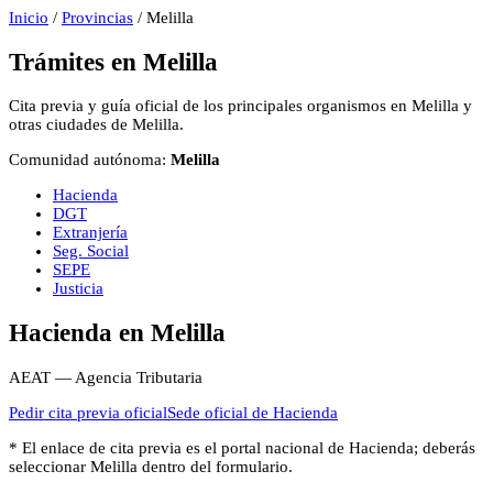
Inicio
/
Provincias
/
Melilla
Trámites en
Melilla
Cita previa y guía oficial de los principales organismos en
Melilla
y
otras ciudades de
Melilla
.
Comunidad autónoma:
Melilla
Hacienda
DGT
Extranjería
Seg. Social
SEPE
Justicia
Hacienda
en
Melilla
AEAT — Agencia Tributaria
Pedir cita previa oficial
Sede oficial de
Hacienda
* El enlace de cita previa es el portal nacional de
Hacienda
; deberás
seleccionar
Melilla
dentro del formulario.