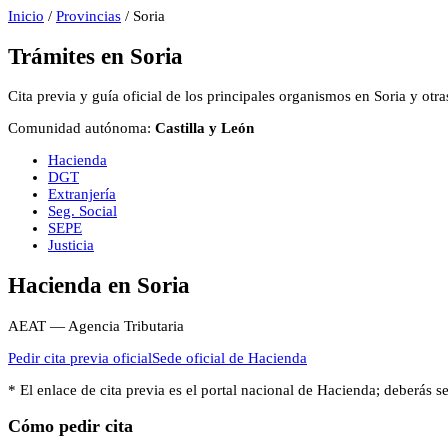
Inicio
/
Provincias
/
Soria
Trámites en
Soria
Cita previa y guía oficial de los principales organismos en
Soria
y otra
Comunidad autónoma:
Castilla y León
Hacienda
DGT
Extranjería
Seg. Social
SEPE
Justicia
Hacienda
en
Soria
AEAT — Agencia Tributaria
Pedir cita previa oficial
Sede oficial de
Hacienda
* El enlace de cita previa es el portal nacional de
Hacienda
; deberás s
Cómo pedir cita