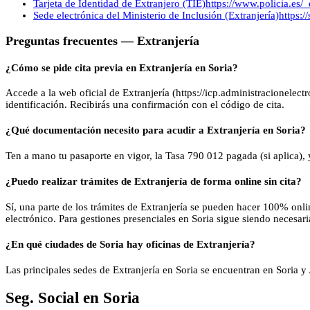
Tarjeta de Identidad de Extranjero (TIE)
https://www.policia.es/_
Sede electrónica del Ministerio de Inclusión (Extranjería)
https:/
Preguntas frecuentes —
Extranjería
¿Cómo se pide cita previa en Extranjería en Soria?
Accede a la web oficial de Extranjería (https://icp.administracionelectr
identificación. Recibirás una confirmación con el código de cita.
¿Qué documentación necesito para acudir a Extranjería en Soria?
Ten a mano tu pasaporte en vigor, la Tasa 790 012 pagada (si aplica),
¿Puedo realizar trámites de Extranjería de forma online sin cita?
Sí, una parte de los trámites de Extranjería se pueden hacer 100% onlin
electrónico. Para gestiones presenciales en Soria sigue siendo necesaria
¿En qué ciudades de Soria hay oficinas de Extranjería?
Las principales sedes de Extranjería en Soria se encuentran en Soria y
Seg. Social
en
Soria