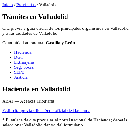
Inicio
/
Provincias
/
Valladolid
Trámites en
Valladolid
Cita previa y guía oficial de los principales organismos en
Valladolid
y otras ciudades de
Valladolid
.
Comunidad autónoma:
Castilla y León
Hacienda
DGT
Extranjería
Seg. Social
SEPE
Justicia
Hacienda
en
Valladolid
AEAT — Agencia Tributaria
Pedir cita previa oficial
Sede oficial de
Hacienda
* El enlace de cita previa es el portal nacional de
Hacienda
; deberás
seleccionar
Valladolid
dentro del formulario.