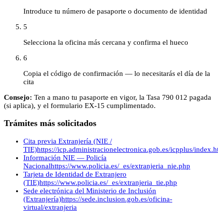
Introduce tu número de pasaporte o documento de identidad
5
Selecciona la oficina más cercana y confirma el hueco
6
Copia el código de confirmación — lo necesitarás el día de la
cita
Consejo:
Ten a mano tu pasaporte en vigor, la Tasa 790 012 pagada
(si aplica), y el formulario EX-15 cumplimentado.
Trámites más solicitados
Cita previa Extranjería (NIE /
TIE)
https://icp.administracionelectronica.gob.es/icpplus/index.h
Información NIE — Policía
Nacional
https://www.policia.es/_es/extranjeria_nie.php
Tarjeta de Identidad de Extranjero
(TIE)
https://www.policia.es/_es/extranjeria_tie.php
Sede electrónica del Ministerio de Inclusión
(Extranjería)
https://sede.inclusion.gob.es/oficina-
virtual/extranjeria