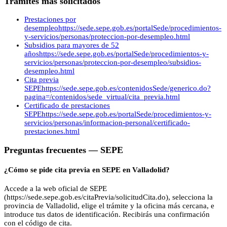
Trámites más solicitados
Prestaciones por
desempleo
https://sede.sepe.gob.es/portalSede/procedimientos-
y-servicios/personas/proteccion-por-desempleo.html
Subsidios para mayores de 52
años
https://sede.sepe.gob.es/portalSede/procedimientos-y-
servicios/personas/proteccion-por-desempleo/subsidios-
desempleo.html
Cita previa
SEPE
https://sede.sepe.gob.es/contenidosSede/generico.do?
pagina=/contenidos/sede_virtual/cita_previa.html
Certificado de prestaciones
SEPE
https://sede.sepe.gob.es/portalSede/procedimientos-y-
servicios/personas/informacion-personal/certificado-
prestaciones.html
Preguntas frecuentes —
SEPE
¿Cómo se pide cita previa en SEPE en Valladolid?
Accede a la web oficial de SEPE
(https://sede.sepe.gob.es/citaPrevia/solicitudCita.do), selecciona la
provincia de Valladolid, elige el trámite y la oficina más cercana, e
introduce tus datos de identificación. Recibirás una confirmación
con el código de cita.