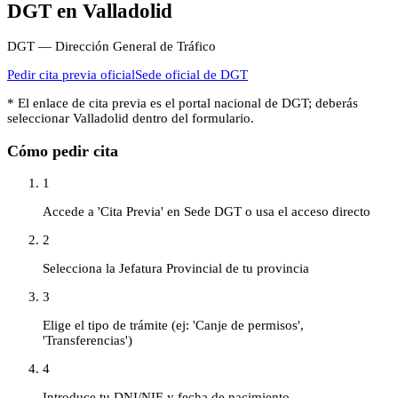
DGT
en
Valladolid
DGT — Dirección General de Tráfico
Pedir cita previa oficial
Sede oficial de
DGT
* El enlace de cita previa es el portal nacional de
DGT
; deberás
seleccionar
Valladolid
dentro del formulario.
Cómo pedir cita
1
Accede a 'Cita Previa' en Sede DGT o usa el acceso directo
2
Selecciona la Jefatura Provincial de tu provincia
3
Elige el tipo de trámite (ej: 'Canje de permisos',
'Transferencias')
4
Introduce tu DNI/NIE y fecha de nacimiento