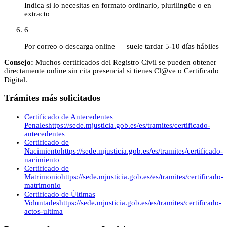
Indica si lo necesitas en formato ordinario, plurilingüe o en
extracto
6
Por correo o descarga online — suele tardar 5-10 días hábiles
Consejo:
Muchos certificados del Registro Civil se pueden obtener
directamente online sin cita presencial si tienes Cl@ve o Certificado
Digital.
Trámites más solicitados
Certificado de Antecedentes
Penales
https://sede.mjusticia.gob.es/es/tramites/certificado-
antecedentes
Certificado de
Nacimiento
https://sede.mjusticia.gob.es/es/tramites/certificado-
nacimiento
Certificado de
Matrimonio
https://sede.mjusticia.gob.es/es/tramites/certificado-
matrimonio
Certificado de Últimas
Voluntades
https://sede.mjusticia.gob.es/es/tramites/certificado-
actos-ultima