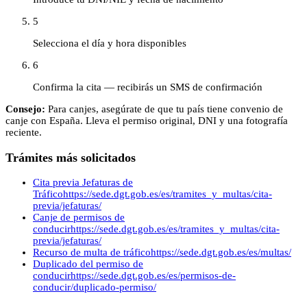
5
Selecciona el día y hora disponibles
6
Confirma la cita — recibirás un SMS de confirmación
Consejo:
Para canjes, asegúrate de que tu país tiene convenio de
canje con España. Lleva el permiso original, DNI y una fotografía
reciente.
Trámites más solicitados
Cita previa Jefaturas de
Tráfico
https://sede.dgt.gob.es/es/tramites_y_multas/cita-
previa/jefaturas/
Canje de permisos de
conducir
https://sede.dgt.gob.es/es/tramites_y_multas/cita-
previa/jefaturas/
Recurso de multa de tráfico
https://sede.dgt.gob.es/es/multas/
Duplicado del permiso de
conducir
https://sede.dgt.gob.es/es/permisos-de-
conducir/duplicado-permiso/