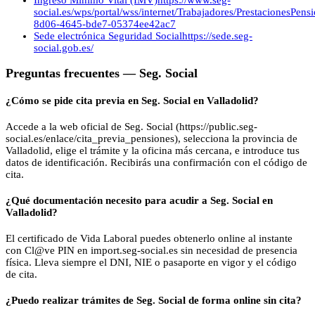
social.es/wps/portal/wss/internet/Trabajadores/PrestacionesPen
8d06-4645-bde7-05374ee42ac7
Sede electrónica Seguridad Social
https://sede.seg-
social.gob.es/
Preguntas frecuentes —
Seg. Social
¿Cómo se pide cita previa en Seg. Social en Valladolid?
Accede a la web oficial de Seg. Social (https://public.seg-
social.es/enlace/cita_previa_pensiones), selecciona la provincia de
Valladolid, elige el trámite y la oficina más cercana, e introduce tus
datos de identificación. Recibirás una confirmación con el código de
cita.
¿Qué documentación necesito para acudir a Seg. Social en
Valladolid?
El certificado de Vida Laboral puedes obtenerlo online al instante
con Cl@ve PIN en import.seg-social.es sin necesidad de presencia
física. Lleva siempre el DNI, NIE o pasaporte en vigor y el código
de cita.
¿Puedo realizar trámites de Seg. Social de forma online sin cita?