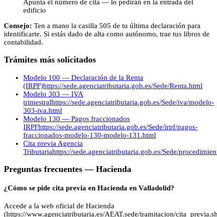
Apunta el número de cita — lo pedirán en la entrada del
edificio
Consejo:
Ten a mano la casilla 505 de tu última declaración para
identificarte. Si estás dado de alta como autónomo, trae tus libros de
contabilidad.
Trámites más solicitados
Modelo 100 — Declaración de la Renta
(IRPF)
https://sede.agenciatributaria.gob.es/Sede/Renta.html
Modelo 303 — IVA
trimestral
https://sede.agenciatributaria.gob.es/Sede/iva/modelo-
303-iva.html
Modelo 130 — Pagos fraccionados
IRPF
https://sede.agenciatributaria.gob.es/Sede/irpf/pagos-
fraccionados-modelo-130-modelo-131.html
Cita previa Agencia
Tributaria
https://sede.agenciatributaria.gob.es/Sede/procedimie
Preguntas frecuentes —
Hacienda
¿Cómo se pide cita previa en Hacienda en Valladolid?
Accede a la web oficial de Hacienda
(https://www.agenciatributaria.es/AEAT.sede/tramitacion/cita_previa.sh