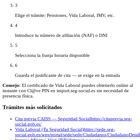
3
Elige el trámite: Pensiones, Vida Laboral, IMV, etc.
4
Introduce tu número de afiliación (NAF) o DNI
5
Selecciona la franja horaria disponible
6
Guarda el justificante de cita — se exige en la entrada
Consejo:
El certificado de Vida Laboral puedes obtenerlo online al
instante con Cl@ve PIN en import.seg-social.es sin necesidad de
presencia física.
Trámites más solicitados
Cita previa CAISS — Seguridad Social
https://citaprevia.seg-
social.gob.es/
Vida Laboral (Tu Seguridad Social)
https://sede.seg-
social.gob.es/wps/portal/sede/sede/Ciudadanos/CiudadanoDetalle
Ingreso Mínimo Vital (IMV)
https://www.seg-