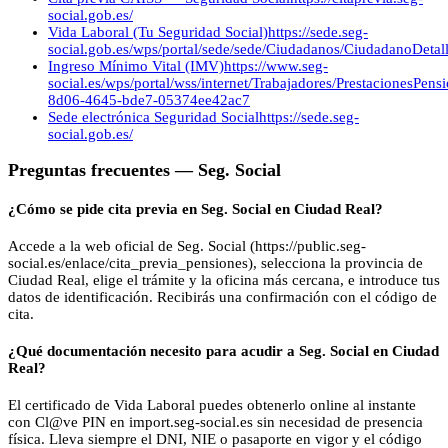
social.gob.es/
Vida Laboral (Tu Seguridad Social)
https://sede.seg-
social.gob.es/wps/portal/sede/sede/Ciudadanos/CiudadanoDetalle
Ingreso Mínimo Vital (IMV)
https://www.seg-
social.es/wps/portal/wss/internet/Trabajadores/PrestacionesPen
8d06-4645-bde7-05374ee42ac7
Sede electrónica Seguridad Social
https://sede.seg-
social.gob.es/
Preguntas frecuentes —
Seg. Social
¿Cómo se pide cita previa en Seg. Social en Ciudad Real?
Accede a la web oficial de Seg. Social (https://public.seg-
social.es/enlace/cita_previa_pensiones), selecciona la provincia de
Ciudad Real, elige el trámite y la oficina más cercana, e introduce tus
datos de identificación. Recibirás una confirmación con el código de
cita.
¿Qué documentación necesito para acudir a Seg. Social en Ciudad
Real?
El certificado de Vida Laboral puedes obtenerlo online al instante
con Cl@ve PIN en import.seg-social.es sin necesidad de presencia
física. Lleva siempre el DNI, NIE o pasaporte en vigor y el código