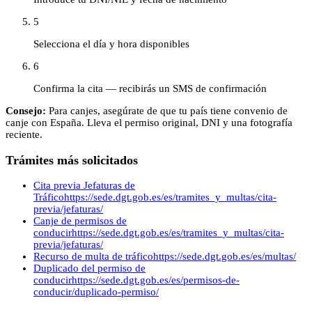
5
Selecciona el día y hora disponibles
6
Confirma la cita — recibirás un SMS de confirmación
Consejo:
Para canjes, asegúrate de que tu país tiene convenio de
canje con España. Lleva el permiso original, DNI y una fotografía
reciente.
Trámites más solicitados
Cita previa Jefaturas de
Tráfico
https://sede.dgt.gob.es/es/tramites_y_multas/cita-
previa/jefaturas/
Canje de permisos de
conducir
https://sede.dgt.gob.es/es/tramites_y_multas/cita-
previa/jefaturas/
Recurso de multa de tráfico
https://sede.dgt.gob.es/es/multas/
Duplicado del permiso de
conducir
https://sede.dgt.gob.es/es/permisos-de-
conducir/duplicado-permiso/