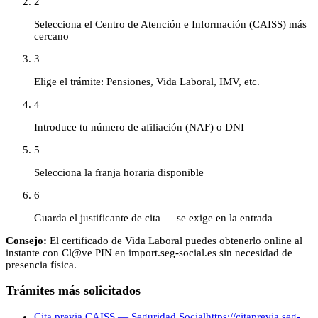
2
Selecciona el Centro de Atención e Información (CAISS) más
cercano
3
Elige el trámite: Pensiones, Vida Laboral, IMV, etc.
4
Introduce tu número de afiliación (NAF) o DNI
5
Selecciona la franja horaria disponible
6
Guarda el justificante de cita — se exige en la entrada
Consejo:
El certificado de Vida Laboral puedes obtenerlo online al
instante con Cl@ve PIN en import.seg-social.es sin necesidad de
presencia física.
Trámites más solicitados
Cita previa CAISS — Seguridad Social
https://citaprevia.seg-