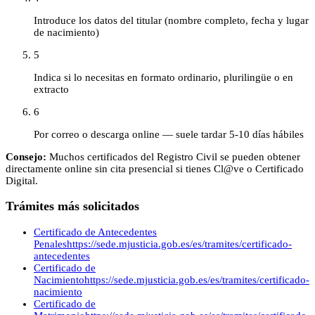
Introduce los datos del titular (nombre completo, fecha y lugar
de nacimiento)
5
Indica si lo necesitas en formato ordinario, plurilingüe o en
extracto
6
Por correo o descarga online — suele tardar 5-10 días hábiles
Consejo:
Muchos certificados del Registro Civil se pueden obtener
directamente online sin cita presencial si tienes Cl@ve o Certificado
Digital.
Trámites más solicitados
Certificado de Antecedentes
Penales
https://sede.mjusticia.gob.es/es/tramites/certificado-
antecedentes
Certificado de
Nacimiento
https://sede.mjusticia.gob.es/es/tramites/certificado-
nacimiento
Certificado de