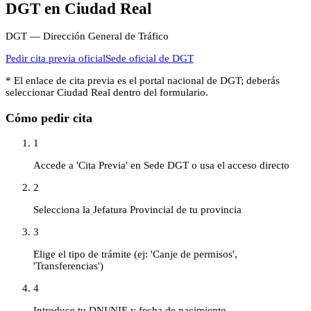
DGT
en
Ciudad Real
DGT — Dirección General de Tráfico
Pedir cita previa oficial
Sede oficial de
DGT
* El enlace de cita previa es el portal nacional de
DGT
; deberás
seleccionar
Ciudad Real
dentro del formulario.
Cómo pedir cita
1
Accede a 'Cita Previa' en Sede DGT o usa el acceso directo
2
Selecciona la Jefatura Provincial de tu provincia
3
Elige el tipo de trámite (ej: 'Canje de permisos',
'Transferencias')
4
Introduce tu DNI/NIE y fecha de nacimiento