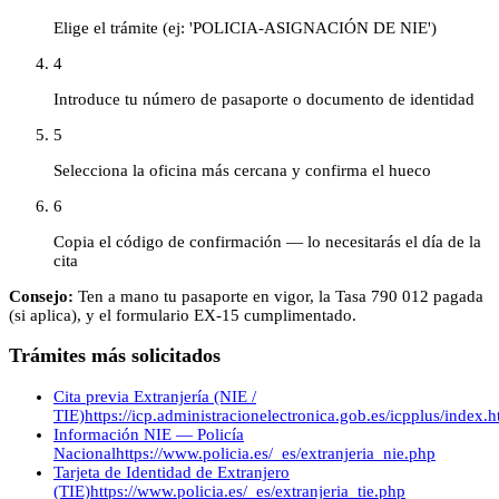
Elige el trámite (ej: 'POLICIA-ASIGNACIÓN DE NIE')
4
Introduce tu número de pasaporte o documento de identidad
5
Selecciona la oficina más cercana y confirma el hueco
6
Copia el código de confirmación — lo necesitarás el día de la
cita
Consejo:
Ten a mano tu pasaporte en vigor, la Tasa 790 012 pagada
(si aplica), y el formulario EX-15 cumplimentado.
Trámites más solicitados
Cita previa Extranjería (NIE /
TIE)
https://icp.administracionelectronica.gob.es/icpplus/index.h
Información NIE — Policía
Nacional
https://www.policia.es/_es/extranjeria_nie.php
Tarjeta de Identidad de Extranjero
(TIE)
https://www.policia.es/_es/extranjeria_tie.php