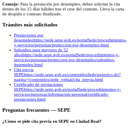
Consejo:
Para la prestación por desempleo, debes solicitar la cita
dentro de los 15 días hábiles tras el cese del contrato. Lleva la carta
de despido o contrato finalizado.
Trámites más solicitados
Prestaciones por
desempleo
https://sede.sepe.gob.es/portalSede/procedimientos-
y-servicios/personas/proteccion-por-desempleo.html
Subsidios para mayores de 52
años
https://sede.sepe.gob.es/portalSede/procedimientos-y-
servicios/personas/proteccion-por-desempleo/subsidios-
desempleo.html
Cita previa
SEPE
https://sede.sepe.gob.es/contenidosSede/generico.do?
pagina=/contenidos/sede_virtual/cita_previa.html
Certificado de prestaciones
SEPE
https://sede.sepe.gob.es/portalSede/procedimientos-y-
servicios/personas/informacion-personal/certificado-
prestaciones.html
Preguntas frecuentes —
SEPE
¿Cómo se pide cita previa en SEPE en Ciudad Real?