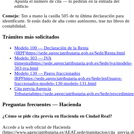
Apunta el número de cita — lo pedirán en la entrada del
edificio
Consejo:
Ten a mano la casilla 505 de tu última declaración para
identificarte. Si estás dado de alta como autónomo, trae tus libros de
contabilidad.
Trámites más solicitados
Modelo 100 — Declaración de la Renta
(IRPF)
https://sede.agenciatributaria.gob.es/Sede/Renta.html
Modelo 303 — IVA
trimestral
https://sede.agenciatributaria.gob.es/Sede/iva/modelo-
303-iva.html
Modelo 130 — Pagos fraccionados
IRPF
https://sede.agenciatributaria.gob.es/Sede/irpf/pagos-
fraccionados-modelo-130-modelo-131.html
Cita previa Agencia
Tributaria
https://sede.agenciatributaria.gob.es/Sede/procedimie
Preguntas frecuentes —
Hacienda
¿Cómo se pide cita previa en Hacienda en Ciudad Real?
Accede a la web oficial de Hacienda
(https://www.agenciatributaria.es/AEAT.sede/tramitacion/cita_previa.sh