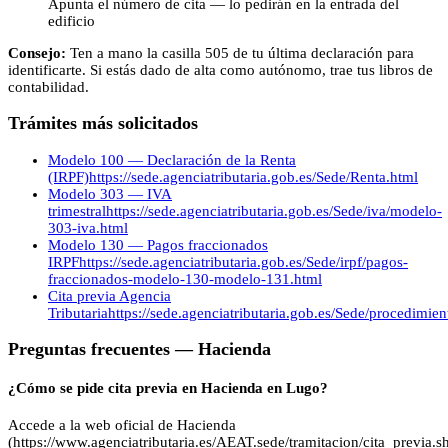
Apunta el número de cita — lo pedirán en la entrada del
edificio
Consejo:
Ten a mano la casilla 505 de tu última declaración para
identificarte. Si estás dado de alta como autónomo, trae tus libros de
contabilidad.
Trámites más solicitados
Modelo 100 — Declaración de la Renta
(IRPF)
https://sede.agenciatributaria.gob.es/Sede/Renta.html
Modelo 303 — IVA
trimestral
https://sede.agenciatributaria.gob.es/Sede/iva/modelo-
303-iva.html
Modelo 130 — Pagos fraccionados
IRPF
https://sede.agenciatributaria.gob.es/Sede/irpf/pagos-
fraccionados-modelo-130-modelo-131.html
Cita previa Agencia
Tributaria
https://sede.agenciatributaria.gob.es/Sede/procedimie
Preguntas frecuentes —
Hacienda
¿Cómo se pide cita previa en Hacienda en Lugo?
Accede a la web oficial de Hacienda
(https://www.agenciatributaria.es/AEAT.sede/tramitacion/cita_previa.sh