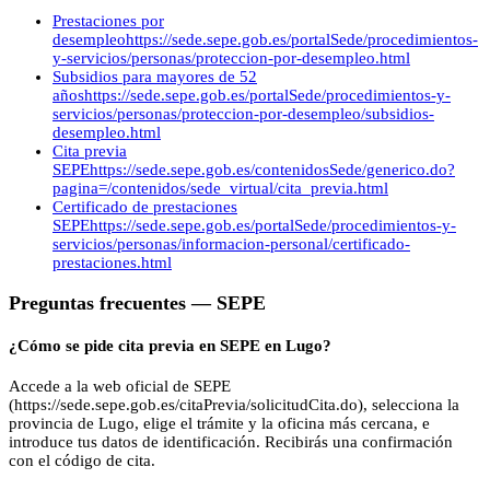
Prestaciones por
desempleo
https://sede.sepe.gob.es/portalSede/procedimientos-
y-servicios/personas/proteccion-por-desempleo.html
Subsidios para mayores de 52
años
https://sede.sepe.gob.es/portalSede/procedimientos-y-
servicios/personas/proteccion-por-desempleo/subsidios-
desempleo.html
Cita previa
SEPE
https://sede.sepe.gob.es/contenidosSede/generico.do?
pagina=/contenidos/sede_virtual/cita_previa.html
Certificado de prestaciones
SEPE
https://sede.sepe.gob.es/portalSede/procedimientos-y-
servicios/personas/informacion-personal/certificado-
prestaciones.html
Preguntas frecuentes —
SEPE
¿Cómo se pide cita previa en SEPE en Lugo?
Accede a la web oficial de SEPE
(https://sede.sepe.gob.es/citaPrevia/solicitudCita.do), selecciona la
provincia de Lugo, elige el trámite y la oficina más cercana, e
introduce tus datos de identificación. Recibirás una confirmación
con el código de cita.