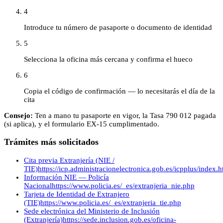
4
Introduce tu número de pasaporte o documento de identidad
5
Selecciona la oficina más cercana y confirma el hueco
6
Copia el código de confirmación — lo necesitarás el día de la
cita
Consejo:
Ten a mano tu pasaporte en vigor, la Tasa 790 012 pagada
(si aplica), y el formulario EX-15 cumplimentado.
Trámites más solicitados
Cita previa Extranjería (NIE /
TIE)
https://icp.administracionelectronica.gob.es/icpplus/index.h
Información NIE — Policía
Nacional
https://www.policia.es/_es/extranjeria_nie.php
Tarjeta de Identidad de Extranjero
(TIE)
https://www.policia.es/_es/extranjeria_tie.php
Sede electrónica del Ministerio de Inclusión
(Extranjería)
https://sede.inclusion.gob.es/oficina-