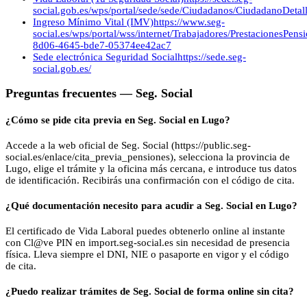
social.gob.es/wps/portal/sede/sede/Ciudadanos/CiudadanoDetalle
Ingreso Mínimo Vital (IMV)
https://www.seg-
social.es/wps/portal/wss/internet/Trabajadores/PrestacionesPen
8d06-4645-bde7-05374ee42ac7
Sede electrónica Seguridad Social
https://sede.seg-
social.gob.es/
Preguntas frecuentes —
Seg. Social
¿Cómo se pide cita previa en Seg. Social en Lugo?
Accede a la web oficial de Seg. Social (https://public.seg-
social.es/enlace/cita_previa_pensiones), selecciona la provincia de
Lugo, elige el trámite y la oficina más cercana, e introduce tus datos
de identificación. Recibirás una confirmación con el código de cita.
¿Qué documentación necesito para acudir a Seg. Social en Lugo?
El certificado de Vida Laboral puedes obtenerlo online al instante
con Cl@ve PIN en import.seg-social.es sin necesidad de presencia
física. Lleva siempre el DNI, NIE o pasaporte en vigor y el código
de cita.
¿Puedo realizar trámites de Seg. Social de forma online sin cita?