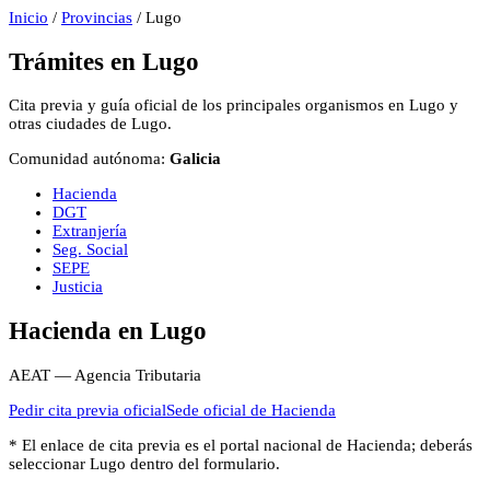
Inicio
/
Provincias
/
Lugo
Trámites en
Lugo
Cita previa y guía oficial de los principales organismos en
Lugo
y
otras ciudades de
Lugo
.
Comunidad autónoma:
Galicia
Hacienda
DGT
Extranjería
Seg. Social
SEPE
Justicia
Hacienda
en
Lugo
AEAT — Agencia Tributaria
Pedir cita previa oficial
Sede oficial de
Hacienda
* El enlace de cita previa es el portal nacional de
Hacienda
; deberás
seleccionar
Lugo
dentro del formulario.