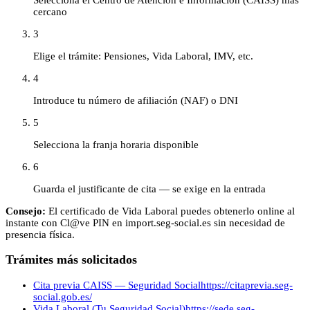
cercano
3
Elige el trámite: Pensiones, Vida Laboral, IMV, etc.
4
Introduce tu número de afiliación (NAF) o DNI
5
Selecciona la franja horaria disponible
6
Guarda el justificante de cita — se exige en la entrada
Consejo:
El certificado de Vida Laboral puedes obtenerlo online al
instante con Cl@ve PIN en import.seg-social.es sin necesidad de
presencia física.
Trámites más solicitados
Cita previa CAISS — Seguridad Social
https://citaprevia.seg-
social.gob.es/
Vida Laboral (Tu Seguridad Social)
https://sede.seg-