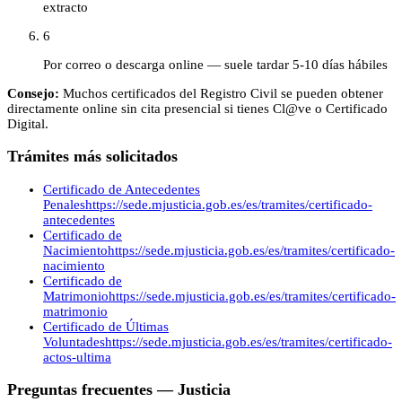
extracto
6
Por correo o descarga online — suele tardar 5-10 días hábiles
Consejo:
Muchos certificados del Registro Civil se pueden obtener
directamente online sin cita presencial si tienes Cl@ve o Certificado
Digital.
Trámites más solicitados
Certificado de Antecedentes
Penales
https://sede.mjusticia.gob.es/es/tramites/certificado-
antecedentes
Certificado de
Nacimiento
https://sede.mjusticia.gob.es/es/tramites/certificado-
nacimiento
Certificado de
Matrimonio
https://sede.mjusticia.gob.es/es/tramites/certificado-
matrimonio
Certificado de Últimas
Voluntades
https://sede.mjusticia.gob.es/es/tramites/certificado-
actos-ultima
Preguntas frecuentes —
Justicia