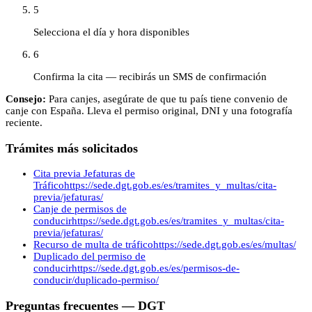
5
Selecciona el día y hora disponibles
6
Confirma la cita — recibirás un SMS de confirmación
Consejo:
Para canjes, asegúrate de que tu país tiene convenio de
canje con España. Lleva el permiso original, DNI y una fotografía
reciente.
Trámites más solicitados
Cita previa Jefaturas de
Tráfico
https://sede.dgt.gob.es/es/tramites_y_multas/cita-
previa/jefaturas/
Canje de permisos de
conducir
https://sede.dgt.gob.es/es/tramites_y_multas/cita-
previa/jefaturas/
Recurso de multa de tráfico
https://sede.dgt.gob.es/es/multas/
Duplicado del permiso de
conducir
https://sede.dgt.gob.es/es/permisos-de-
conducir/duplicado-permiso/
Preguntas frecuentes —
DGT