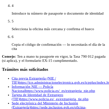
4
Introduce tu número de pasaporte o documento de identidad
5
Selecciona la oficina más cercana y confirma el hueco
6
Copia el código de confirmación — lo necesitarás el día de la
cita
Consejo:
Ten a mano tu pasaporte en vigor, la Tasa 790 012 pagada
(si aplica), y el formulario EX-15 cumplimentado.
Trámites más solicitados
Cita previa Extranjería (NIE /
TIE)
https://icp.administracionelectronica.gob.es/icpplus/index.h
Información NIE — Policía
Nacional
https://www.policia.es/_es/extranjeria_nie.php
Tarjeta de Identidad de Extranjero
(TIE)
https://www.policia.es/_es/extranjeria_tie.php
Sede electrónica del Ministerio de Inclusión
(Extranjería)
https://sede.inclusion.gob.es/oficina-