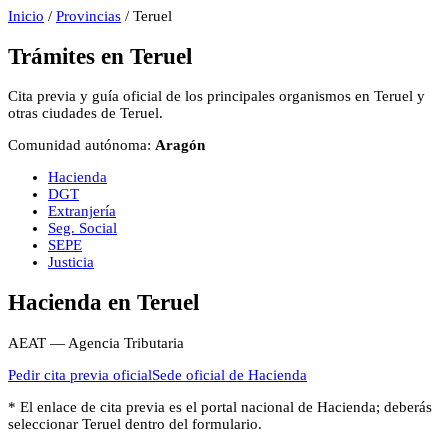
Inicio
/
Provincias
/
Teruel
Trámites en
Teruel
Cita previa y guía oficial de los principales organismos en
Teruel
y
otras ciudades de
Teruel
.
Comunidad autónoma:
Aragón
Hacienda
DGT
Extranjería
Seg. Social
SEPE
Justicia
Hacienda
en
Teruel
AEAT — Agencia Tributaria
Pedir cita previa oficial
Sede oficial de
Hacienda
* El enlace de cita previa es el portal nacional de
Hacienda
; deberás
seleccionar
Teruel
dentro del formulario.