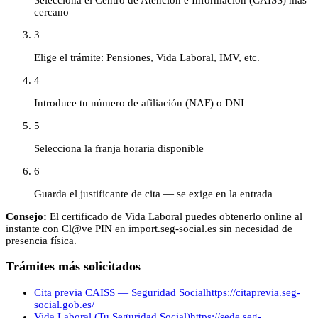
cercano
3
Elige el trámite: Pensiones, Vida Laboral, IMV, etc.
4
Introduce tu número de afiliación (NAF) o DNI
5
Selecciona la franja horaria disponible
6
Guarda el justificante de cita — se exige en la entrada
Consejo:
El certificado de Vida Laboral puedes obtenerlo online al
instante con Cl@ve PIN en import.seg-social.es sin necesidad de
presencia física.
Trámites más solicitados
Cita previa CAISS — Seguridad Social
https://citaprevia.seg-
social.gob.es/
Vida Laboral (Tu Seguridad Social)
https://sede.seg-