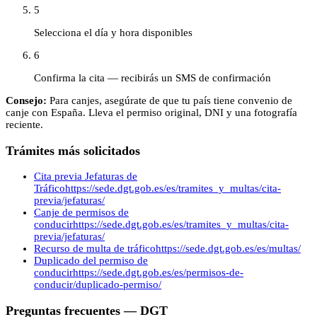
5
Selecciona el día y hora disponibles
6
Confirma la cita — recibirás un SMS de confirmación
Consejo:
Para canjes, asegúrate de que tu país tiene convenio de
canje con España. Lleva el permiso original, DNI y una fotografía
reciente.
Trámites más solicitados
Cita previa Jefaturas de
Tráfico
https://sede.dgt.gob.es/es/tramites_y_multas/cita-
previa/jefaturas/
Canje de permisos de
conducir
https://sede.dgt.gob.es/es/tramites_y_multas/cita-
previa/jefaturas/
Recurso de multa de tráfico
https://sede.dgt.gob.es/es/multas/
Duplicado del permiso de
conducir
https://sede.dgt.gob.es/es/permisos-de-
conducir/duplicado-permiso/
Preguntas frecuentes —
DGT