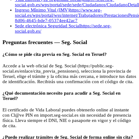
social.gob.es/wps/portal/sede/sede/Ciudadanos/CiudadanoDetalle
Ingreso Mínimo Vital (IMV)
https://www.seg-
social.es/wps/portal/wss/internet/Trabajadores/PrestacionesPen
8d06-4645-bde7-05374ee42ac7
Sede electrónica Seguridad Social
https://sede.seg-
social.gob.es/
Preguntas frecuentes —
Seg. Social
¿Cómo se pide cita previa en Seg. Social en Teruel?
Accede a la web oficial de Seg. Social (https://public.seg-
social.es/enlace/cita_previa_pensiones), selecciona la provincia de
Teruel, elige el trámite y la oficina más cercana, e introduce tus datos
de identificación. Recibirás una confirmación con el código de cita.
¿Qué documentación necesito para acudir a Seg. Social en
Teruel?
El certificado de Vida Laboral puedes obtenerlo online al instante
con Cl@ve PIN en import.seg-social.es sin necesidad de presencia
física. Lleva siempre el DNI, NIE o pasaporte en vigor y el código
de cita.
¿Puedo realizar trámites de Seg. Social de forma online sin cita?