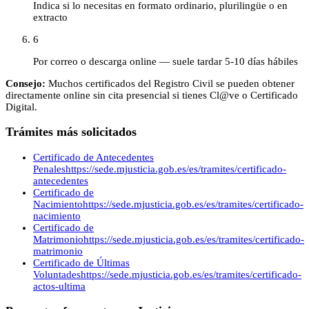
Indica si lo necesitas en formato ordinario, plurilingüe o en
extracto
6
Por correo o descarga online — suele tardar 5-10 días hábiles
Consejo:
Muchos certificados del Registro Civil se pueden obtener
directamente online sin cita presencial si tienes Cl@ve o Certificado
Digital.
Trámites más solicitados
Certificado de Antecedentes
Penales
https://sede.mjusticia.gob.es/es/tramites/certificado-
antecedentes
Certificado de
Nacimiento
https://sede.mjusticia.gob.es/es/tramites/certificado-
nacimiento
Certificado de
Matrimonio
https://sede.mjusticia.gob.es/es/tramites/certificado-
matrimonio
Certificado de Últimas
Voluntades
https://sede.mjusticia.gob.es/es/tramites/certificado-
actos-ultima