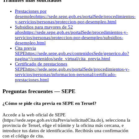
Prestaciones por
desempleo
https://sede.sepe.gob.es/portalSede/procedimientos-
y-servicios/personas/proteccion-por-desempleo.html
Subsidios para mayores de 52
años
https://sede.sepe.gob.es/portalSede/procedimientos-y-
servicios/personas/proteccion-por-desempleo/subsidios-
desempleo.html
Cita previa
SEPE
https://sede.sepe.gob.es/contenidosSede/generico.do?
pagina=/contenidos/sede_virtual/cita_previa.html
Certificado de prestaciones
SEPE
https://sede.sepe.gob.es/portalSede/procedimientos-y-
servicios/personas/informacion-personal/certificado-
prestaciones.html
Preguntas frecuentes —
SEPE
¿Cómo se pide cita previa en SEPE en Teruel?
Accede a la web oficial de SEPE
(https://sede.sepe.gob.es/citaPrevia/solicitudCita.do), selecciona la
provincia de Teruel, elige el trámite y la oficina más cercana, e
introduce tus datos de identificación. Recibirás una confirmación
con el código de cita.