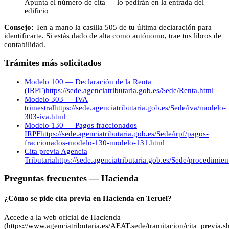
Apunta el número de cita — lo pedirán en la entrada del
edificio
Consejo:
Ten a mano la casilla 505 de tu última declaración para
identificarte. Si estás dado de alta como autónomo, trae tus libros de
contabilidad.
Trámites más solicitados
Modelo 100 — Declaración de la Renta
(IRPF)
https://sede.agenciatributaria.gob.es/Sede/Renta.html
Modelo 303 — IVA
trimestral
https://sede.agenciatributaria.gob.es/Sede/iva/modelo-
303-iva.html
Modelo 130 — Pagos fraccionados
IRPF
https://sede.agenciatributaria.gob.es/Sede/irpf/pagos-
fraccionados-modelo-130-modelo-131.html
Cita previa Agencia
Tributaria
https://sede.agenciatributaria.gob.es/Sede/procedimie
Preguntas frecuentes —
Hacienda
¿Cómo se pide cita previa en Hacienda en Teruel?
Accede a la web oficial de Hacienda
(https://www.agenciatributaria.es/AEAT.sede/tramitacion/cita_previa.sh