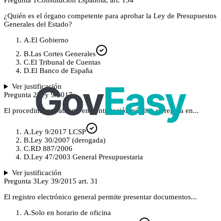
Pregunta
1
Constitución Española, art. 134
¿Quién es el órgano competente para aprobar la Ley de Presupuestos
Generales del Estado?
A
.
El Gobierno
B
.
Las Cortes Generales
C
.
El Tribunal de Cuentas
D
.
El Banco de España
Ver justificación
Pregunta
2
Ley 9/2017
El procedimiento abierto en contratación pública se regula en...
A
.
Ley 9/2017 LCSP
B
.
Ley 30/2007 (derogada)
C
.
RD 887/2006
D
.
Ley 47/2003 General Presupuestaria
Ver justificación
Pregunta
3
Ley 39/2015 art. 31
El registro electrónico general permite presentar documentos...
A
.
Solo en horario de oficina