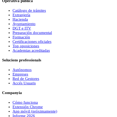
Operativa pública
Catálogo de trámites
Extranjería
Hacienda
Ayuntamiento
DGT e ITV
Preparación documental
Formación
Certificaciones oficiales
Top oposiciones
Academias acreditadas
Solucions professionals
Autónomos
Empreses
Red de Gestores
Accés Usuaris
Companyia
Cómo funciona
Extensión Chrome
App móvil (próximamente)
Informe 2026