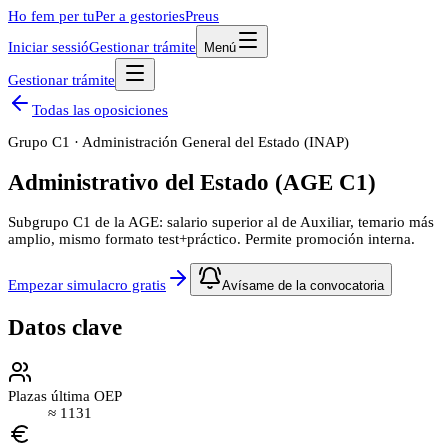
Ho fem per tu
Per a gestories
Preus
Iniciar sessió
Gestionar trámite
Menú
Gestionar trámite
Todas las oposiciones
Grupo
C1
·
Administración General del Estado (INAP)
Administrativo del Estado (AGE C1)
Subgrupo C1 de la AGE: salario superior al de Auxiliar, temario más
amplio, mismo formato test+práctico. Permite promoción interna.
Empezar simulacro gratis
Avísame de la convocatoria
Datos clave
Plazas última OEP
≈
1131