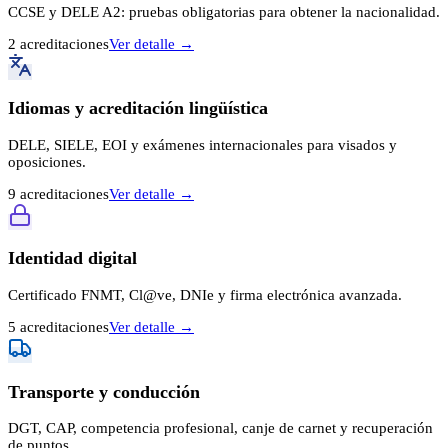
CCSE y DELE A2: pruebas obligatorias para obtener la nacionalidad.
2
acreditaci
ones
Ver detalle →
Idiomas y acreditación lingüística
DELE, SIELE, EOI y exámenes internacionales para visados y
oposiciones.
9
acreditaci
ones
Ver detalle →
Identidad digital
Certificado FNMT, Cl@ve, DNIe y firma electrónica avanzada.
5
acreditaci
ones
Ver detalle →
Transporte y conducción
DGT, CAP, competencia profesional, canje de carnet y recuperación
de puntos.