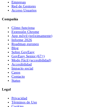
Empresas
Red de Gestores
Acceso Usuarios
Compañía
Cómo funciona
Extensión Chrome
App móvil (próximamente)
Informe 2026
Roadmap europeo
Blog
Sobre
Gov
Easy
Gov
Easy
Senior (67+)
Modo Fácil (accesibilidad)
Accesibilidad
Impacto social
Casos
Contacto
Status
Legal
Privacidad
Términos de Uso
Cookies