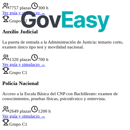
7757
plazas
300
h
Ver guía y simulacro →
Grupo
C2
Auxilio Judicial
La puerta de entrada a la Administración de Justicia: temario corto,
examen único tipo test y movilidad nacional.
1320
plazas
700
h
Ver guía y simulacro →
Grupo
C1
Policía Nacional
Acceso a la Escala Básica del CNP con Bachillerato: examen de
conocimientos, pruebas físicas, psicotécnico y entrevista.
2649
plazas
1200
h
Ver guía y simulacro →
Grupo
C1