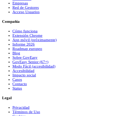
Empresas
Red de Gestores
Acceso Usuarios
Compañía
Cómo funciona
Extensión Chrome
App móvil (próximamente)
Informe 2026
Roadmap europeo
Blog
Sobre
Gov
Easy
Gov
Easy
Senior (67+)
Modo Fácil (accesibilidad)
Accesibilidad
Impacto social
Casos
Contacto
Status
Legal
Privacidad
Términos de Uso