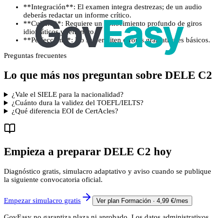
**Integración**: El examen integra destrezas; de un audio
deberás redactar un informe crítico.
**Cultura**: Requiere un conocimiento profundo de giros
idiomáticos y refranero.
**Perfección**: No se permiten errores gramaticales básicos.
Preguntas frecuentes
Lo que más nos preguntan sobre
DELE C2
¿Vale el SIELE para la nacionalidad?
¿Cuánto dura la validez del TOEFL/IELTS?
¿Qué diferencia EOI de CertAcles?
Empieza a preparar
DELE C2
hoy
Diagnóstico gratis, simulacro adaptativo y aviso cuando se publique
la siguiente convocatoria oficial.
Empezar simulacro gratis
Ver plan Formación · 4,99 €/mes
GovEasy no garantiza plaza ni aprobado. Los datos administrativos