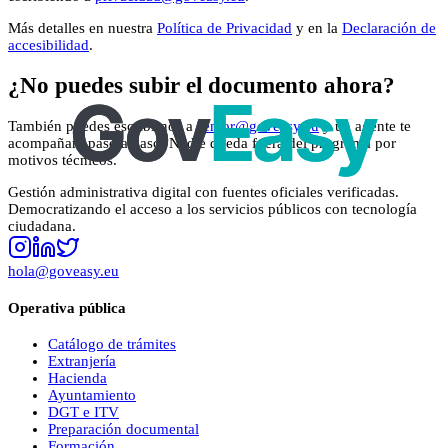
Más detalles en nuestra
Política de Privacidad
y en la
Declaración de
accesibilidad
.
¿No puedes subir el documento ahora?
También puedes escribirnos a
senior@goveasy.eu
y un agente te
acompañará paso a paso. Nadie queda fuera del programa por
motivos técnicos.
Gestión administrativa digital con fuentes oficiales verificadas.
Democratizando el acceso a los servicios públicos con tecnología
ciudadana.
hola@goveasy.eu
Operativa pública
Catálogo de trámites
Extranjería
Hacienda
Ayuntamiento
DGT e ITV
Preparación documental
Formación