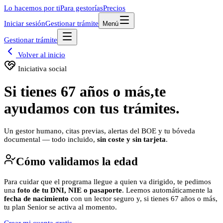
Lo hacemos por ti
Para gestorías
Precios
Iniciar sesión
Gestionar trámite
Menú
Gestionar trámite
Volver al inicio
Iniciativa social
Si tienes 67 años o más,
te
ayudamos con tus trámites.
Un gestor humano, citas previas, alertas del BOE y tu bóveda
documental — todo incluido,
sin coste y sin tarjeta
.
Cómo validamos la edad
Para cuidar que el programa llegue a quien va dirigido, te pedimos
una
foto de tu DNI, NIE o pasaporte
. Leemos automáticamente la
fecha de nacimiento
con un lector seguro y, si tienes
67
años o más,
tu plan Senior se activa al momento.
Crear mi cuenta gratis