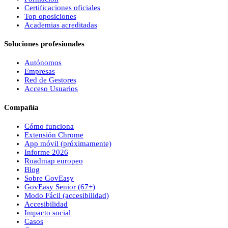
Certificaciones oficiales
Top oposiciones
Academias acreditadas
Soluciones profesionales
Autónomos
Empresas
Red de Gestores
Acceso Usuarios
Compañía
Cómo funciona
Extensión Chrome
App móvil (próximamente)
Informe 2026
Roadmap europeo
Blog
Sobre
Gov
Easy
Gov
Easy
Senior (67+)
Modo Fácil (accesibilidad)
Accesibilidad
Impacto social
Casos