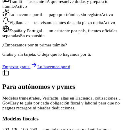
Tramití — asistente IA que resuelve dudas y prepara tu
trámite
Activo
Lo hacemos por ti — pago por trámite, sin registro
Activo
Vigilancia — te avisamos antes de cada plazo o cita
Activo
España y Portugal — un asistente por país, fuentes oficiales
separadas
En expansión
¿Empezamos por tu primer trámite?
Gratis y sin tarjeta. O deja que lo hagamos por ti.
Empezar gratis
Lo hacemos por ti
Para autónomos y pymes
Modelos trimestrales, Verifactu, altas en Hacienda, cotizaciones…
GovEasy te guía por cada obligación fiscal y laboral para que no
pagues recargos ni pierdas deducciones.
Modelos fiscales
303, 130, 100, 390… con guía paso a paso y plantillas pre-