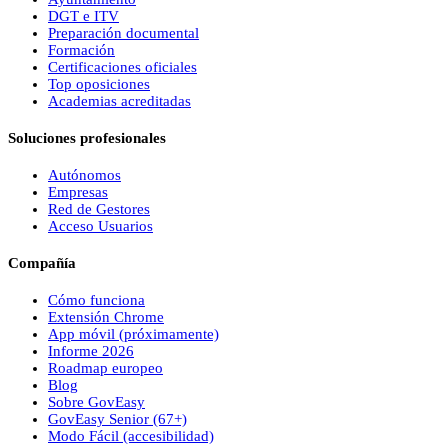
DGT e ITV
Preparación documental
Formación
Certificaciones oficiales
Top oposiciones
Academias acreditadas
Soluciones profesionales
Autónomos
Empresas
Red de Gestores
Acceso Usuarios
Compañía
Cómo funciona
Extensión Chrome
App móvil (próximamente)
Informe 2026
Roadmap europeo
Blog
Sobre
Gov
Easy
Gov
Easy
Senior (67+)
Modo Fácil (accesibilidad)