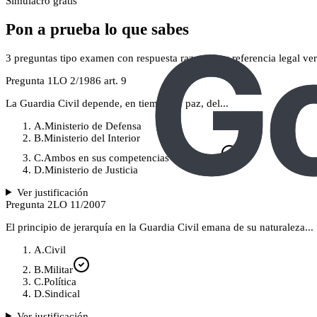
Simulacro gratis
Pon a prueba lo que sabes
3
preguntas tipo examen con respuesta razonada y referencia legal ver
Pregunta
1
LO 2/1986 art. 9
La Guardia Civil depende, en tiempo de paz, del...
A
.
Ministerio de Defensa
B
.
Ministerio del Interior
C
.
Ambos en sus competencias respectivas
D
.
Ministerio de Justicia
Ver justificación
Pregunta
2
LO 11/2007
El principio de jerarquía en la Guardia Civil emana de su naturaleza...
A
.
Civil
B
.
Militar
C
.
Política
D
.
Sindical
Ver justificación