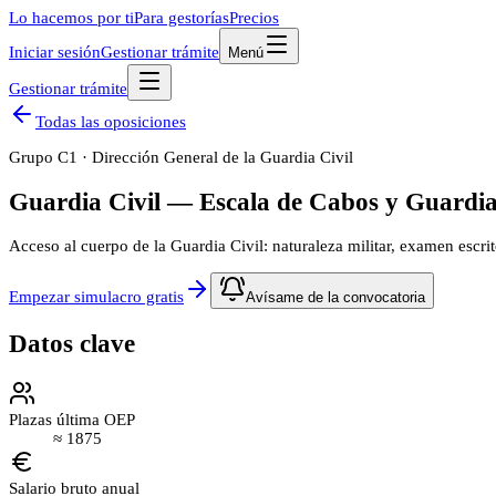
Lo hacemos por ti
Para gestorías
Precios
Iniciar sesión
Gestionar trámite
Menú
Gestionar trámite
Todas las oposiciones
Grupo
C1
·
Dirección General de la Guardia Civil
Guardia Civil — Escala de Cabos y Guardi
Acceso al cuerpo de la Guardia Civil: naturaleza militar, examen escri
Empezar simulacro gratis
Avísame de la convocatoria
Datos clave
Plazas última OEP
≈
1875
Salario bruto anual