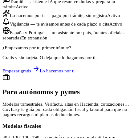
Tramití — asistente IA que resuelve dudas y prepara tu
trámite
Activo
Lo hacemos por ti — pago por trámite, sin registro
Activo
Vigilancia — te avisamos antes de cada plazo o cita
Activo
España y Portugal — un asistente por país, fuentes oficiales
separadas
En expansión
¿Empezamos por tu primer trámite?
Gratis y sin tarjeta. O deja que lo hagamos por ti.
Empezar gratis
Lo hacemos por ti
Para autónomos y pymes
Modelos trimestrales, Verifactu, altas en Hacienda, cotizaciones…
GovEasy te guía por cada obligación fiscal y laboral para que no
pagues recargos ni pierdas deducciones.
Modelos fiscales
303, 130, 100, 390… con guía paso a paso y plantillas pre-