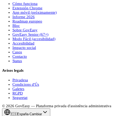
Cómo funciona
Extensión Chrome
App móvil (próximamente)
Informe 2026
Roadmap europeo
Bloc
Sobre
Gov
Easy
Gov
Easy
Senior (67+)
Modo Fácil (accesibilidad)
Accesibilidad
Impacto social
Casos
Contacto
Status
Avisos legals
Privadesa
Condicions d'Ús
Galetes
RGPD
Seguretat
© 2026
Gov
Easy
— Plataforma privada d'assistència administrativa
🇪🇸
España
·
Cambiar