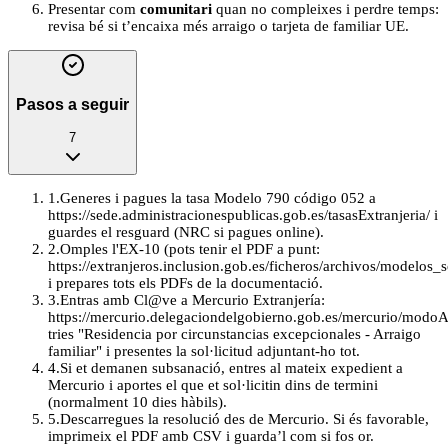
Presentar com
comunitari
quan no compleixes i perdre temps:
revisa bé si t’encaixa més arraigo o tarjeta de familiar UE.
Pasos a seguir
7
1
.
Generes i pagues la tasa Modelo 790 código 052 a
https://sede.administracionespublicas.gob.es/tasasExtranjeria/ i
guardes el resguard (NRC si pagues online).
2
.
Omples l'EX-10 (pots tenir el PDF a punt:
https://extranjeros.inclusion.gob.es/ficheros/archivos/modelos
i prepares tots els PDFs de la documentació.
3
.
Entras amb Cl@ve a Mercurio Extranjería:
https://mercurio.delegaciondelgobierno.gob.es/mercurio/modoA
tries "Residencia por circunstancias excepcionales - Arraigo
familiar" i presentes la sol·licitud adjuntant-ho tot.
4
.
Si et demanen subsanació, entres al mateix expedient a
Mercurio i aportes el que et sol·licitin dins de termini
(normalment 10 dies hàbils).
5
.
Descarregues la resolució des de Mercurio. Si és favorable,
imprimeix el PDF amb CSV i guarda’l com si fos or.