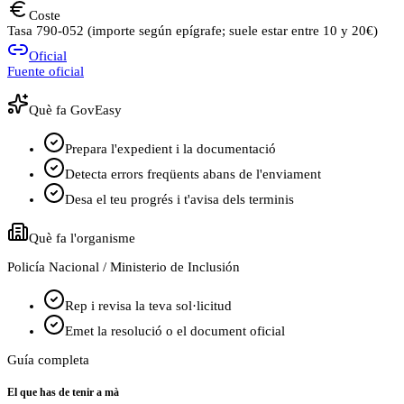
Coste
Tasa 790-052 (importe según epígrafe; suele estar entre 10 y 20€)
Oficial
Fuente oficial
Què fa GovEasy
Prepara l'expedient i la documentació
Detecta errors freqüents abans de l'enviament
Desa el teu progrés i t'avisa dels terminis
Què fa l'organisme
Policía Nacional / Ministerio de Inclusión
Rep i revisa la teva sol·licitud
Emet la resolució o el document oficial
Guía completa
El que has de tenir a mà