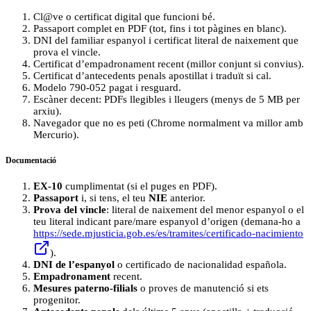
Cl@ve o certificat digital que funcioni bé.
Passaport complet en PDF (tot, fins i tot pàgines en blanc).
DNI del familiar espanyol i certificat literal de naixement que
prova el vincle.
Certificat d’empadronament recent (millor conjunt si convius).
Certificat d’antecedents penals apostillat i traduït si cal.
Modelo 790-052 pagat i resguard.
Escàner decent: PDFs llegibles i lleugers (menys de 5 MB per
arxiu).
Navegador que no es peti (Chrome normalment va millor amb
Mercurio).
Documentació
EX-10
cumplimentat (si el puges en PDF).
Passaport
i, si tens, el teu
NIE
anterior.
Prova del vincle
: literal de naixement del menor espanyol o el
teu literal indicant pare/mare espanyol d’origen (demana-ho a
https://sede.mjusticia.gob.es/es/tramites/certificado-nacimiento
).
DNI de l’espanyol
o certificado de nacionalidad española.
Empadronament
recent.
Mesures paterno-filials
o proves de manutenció si ets
progenitor.