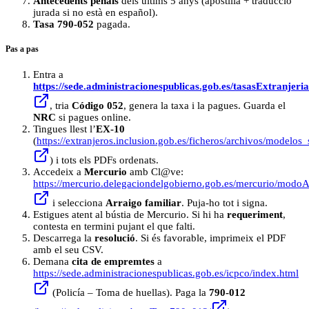
Antecedents penals
dels últims 5 anys (apostilla + traducció
jurada si no està en español).
Tasa 790-052
pagada.
Pas a pas
Entra a
https://sede.administracionespublicas.gob.es/tasasExtranjeria
, tria
Código 052
, genera la taxa i la pagues. Guarda el
NRC
si pagues online.
Tingues llest l’
EX-10
(
https://extranjeros.inclusion.gob.es/ficheros/archivos/modelo
) i tots els PDFs ordenats.
Accedeix a
Mercurio
amb Cl@ve:
https://mercurio.delegaciondelgobierno.gob.es/mercurio/modo
i selecciona
Arraigo familiar
. Puja-ho tot i signa.
Estigues atent al bústia de Mercurio. Si hi ha
requeriment
,
contesta en termini pujant el que falti.
Descarrega la
resolució
. Si és favorable, imprimeix el PDF
amb el seu CSV.
Demana
cita de empremtes
a
https://sede.administracionespublicas.gob.es/icpco/index.html
(Policía – Toma de huellas). Paga la
790-012