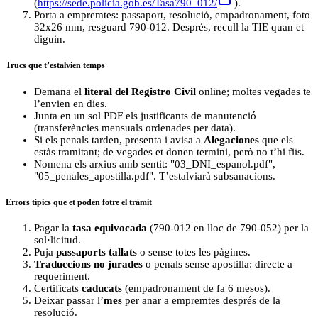
(
https://sede.policia.gob.es/Tasa790_012/
).
Porta a empremtes: passaport, resolució, empadronament, foto
32x26 mm, resguard 790-012. Després, recull la TIE quan et
diguin.
Trucs que t’estalvien temps
Demana el
literal del Registro Civil
online; moltes vegades te
l’envien en dies.
Junta en un sol PDF els justificants de manutenció
(transferències mensuals ordenades per data).
Si els penals tarden, presenta i avisa a
Alegaciones
que els
estàs tramitant; de vegades et donen termini, però no t’hi fiïs.
Nomena els arxius amb sentit: "03_DNI_espanol.pdf",
"05_penales_apostilla.pdf". T’estalviarà subsanacions.
Errors típics que et poden fotre el tràmit
Pagar la
tasa equivocada
(790-012 en lloc de 790-052) per la
sol·licitud.
Puja
passaports tallats
o sense totes les pàgines.
Traduccions no jurades
o penals sense apostilla: directe a
requeriment.
Certificats
caducats
(empadronament de fa 6 mesos).
Deixar passar l’
mes
per anar a empremtes després de la
resolució.