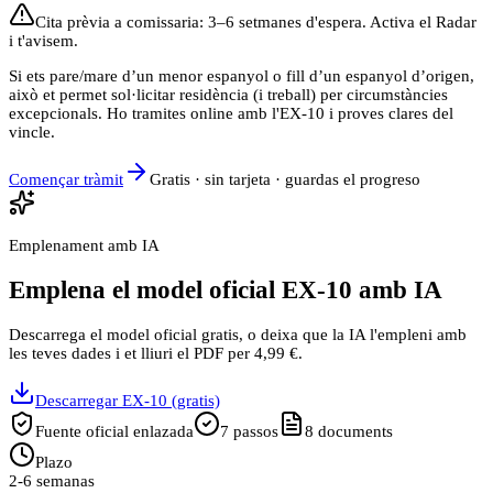
Cita prèvia a comissaria: 3–6 setmanes d'espera. Activa el Radar
i t'avisem.
Si ets pare/mare d’un menor espanyol o fill d’un espanyol d’origen,
això et permet sol·licitar residència (i treball) per circumstàncies
excepcionals. Ho tramites online amb l'EX-10 i proves clares del
vincle.
Començar tràmit
Gratis · sin tarjeta · guardas el progreso
Emplenament amb IA
Emplena el model oficial EX-10 amb IA
Descarrega el model oficial gratis, o deixa que la IA l'empleni amb
les teves dades i et lliuri el PDF per 4,99 €.
Descarregar EX-10 (gratis)
Fuente oficial enlazada
7
passos
8
documents
Plazo
2-6 semanas