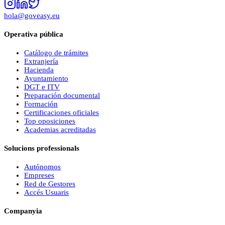
hola@goveasy.eu
Operativa pública
Catálogo de trámites
Extranjería
Hacienda
Ayuntamiento
DGT e ITV
Preparación documental
Formación
Certificaciones oficiales
Top oposiciones
Academias acreditadas
Solucions professionals
Autónomos
Empreses
Red de Gestores
Accés Usuaris
Companyia