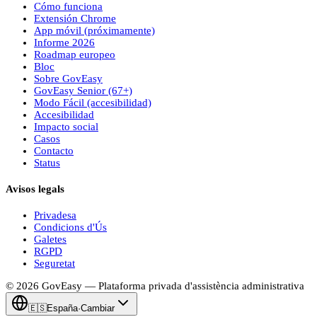
Cómo funciona
Extensión Chrome
App móvil (próximamente)
Informe 2026
Roadmap europeo
Bloc
Sobre
Gov
Easy
Gov
Easy
Senior (67+)
Modo Fácil (accesibilidad)
Accesibilidad
Impacto social
Casos
Contacto
Status
Avisos legals
Privadesa
Condicions d'Ús
Galetes
RGPD
Seguretat
© 2026
Gov
Easy
— Plataforma privada d'assistència administrativa
🇪🇸
España
·
Cambiar