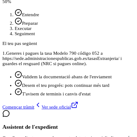
50
%
Entendre
Preparar
Executar
Seguiment
El teu pas següent
1.
Generes i pagues la tasa Modelo 790 código 052 a
https://sede.administracionespublicas.gob.es/tasasExtranjeria/ i
guardes el resguard (NRC si pagues online).
Validem la documentació abans de l'enviament
Desem el teu progrés: pots continuar més tard
T'avisem de terminis i canvis d'estat
Començar tràmit
Ver sede oficial
Assistent de l'expedient