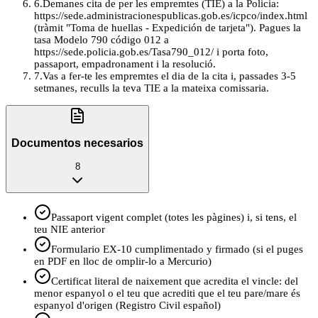
6
.
Demanes cita de per les empremtes (TIE) a la Policia:
https://sede.administracionespublicas.gob.es/icpco/index.html
(tràmit "Toma de huellas - Expedición de tarjeta"). Pagues la
tasa Modelo 790 código 012 a
https://sede.policia.gob.es/Tasa790_012/ i porta foto,
passaport, empadronament i la resolució.
7
.
Vas a fer-te les empremtes el dia de la cita i, passades 3-5
setmanes, reculls la teva TIE a la mateixa comissaria.
Documentos necesarios
8
Passaport vigent complet (totes les pàgines) i, si tens, el
teu NIE anterior
Formulario EX-10 cumplimentado y firmado (si el puges
en PDF en lloc de omplir-lo a Mercurio)
Certificat literal de naixement que acredita el vincle: del
menor espanyol o el teu que acrediti que el teu pare/mare és
espanyol d'origen (Registro Civil español)