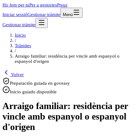
Ho fem per tu
Per a gestories
Preus
Iniciar sessió
Gestionar trámite
Menú
Gestionar trámite
Inicio
/
Trámites
/
Arraigo familiar: residència per vincle amb espanyol o
espanyol d'origen
Volver
Preparación guiada en goveasy
Inicio guiado disponible
Arraigo familiar: residència per
vincle amb espanyol o espanyol
d'origen