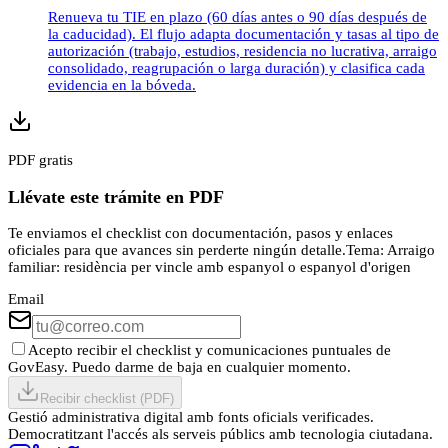
Renueva tu TIE en plazo (60 días antes o 90 días después de
la caducidad). El flujo adapta documentación y tasas al tipo de
autorización (trabajo, estudios, residencia no lucrativa, arraigo
consolidado, reagrupación o larga duración) y clasifica cada
evidencia en la bóveda.
PDF gratis
Llévate este trámite en PDF
Te enviamos el checklist con documentación, pasos y enlaces
oficiales para que avances sin perderte ningún detalle.
Tema:
Arraigo
familiar: residència per vincle amb espanyol o espanyol d'origen
Email
Acepto recibir el checklist y comunicaciones puntuales de
GovEasy. Puedo darme de baja en cualquier momento.
Recibir checklist (PDF)
Gestió administrativa digital amb fonts oficials verificades.
Democratitzant l'accés als serveis públics amb tecnologia ciutadana.