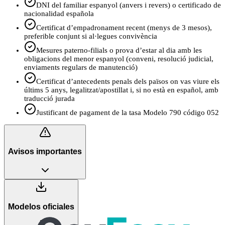
DNI del familiar espanyol (anvers i revers) o certificado de
nacionalidad española
Certificat d’empadronament recent (menys de 3 mesos),
preferible conjunt si al·legues convivència
Mesures paterno-filials o prova d’estar al dia amb les
obligacions del menor espanyol (conveni, resolució judicial,
enviaments regulars de manutenció)
Certificat d’antecedents penals dels països on vas viure els
últims 5 anys, legalitzat/apostillat i, si no està en español, amb
traducció jurada
Justificant de pagament de la tasa Modelo 790 código 052
Avisos importantes
Modelos oficiales
3