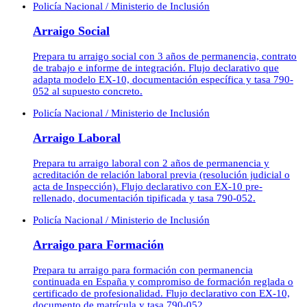
Policía Nacional / Ministerio de Inclusión
Arraigo Social
Prepara tu arraigo social con 3 años de permanencia, contrato
de trabajo e informe de integración. Flujo declarativo que
adapta modelo EX-10, documentación específica y tasa 790-
052 al supuesto concreto.
Policía Nacional / Ministerio de Inclusión
Arraigo Laboral
Prepara tu arraigo laboral con 2 años de permanencia y
acreditación de relación laboral previa (resolución judicial o
acta de Inspección). Flujo declarativo con EX-10 pre-
rellenado, documentación tipificada y tasa 790-052.
Policía Nacional / Ministerio de Inclusión
Arraigo para Formación
Prepara tu arraigo para formación con permanencia
continuada en España y compromiso de formación reglada o
certificado de profesionalidad. Flujo declarativo con EX-10,
documento de matrícula y tasa 790-052.