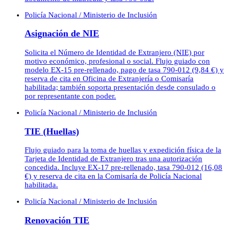
Policía Nacional / Ministerio de Inclusión
Asignación de NIE
Solicita el Número de Identidad de Extranjero (NIE) por
motivo económico, profesional o social. Flujo guiado con
modelo EX-15 pre-rellenado, pago de tasa 790-012 (9,84 €) y
reserva de cita en Oficina de Extranjería o Comisaría
habilitada; también soporta presentación desde consulado o
por representante con poder.
Policía Nacional / Ministerio de Inclusión
TIE (Huellas)
Flujo guiado para la toma de huellas y expedición física de la
Tarjeta de Identidad de Extranjero tras una autorización
concedida. Incluye EX-17 pre-rellenado, tasa 790-012 (16,08
€) y reserva de cita en la Comisaría de Policía Nacional
habilitada.
Policía Nacional / Ministerio de Inclusión
Renovación TIE