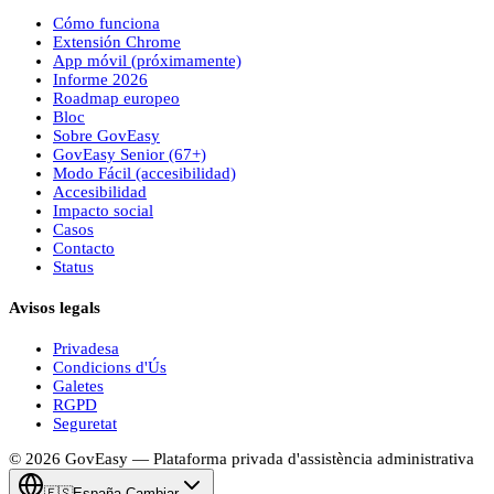
Cómo funciona
Extensión Chrome
App móvil (próximamente)
Informe 2026
Roadmap europeo
Bloc
Sobre
Gov
Easy
Gov
Easy
Senior (67+)
Modo Fácil (accesibilidad)
Accesibilidad
Impacto social
Casos
Contacto
Status
Avisos legals
Privadesa
Condicions d'Ús
Galetes
RGPD
Seguretat
© 2026
Gov
Easy
— Plataforma privada d'assistència administrativa
🇪🇸
España
·
Cambiar