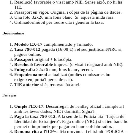
Resolució favorable o visat amb NIE. Sense això, no hi ha
TIE.
Passaport en vigor. Original i còpia de la pàgina de dades.
Una foto 32x26 mm fons blanc. Sí, aquesta mida rara.
Ordinador/mòbil per treure cita i generar la taxa.
Documentació
Modelo EX-17
cumplimentado y firmado.
Tasa 790-012
pagada (16,08 €) i el seu justificant/NRC si
pagues online.
Passaport
original + fotocòpia.
Resolució favorable
impresa (o visat i resguard amb NIE).
Fotografia
32x26 mm, fons blanc, recent.
Empadronament
actualitzat (moltes comissaries ho
exigeixen; porta'l per si de cas).
TIE anterior
si és renovació/canvi.
Pas a pas
Omple l'EX-17.
Descarrega'l de l'enllaç oficial i completa'l
amb les teves dades, NIE i domicili. Signa'l.
Paga la taxa 790-012.
A la seu de la Policía tria "Tarjeta de
Identidad de Extranjero". Paga online (NRC) si el teu banc ho
permet o imprimeix per pagar en banc col·laborador.
Demana cita a l'ICP+.
Tria província i el tràmit "POLICIA –