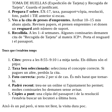
TOMA DE HUELLAS (Expedición de Tarjeta) y Recogida de
Tarjeta". Guarda el justificant.
Prepara l' sobre.
EX-17, taxa, passaport+còpia, resolució,
foto, padró i TIE anterior si escau.
Ves a la cita de preses d'empremtes.
Arribar 10–15 min
abans ajuda. Revisen papers, et prenen empremtes i et donen
un
resguard
amb número de suport.
Recollida.
A les 1–4 setmanes. Algunes comissaries demanen
cita de "Recogida de Tarjeta" al mateix ICP+. Porta el resguard
i el passaport.
Trucs que t'estalvien temps
Cites:
prova a les 8:55–9:10 i a mitja tarda. Els dilluns són el
pitjor.
Taxa ben seleccionada:
selecciona el concepte correcte. Si
pagues un altre, perdràs la cita.
Foto correcta:
porta 2 per si de cas. És més barat que tornar-
hi.
Padró recent:
treu-ne un online si l'ajuntament ho permet;
moltes comissaries ho demanen sense avisar.
Còpies a punt:
una còpia del passaport i de la resolució
t'estalvia buscar un locutori a última hora.
Això és un pal però, si tens tot llest, la visita dura poc.