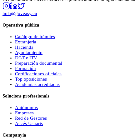
hola@goveasy.eu
Operativa pública
Catálogo de trámites
Extranjería
Hacienda
Ayuntamiento
DGT e ITV
Preparación documental
Formación
Certificaciones oficiales
Top oposiciones
Academias acreditadas
Solucions professionals
Autónomos
Empreses
Red de Gestores
Accés Usuaris
Companyia