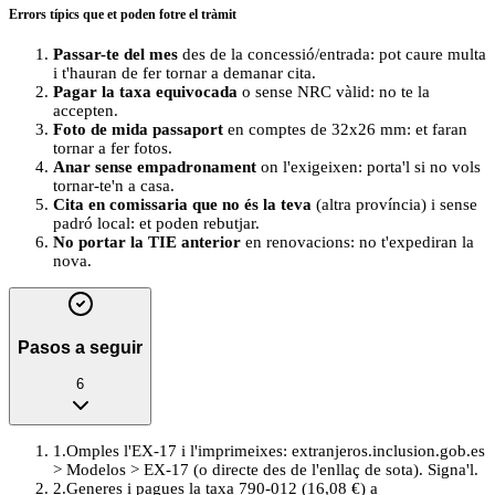
Errors típics que et poden fotre el tràmit
Passar-te del mes
des de la concessió/entrada: pot caure multa
i t'hauran de fer tornar a demanar cita.
Pagar la taxa equivocada
o sense NRC vàlid: no te la
accepten.
Foto de mida passaport
en comptes de 32x26 mm: et faran
tornar a fer fotos.
Anar sense empadronament
on l'exigeixen: porta'l si no vols
tornar-te'n a casa.
Cita en comissaria que no és la teva
(altra província) i sense
padró local: et poden rebutjar.
No portar la TIE anterior
en renovacions: no t'expediran la
nova.
Pasos a seguir
6
1
.
Omples l'EX-17 i l'imprimeixes: extranjeros.inclusion.gob.es
> Modelos > EX-17 (o directe des de l'enllaç de sota). Signa'l.
2
.
Generes i pagues la taxa 790-012 (16,08 €) a