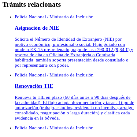
Tràmits relacionats
Policía Nacional / Ministerio de Inclusión
Asignación de NIE
Solicita el Número de Identidad de Extranjero (NIE) por
motivo económico, profesional o social. Flujo guiado con
modelo EX-15 pre-rellenado, pago de tasa 790-012 (9,84 €) y
reserva de cita en Oficina de Extranjería o Comisaría
habilitada; también soporta presentación desde consulado o
por representante con poder.
Policía Nacional / Ministerio de Inclusión
Renovación TIE
Renueva tu TIE en plazo (60 días antes o 90 días después de
la caducidad). El flujo adapta documentación y tasas al tipo de
autorización (trabajo, estudios, residencia no lucrativa, arraigo
consolidado, reagrupación o larga duración) y clasifica cada
evidencia en la bóveda.
Policía Nacional / Ministerio de Inclusión