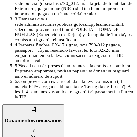
sede.policia.gob.es/Tasa790_012: tria 'Tarjeta de Identidad de
Extranjero', paga online (NRC) si el teu banc ho permet o
imprimeix i paga en un banc col·laborador.
3
.
Demanes cita a
sede.administracionespublicas.gob.es/icpplus/index.html:
selecciona provincia i el tràmit 'POLICIA – TOMA DE
HUELLAS (Expedición de Tarjeta) y Recogida de Tarjeta', tria
comissaria i guarda el justificant.
4
.
Prepares l' sobre: EX-17 signat, taxa 790-012 pagada,
passaport + còpia, resolució favorable, foto 32x26 mm,
empadronament si la teva comissaria ho exigeix, i la TIE
anterior si cal.
5
.
Vas a la cita de preses d'empremtes a la comissaria amb tot.
Et prenen empremtes, revisen papers i et donen un resguard
amb el número de suport.
6
.
Comproves com és la recollida a la teva comissaria (al
mateix ICP+ a vegades hi ha cita de 'Recogida de Tarjeta'). A
les 1–4 setmanes vas amb el resguard i el passaport i et lliuren
la TIE.
Documentos necesarios
7