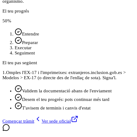
organismo.
El teu progrés
50
%
Entendre
Preparar
Executar
Seguiment
El teu pas següent
1.
Omples l'EX-17 i l'imprimeixes: extranjeros.inclusion.gob.es >
Modelos > EX-17 (o directe des de l'enllaç de sota). Signa'l.
Validem la documentació abans de l'enviament
Desem el teu progrés: pots continuar més tard
T'avisem de terminis i canvis d'estat
Començar tràmit
Ver sede oficial