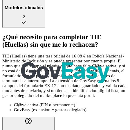
Modelos oficiales
2
¿Qué necesito para completar TIE
(Huellas) sin que me lo rechacen?
TIE (Huellas) tiene una tasa oficial de 16,08 € en Policía Nacional /
Ministerio de Inclusión y se puede presentar por cuenta propia. El
punto que interrumpe el trámite es que hace falta Cl@ve activa, y si
no está dada de alta el registro previo puede tardar días. Además, el
formulario tiene 5 pasos y la sesión de la sede caduca antes de
terminar si se interrumpe. La extensión de GovEasy rellena los 5
campos del formulario EX-17 con tus datos guardados y valida cada
uno antes de enviarlo, y si no tienes la identificación digital lista, un
gestor colegiado del marketplace lo presenta por ti.
Cl@ve activa (PIN o permanente)
GovEasy (extensión + gestor colegiado)