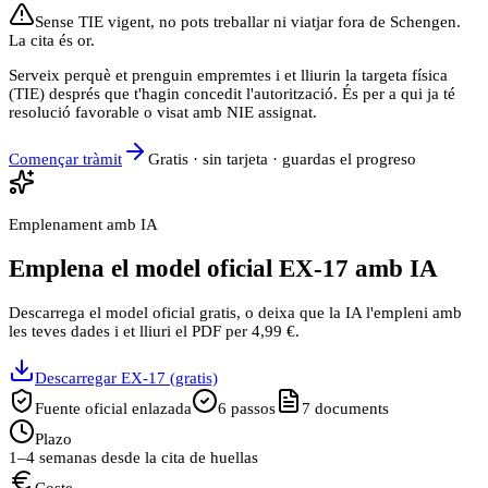
Sense TIE vigent, no pots treballar ni viatjar fora de Schengen.
La cita és or.
Serveix perquè et prenguin empremtes i et lliurin la targeta física
(TIE) després que t'hagin concedit l'autorització. És per a qui ja té
resolució favorable o visat amb NIE assignat.
Començar tràmit
Gratis · sin tarjeta · guardas el progreso
Emplenament amb IA
Emplena el model oficial EX-17 amb IA
Descarrega el model oficial gratis, o deixa que la IA l'empleni amb
les teves dades i et lliuri el PDF per 4,99 €.
Descarregar EX-17 (gratis)
Fuente oficial enlazada
6
passos
7
documents
Plazo
1–4 semanas desde la cita de huellas
Coste