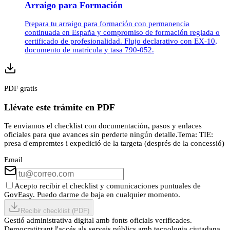
Arraigo para Formación
Prepara tu arraigo para formación con permanencia
continuada en España y compromiso de formación reglada o
certificado de profesionalidad. Flujo declarativo con EX-10,
documento de matrícula y tasa 790-052.
PDF gratis
Llévate este trámite en PDF
Te enviamos el checklist con documentación, pasos y enlaces
oficiales para que avances sin perderte ningún detalle.
Tema:
TIE:
presa d'empremtes i expedició de la targeta (després de la concessió)
Email
Acepto recibir el checklist y comunicaciones puntuales de
GovEasy. Puedo darme de baja en cualquier momento.
Recibir checklist (PDF)
Gestió administrativa digital amb fonts oficials verificades.
Democratitzant l'accés als serveis públics amb tecnologia ciutadana.