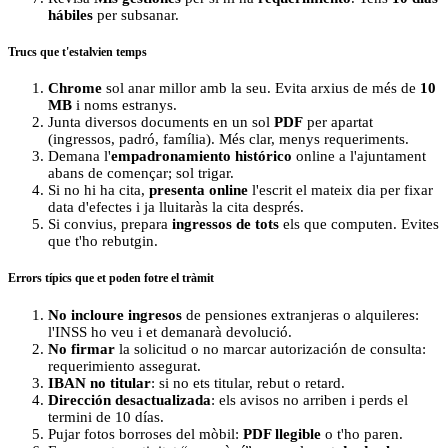
hábiles
per subsanar.
Trucs que t'estalvien temps
Chrome
sol anar millor amb la seu. Evita arxius de més de
10
MB
i noms estranys.
Junta diversos documents en un sol
PDF
per apartat
(ingressos, padró, família). Més clar, menys requeriments.
Demana l'
empadronamiento histórico
online a l'ajuntament
abans de començar; sol trigar.
Si no hi ha cita,
presenta online
l'escrit el mateix dia per fixar
data d'efectes i ja lluitaràs la cita després.
Si convius, prepara
ingressos de tots
els que computen. Evites
que t'ho rebutgin.
Errors típics que et poden fotre el tràmit
No incloure ingresos
de pensiones extranjeras o alquileres:
l'INSS ho veu i et demanarà devolució.
No firmar
la solicitud o no marcar autorización de consulta:
requerimiento assegurat.
IBAN no titular
: si no ets titular, rebut o retard.
Dirección desactualizada
: els avisos no arriben i perds el
termini de 10 días.
Pujar fotos borroses del mòbil:
PDF llegible
o t'ho paren.