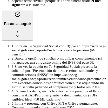
Esperar retroactivitat “perquè sí”: normalment
desde el mes
siguiente
a la solicitud.
Pasos a seguir
7
1
.
Entra en Tu Seguridad Social con Cl@ve en https://sede.seg-
social.gob.es/wps/portal/sede/tuss y ve a tu pensión (Mi
pensión).
2
.
Busca la opción de solicitar o modificar complementos (si
no aparece, usa el registro online del INSS del paso 3).
3
.
Si no ves la opción en Tu Seguridad Social: presenta la
solicitud por “Presentación de otros escritos, solicitudes y
comunicaciones (INSS)” en https://sede.seg-
social.gob.es/wps/portal/sede/tramites/ciudadanos/presentacion-
otros-escritos-solicitudes-comunicaciones-inss adjuntando un
escrito sencillo pidiendo el complemento y todos los PDFs.
4
.
Rellena los datos, marca la autorización para que el INSS
consulte AEAT/Padrones y sube la documentación (PDFs
legibles, ideal <10 MB cada uno).
5
.
Firma y presenta con Cl@ve PIN o Cl@ve permanente.
Descarga y guarda el resguardo con CSV.