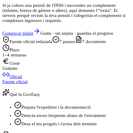
Si ja cobres una pensió de l'INSS i necessites un complement
(mínims, bretxa de gènere o altres), aquí demanes l’"extra". Et
serveix perquè revisin la teva pensió i t'afegeixin el complement si
compleixes ingressos i requisits.
Començar tràmit
Gratis · sin tarjeta · guardas el progreso
Fuente oficial enlazada
7
passos
7
documents
Plazo
1–4 semanas
Coste
Gratuito
Oficial
Fuente oficial
Què fa GovEasy
Prepara l'expedient i la documentació
Detecta errors freqüents abans de l'enviament
Desa el teu progrés i t'avisa dels terminis