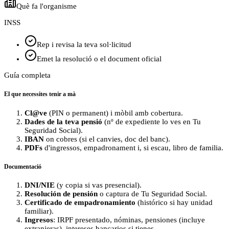
Què fa l'organisme
INSS
Rep i revisa la teva sol·licitud
Emet la resolució o el document oficial
Guía completa
El que necessites tenir a mà
Cl@ve
(PIN o permanent) i mòbil amb cobertura.
Dades de la teva pensió
(nº de expediente lo ves en Tu
Seguridad Social).
IBAN
on cobres (si el canvies, doc del banc).
PDFs
d'ingressos, empadronament i, si escau, libro de familia.
Documentació
DNI/NIE
(y copia si vas presencial).
Resolución de pensión
o captura de Tu Seguridad Social.
Certificado de empadronamiento
(histórico si hay unidad
familiar).
Ingresos
: IRPF presentado, nóminas, pensiones (incluye
extranjeras), intereses bancarios si tienes.