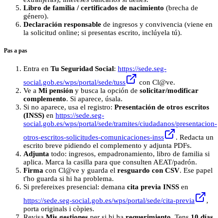
Libro de familia / certificados de nacimiento
(brecha de
género).
Declaración responsable
de ingresos y convivencia (viene en
la solicitud online; si presentas escrito, inclúyela tú).
Pas a pas
Entra en
Tu Seguridad Social
:
https://sede.seg-
social.gob.es/wps/portal/sede/tuss
con Cl@ve.
Ve a
Mi pensión
y busca la opción de
solicitar/modificar
complemento
. Si aparece, úsala.
Si no aparece, usa el registro:
Presentación de otros escritos
(INSS)
en
https://sede.seg-
social.gob.es/wps/portal/sede/tramites/ciudadanos/presentacion-
otros-escritos-solicitudes-comunicaciones-inss
. Redacta un
escrito breve pidiendo el complemento y adjunta PDFs.
Adjunta
todo: ingresos, empadronamiento, libro de familia si
aplica. Marca la casilla para que consulten AEAT/padrón.
Firma
con Cl@ve y guarda el
resguardo con CSV
. Ese papel
t'ho guarda si hi ha problema.
Si prefereixes presencial: demana
cita previa INSS
en
https://sede.seg-social.gob.es/wps/portal/sede/cita-previa
,
porta originals i còpies.
Revisa
Mis gestiones
per si hi ha
requerimiento
. Tens
10 días