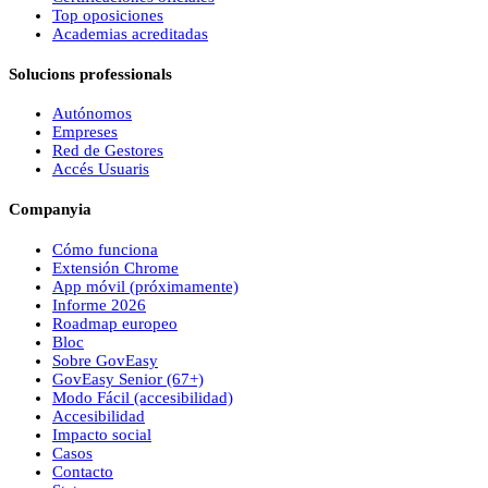
Top oposiciones
Academias acreditadas
Solucions professionals
Autónomos
Empreses
Red de Gestores
Accés Usuaris
Companyia
Cómo funciona
Extensión Chrome
App móvil (próximamente)
Informe 2026
Roadmap europeo
Bloc
Sobre
Gov
Easy
Gov
Easy
Senior (67+)
Modo Fácil (accesibilidad)
Accesibilidad
Impacto social
Casos
Contacto