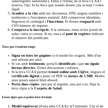
salut/registro autonòmic). Entra a l'enllaç de la teva CCAA i
reserva. Ojo: hi ha llocs que només donen cita al matí i volen
ràpid.
Acudeix a la cita
amb tot: document, DNI, targeta sanitària i
testimonis o l'escriptura notarial. Allà comproven identitats,
llegeixen el contingut i
l'inscriuen
. Et donen
resguard
amb
CSV/número de registre.
Comprova la inscripció
. A la setmana, entra al teu portal de
salut i mira si consta. Si no, truca al
punt de registre
indicant
el número del justificant.
Trucs que t'estalvien temps
Signa en totes les pàgines
si el model ho exigeix. Més d'un
surt rebotat per això.
Si vas amb
testimonis
, porta'ls
identificats
i que
no siguin
hereus directes
. Evites discussions i refusos.
Si la teva CCAA permet
tràmit online amb Cl@ve
, tingues el
certificado digital
a punt i el PDF en
menys de 5 MB
. Moltes
seus posen aquest límit absurd.
Porta dues còpies
: una per al registre, una per a tu. Puja la
teva còpia a la
Carpeta de Salud
.
Errors típics que et poden fotre el tràmit
Model equivocat
(d'una altra CCAA): te'l retornen. Usa el de