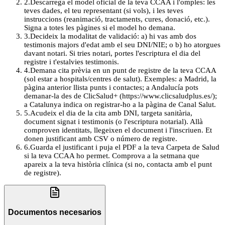
2
.
Descarrega el model oficial de la teva CCAA i l'omples: les
teves dades, el teu representant (si vols), i les teves
instruccions (reanimació, tractaments, cures, donació, etc.).
Signa a totes les pàgines si el model ho demana.
3
.
Decideix la modalitat de validació: a) hi vas amb dos
testimonis majors d'edat amb el seu DNI/NIE; o b) ho atorgues
davant notari. Si tries notari, portes l'escriptura el dia del
registre i t'estalvies testimonis.
4
.
Demana cita prèvia en un punt de registre de la teva CCAA
(sol estar a hospitals/centres de salut). Exemples: a Madrid, la
pàgina anterior llista punts i contactes; a Andalucía pots
demanar-la des de ClicSalud+ (https://www.clicsaludplus.es/);
a Catalunya indica on registrar-ho a la pàgina de Canal Salut.
5
.
Acudeix el dia de la cita amb DNI, targeta sanitària,
document signat i testimonis (o l'escriptura notarial). Allà
comproven identitats, llegeixen el document i l'inscriuen. Et
donen justificant amb CSV o número de registre.
6
.
Guarda el justificant i puja el PDF a la teva Carpeta de Salud
si la teva CCAA ho permet. Comprova a la setmana que
apareix a la teva història clínica (si no, contacta amb el punt
de registre).
Documentos necesarios