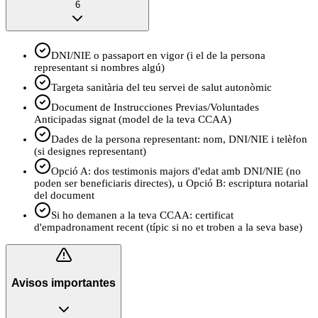
6
DNI/NIE o passaport en vigor (i el de la persona
representant si nombres algú)
Targeta sanitària del teu servei de salut autonòmic
Document de Instrucciones Previas/Voluntades
Anticipadas signat (model de la teva CCAA)
Dades de la persona representant: nom, DNI/NIE i telèfon
(si designes representant)
Opció A: dos testimonis majors d'edat amb DNI/NIE (no
poden ser beneficiaris directes), u Opció B: escriptura notarial
del document
Si ho demanen a la teva CCAA: certificat
d'empadronament recent (típic si no et troben a la seva base)
Avisos importantes