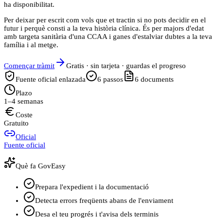
ha disponibilitat.
Per deixar per escrit com vols que et tractin si no pots decidir en el
futur i perquè consti a la teva història clínica. És per majors d'edat
amb targeta sanitària d'una CCAA i ganes d'estalviar dubtes a la teva
família i al metge.
Començar tràmit
Gratis · sin tarjeta · guardas el progreso
Fuente oficial enlazada
6
passos
6
documents
Plazo
1–4 semanas
Coste
Gratuito
Oficial
Fuente oficial
Què fa GovEasy
Prepara l'expedient i la documentació
Detecta errors freqüents abans de l'enviament
Desa el teu progrés i t'avisa dels terminis