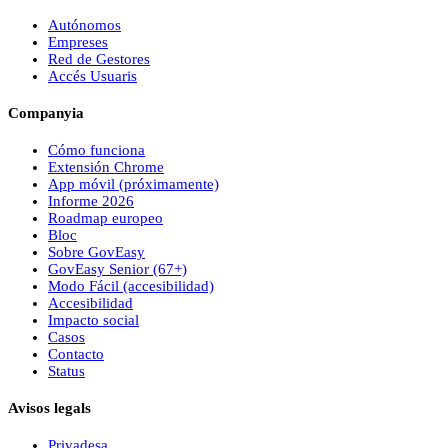
Autónomos
Empreses
Red de Gestores
Accés Usuaris
Companyia
Cómo funciona
Extensión Chrome
App móvil (próximamente)
Informe 2026
Roadmap europeo
Bloc
Sobre
Gov
Easy
Gov
Easy
Senior (67+)
Modo Fácil (accesibilidad)
Accesibilidad
Impacto social
Casos
Contacto
Status
Avisos legals
Privadesa