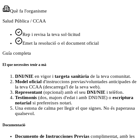
Què fa l'organisme
Salud Pública / CCAA
Rep i revisa la teva sol·licitud
Emet la resolució o el document oficial
Guía completa
El que necessites tenir a mà
DNI/NIE
en vigor i
targeta sanitària
de la teva comunitat.
Model oficial
d'instruccions previas/voluntades anticipades de
la teva CCAA (descarrega'l de la seva web).
Representant
(opcional) amb el seu
DNI/NIE
i telèfon.
Testimonis
(dos, majors d'edat i amb DNI/NIE) o
escriptura
notarial
si prefereixes notari.
Una estona de calma per llegir el que signes. No és paperassa
qualsevol.
Documentació
Documento de Instrucciones Previas
complimentat, amb les