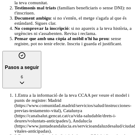
la teva comunitat.
Testimonis mal triats
(familiars beneficiaris o sense DNI): no
t'inscriuen.
Document ambigu
: si no s'entén, el metge s'agafa al que és
estàndard. Sigues clar.
No comprovar la inscripció
: si no apareix a la teva història, a
urgències ni s'assabenten. Revisa i reclama.
Pensar que amb una còpia al mòbil n'hi ha prou
: sense
registre, pot no tenir efecte. Inscriu i guarda el justificant.
Pasos a seguir
6
1
.
Entra a la informació de la teva CCAA per veure el model i
punts de registre: Madrid
(https://www.comunidad.madrid/servicios/salud/instrucciones-
previas-testamento-vital), Catalunya
(https://canalsalut.gencat.cat/ca/vida-saludable/drets-i-
deures/voluntats-anticipades/), Andalucía
(https://www.juntadeandalucia.es/servicioandaluzdesalud/ciudad
vitales-anticipadas).