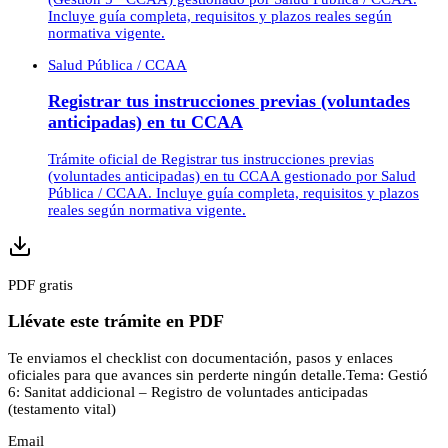
Incluye guía completa, requisitos y plazos reales según
normativa vigente.
Salud Pública / CCAA
Registrar tus instrucciones previas (voluntades
anticipadas) en tu CCAA
Trámite oficial de Registrar tus instrucciones previas
(voluntades anticipadas) en tu CCAA gestionado por Salud
Pública / CCAA. Incluye guía completa, requisitos y plazos
reales según normativa vigente.
PDF gratis
Llévate este trámite en PDF
Te enviamos el checklist con documentación, pasos y enlaces
oficiales para que avances sin perderte ningún detalle.
Tema:
Gestió
6: Sanitat addicional – Registro de voluntades anticipadas
(testamento vital)
Email