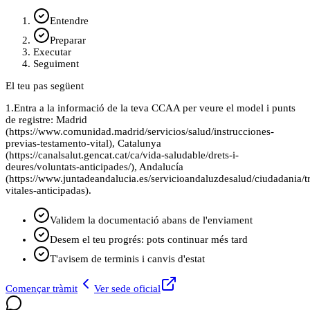
Entendre
Preparar
Executar
Seguiment
El teu pas següent
1.
Entra a la informació de la teva CCAA per veure el model i punts
de registre: Madrid
(https://www.comunidad.madrid/servicios/salud/instrucciones-
previas-testamento-vital), Catalunya
(https://canalsalut.gencat.cat/ca/vida-saludable/drets-i-
deures/voluntats-anticipades/), Andalucía
(https://www.juntadeandalucia.es/servicioandaluzdesalud/ciudadania/t
vitales-anticipadas).
Validem la documentació abans de l'enviament
Desem el teu progrés: pots continuar més tard
T'avisem de terminis i canvis d'estat
Començar tràmit
Ver sede oficial