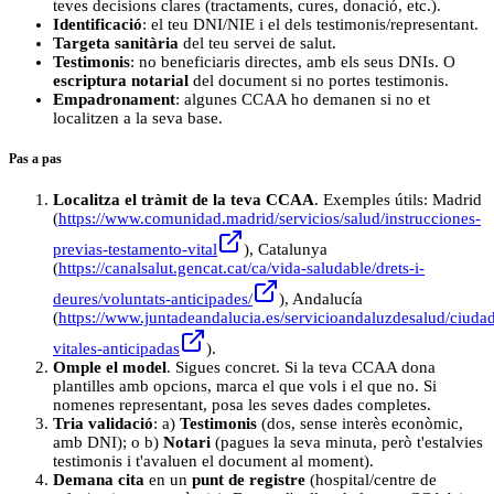
teves decisions clares (tractaments, cures, donació, etc.).
Identificació
: el teu DNI/NIE i el dels testimonis/representant.
Targeta sanitària
del teu servei de salut.
Testimonis
: no beneficiaris directes, amb els seus DNIs. O
escriptura notarial
del document si no portes testimonis.
Empadronament
: algunes CCAA ho demanen si no et
localitzen a la seva base.
Pas a pas
Localitza el tràmit de la teva CCAA
. Exemples útils: Madrid
(
https://www.comunidad.madrid/servicios/salud/instrucciones-
previas-testamento-vital
), Catalunya
(
https://canalsalut.gencat.cat/ca/vida-saludable/drets-i-
deures/voluntats-anticipades/
), Andalucía
(
https://www.juntadeandalucia.es/servicioandaluzdesalud/ciudad
vitales-anticipadas
).
Omple el model
. Sigues concret. Si la teva CCAA dona
plantilles amb opcions, marca el que vols i el que no. Si
nomenes representant, posa les seves dades completes.
Tria validació
: a)
Testimonis
(dos, sense interès econòmic,
amb DNI); o b)
Notari
(pagues la seva minuta, però t'estalvies
testimonis i t'avaluen el document al moment).
Demana cita
en un
punt de registre
(hospital/centre de