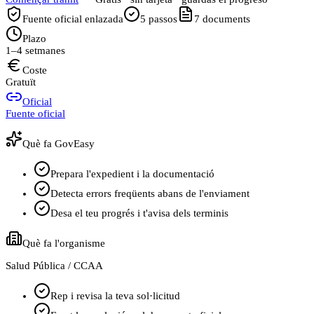
Fuente oficial enlazada
5
passos
7
documents
Plazo
1–4 setmanes
Coste
Gratuït
Oficial
Fuente oficial
Què fa GovEasy
Prepara l'expedient i la documentació
Detecta errors freqüents abans de l'enviament
Desa el teu progrés i t'avisa dels terminis
Què fa l'organisme
Salud Pública / CCAA
Rep i revisa la teva sol·licitud