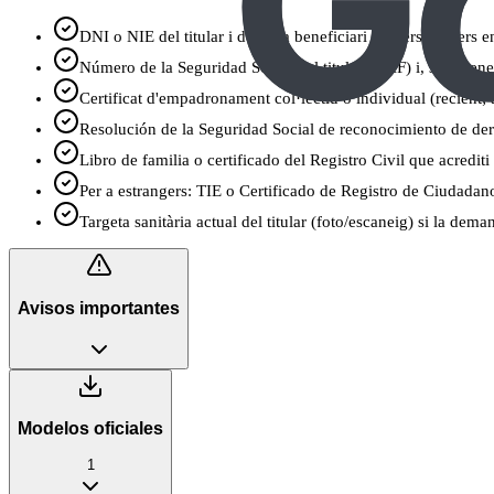
DNI o NIE del titular i de cada beneficiari (anvers i revers 
Número de la Seguridad Social del titular (NAF) i, si en tene
Certificat d'empadronament col·lectiu o individual (recient;
Resolución de la Seguridad Social de reconocimiento de derech
Libro de familia o certificado del Registro Civil que acrediti
Per a estrangers: TIE o Certificado de Registro de Ciudadan
Targeta sanitària actual del titular (foto/escaneig) si la dema
Avisos importantes
Modelos oficiales
1