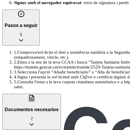
Signar amb el navegador equivocat
: error de signatura i perd
Pasos a seguir
5
1
.
Comprova/sol·licita el dret a assistència sanitària a la Segur
(empadronament, vincle, etc.).
2
.
Entra a la seu de la teva CCAA i busca “Tarjeta Sanitaria Ind
https://tramits.gencat.cat/es/tramits/tramite/2529-Tarjeta-sanitar
3
.
Selecciona l'opció “Añadir beneficiario” o “Alta de beneficiar
4
.
Signa i presenta la sol·licitud amb Cl@ve o certificat digital; d
5
.
Consulta l'estat a la teva carpeta ciutadana autonòmica o a https
salut.
Documentos necesarios
7