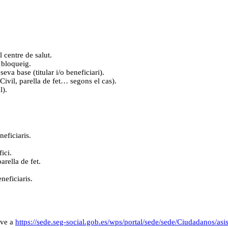
l centre de salut.
n bloqueig.
seva base (titular i/o beneficiari).
Civil, parella de fet… segons el cas).
l).
neficiaris.
fici.
arella de fet.
neficiaris.
@ve a
https://sede.seg-social.gob.es/wps/portal/sede/sede/Ciudadanos/asi