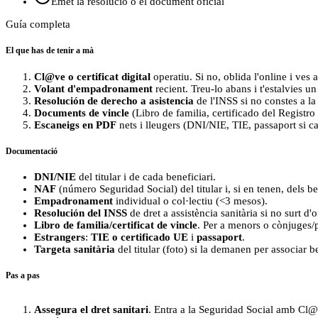
Emet la resolució o el document oficial
Guía completa
El que has de tenir a mà
Cl@ve o certificat digital
operatiu. Si no, oblida l'online i ves a
Volant d'empadronament
recient. Treu-lo abans i t'estalvies u
Resolución de derecho a asistencia
de l'INSS si no constes a la 
Documents de vincle
(Libro de familia, certificado del Registro 
Escaneigs en PDF
nets i lleugers (DNI/NIE, TIE, passaport si ca
Documentació
DNI/NIE
del titular i de cada beneficiari.
NAF
(número Seguridad Social) del titular i, si en tenen, dels be
Empadronament
individual o col·lectiu (<3 mesos).
Resolución del INSS
de dret a assistència sanitària si no surt d'o
Libro de familia/certificat de vincle
. Per a menors o cònjuges/p
Estrangers
:
TIE o certificado UE
i
passaport
.
Targeta sanitària
del titular (foto) si la demanen per associar be
Pas a pas
Assegura el dret sanitari
. Entra a la Seguridad Social amb Cl