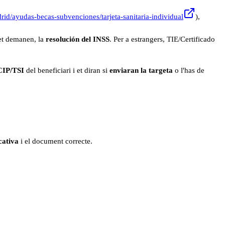
rid/ayudas-becas-subvenciones/tarjeta-sanitaria-individual
),
 et demanen, la
resolución del INSS
. Per a estrangers, TIE/Certificado
CIP/TSI
del beneficiari i et diran si
enviaran la targeta
o l'has de
cativa
i el document correcte.