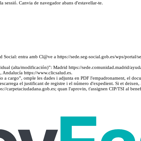
s la sessió. Canvia de navegador abans d'estavellar-te.
idad Social: entra amb Cl@ve a https://sede.seg-social.gob.es/wps/portal/
ividual (alta/modificación)”: Madrid https://sede.comunidad.madrid/ayud
ia, Andalucía https://www.clicsalud.es.
io a cargo”, omple les dades i adjunta en PDF l'empadronament, el docume
escarrega el justificant de registre i el número d'expedient. Si et deixen, 
://carpetaciudadana.gob.es; quan l'aprovin, t'assignen CIP/TSI al beneficia