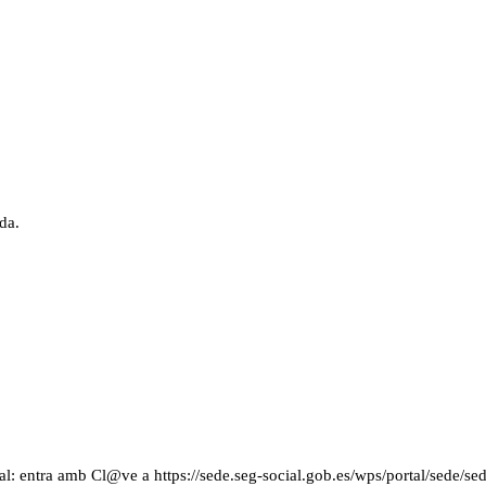
da.
cial: entra amb Cl@ve a https://sede.seg-social.gob.es/wps/portal/sede/s