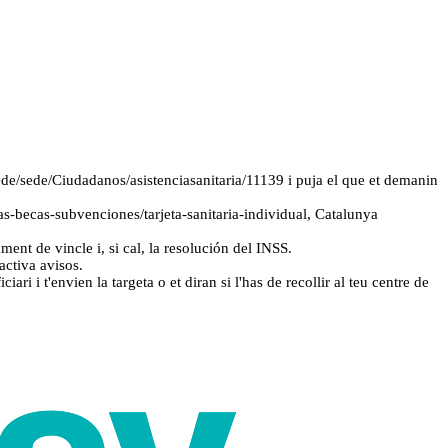
sede/sede/Ciudadanos/asistenciasanitaria/11139 i puja el que et demanin
as-becas-subvenciones/tarjeta-sanitaria-individual, Catalunya
nt de vincle i, si cal, la resolución del INSS.
activa avisos.
ri i t'envien la targeta o et diran si l'has de recollir al teu centre de