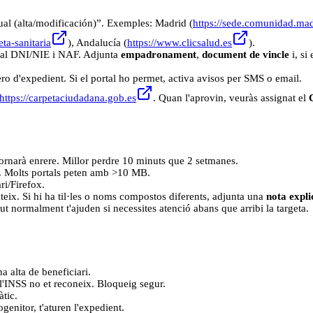
dual (alta/modificación)”. Exemples: Madrid (
https://sede.comunidad.mad
eta-sanitaria
), Andalucía (
https://www.clicsalud.es
).
en al DNI/NIE i NAF. Adjunta
empadronament
,
document de vincle
i, si
ro d'expedient. Si el portal ho permet, activa avisos per SMS o email.
https://carpetaciudadana.gob.es
. Quan l'aprovin, veuràs assignat el
tornarà enrere. Millor perdre 10 minuts que 2 setmanes.
x. Molts portals peten amb >10 MB.
ari/Firefox.
ateix. Si hi ha til·les o noms compostos diferents, adjunta una
nota expli
ut normalment t'ajuden si necessites atenció abans que arribi la targeta.
ha alta de beneficiari.
l'INSS no et reconeix. Bloqueig segur.
àtic.
ogenitor, t'aturen l'expedient.