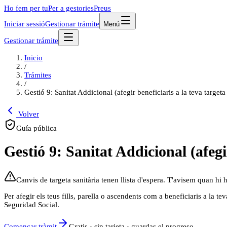
Ho fem per tu
Per a gestories
Preus
Iniciar sessió
Gestionar trámite
Menú
Gestionar trámite
Inicio
/
Trámites
/
Gestió 9: Sanitat Addicional (afegir beneficiaris a la teva target
Volver
Guía pública
Gestió 9: Sanitat Addicional (afegi
Canvis de targeta sanitària tenen llista d'espera. T'avisem quan hi h
Per afegir els teus fills, parella o ascendents com a beneficiaris a la t
Seguridad Social.
Començar tràmit
Gratis · sin tarjeta · guardas el progreso