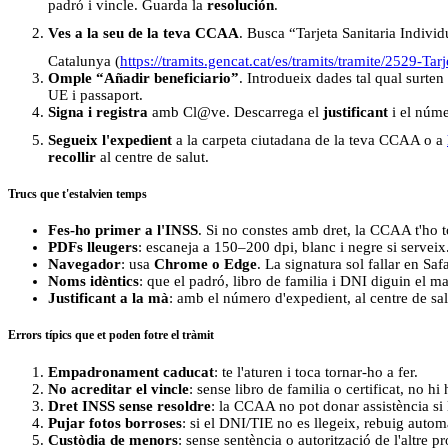
padró i vincle. Guarda la
resolución
.
Ves a la seu de la teva CCAA
. Busca “Tarjeta Sanitaria Indivi
Catalunya (
https://tramits.gencat.cat/es/tramits/tramite/2529-Tarj
Omple “Añadir beneficiario”
. Introdueix dades tal qual surt
UE i passaport.
Signa i registra
amb Cl@ve. Descarrega el
justificant
i el núme
Segueix l'expedient
a la carpeta ciutadana de la teva CCAA o a
recollir
al centre de salut.
Trucs que t'estalvien temps
Fes-ho primer a l'INSS
. Si no constes amb dret, la CCAA t'ho 
PDFs lleugers
: escaneja a 150–200 dpi, blanc i negre si servei
Navegador
: usa
Chrome o Edge
. La signatura sol fallar en Saf
Noms idèntics
: que el padró, libro de familia i DNI diguin el m
Justificant a la mà
: amb el número d'expedient, al centre de sal
Errors típics que et poden fotre el tràmit
Empadronament caducat
: te l'aturen i toca tornar-ho a fer.
No acreditar el vincle
: sense libro de familia o certificat, no hi 
Dret INSS sense resoldre
: la CCAA no pot donar assistència si 
Pujar fotos borroses
: si el DNI/TIE no es llegeix, rebuig autom
Custòdia de menors
: sense sentència o autorització de l'altre pr