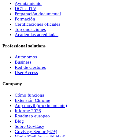
Ayuntamiento
DGT e ITV
Preparación documental
Formación
Certificaciones oficiales
Top oposiciones
Academias acreditadas
Professional solutions
Autónomos
Business
Red de Gestores
User Access
Company
Cómo funciona
Extensión Chrome
App móvil (próximamente)
Informe 2026
Roadmap europeo
Blog
Sobre
Gov
Easy
Gov
Easy
Senior (67+)
Modo Fácil (accesibilidad)