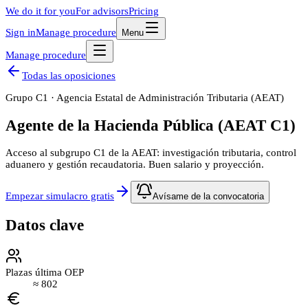
We do it for you
For advisors
Pricing
Sign in
Manage procedure
Menu
Manage procedure
Todas las oposiciones
Grupo
C1
·
Agencia Estatal de Administración Tributaria (AEAT)
Agente de la Hacienda Pública (AEAT C1)
Acceso al subgrupo C1 de la AEAT: investigación tributaria, control
aduanero y gestión recaudatoria. Buen salario y proyección.
Empezar simulacro gratis
Avísame de la convocatoria
Datos clave
Plazas última OEP
≈
802