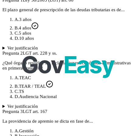
Pregunta
1
Ley 58/2003 (LGT) art. 66
El plazo general de prescripción de las deudas tributarias es de...
A
.
3 años
B
.
4 años
C
.
5 años
D
.
10 años
Ver justificación
Pregunta
2
LGT art. 228 y ss.
¿Qué órgano resuelve las reclamaciones económico-administrativas
en primera instancia?
A
.
TEAC
B
.
TEAR / TEAL
C
.
TS
D
.
Audiencia Nacional
Ver justificación
Pregunta
3
LGT art. 167
La providencia de apremio se dicta en fase de...
A
.
Gestión