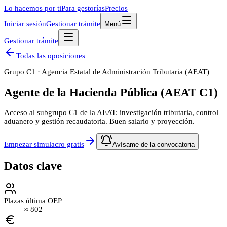
Lo hacemos por ti
Para gestorías
Precios
Iniciar sesión
Gestionar trámite
Menú
Gestionar trámite
Todas las oposiciones
Grupo
C1
·
Agencia Estatal de Administración Tributaria (AEAT)
Agente de la Hacienda Pública (AEAT C1)
Acceso al subgrupo C1 de la AEAT: investigación tributaria, control
aduanero y gestión recaudatoria. Buen salario y proyección.
Empezar simulacro gratis
Avísame de la convocatoria
Datos clave
Plazas última OEP
≈
802