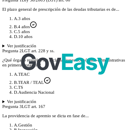
Pregunta
1
Ley 58/2003 (LGT) art. 66
El plazo general de prescripción de las deudas tributarias es de...
A
.
3 años
B
.
4 años
C
.
5 años
D
.
10 años
Ver justificación
Pregunta
2
LGT art. 228 y ss.
¿Qué órgano resuelve las reclamaciones económico-administrativas
en primera instancia?
A
.
TEAC
B
.
TEAR / TEAL
C
.
TS
D
.
Audiencia Nacional
Ver justificación
Pregunta
3
LGT art. 167
La providencia de apremio se dicta en fase de...
A
.
Gestión