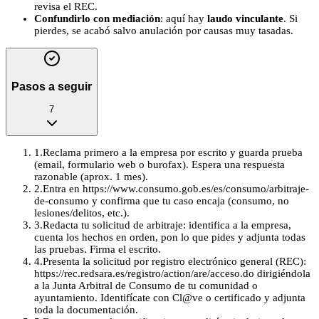
revisa el REC.
Confundirlo con mediación
: aquí hay
laudo vinculante
. Si
pierdes, se acabó salvo anulación por causas muy tasadas.
Pasos a seguir
7
1
.
Reclama primero a la empresa por escrito y guarda prueba
(email, formulario web o burofax). Espera una respuesta
razonable (aprox. 1 mes).
2
.
Entra en https://www.consumo.gob.es/es/consumo/arbitraje-
de-consumo y confirma que tu caso encaja (consumo, no
lesiones/delitos, etc.).
3
.
Redacta tu solicitud de arbitraje: identifica a la empresa,
cuenta los hechos en orden, pon lo que pides y adjunta todas
las pruebas. Firma el escrito.
4
.
Presenta la solicitud por registro electrónico general (REC):
https://rec.redsara.es/registro/action/are/acceso.do dirigiéndola
a la Junta Arbitral de Consumo de tu comunidad o
ayuntamiento. Identifícate con Cl@ve o certificado y adjunta
toda la documentación.