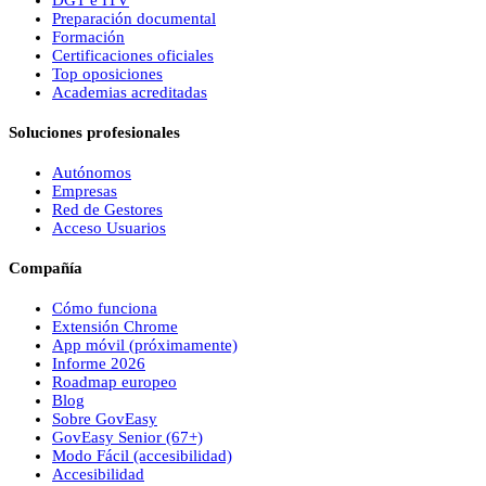
DGT e ITV
Preparación documental
Formación
Certificaciones oficiales
Top oposiciones
Academias acreditadas
Soluciones profesionales
Autónomos
Empresas
Red de Gestores
Acceso Usuarios
Compañía
Cómo funciona
Extensión Chrome
App móvil (próximamente)
Informe 2026
Roadmap europeo
Blog
Sobre
Gov
Easy
Gov
Easy
Senior (67+)
Modo Fácil (accesibilidad)
Accesibilidad