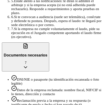
5
.
Estate atento a las notificaciones: te dirán si admiten el
arbitraje y si la empresa acepta (si no está adherida puede
rechazarlo). Responde a requerimientos y aporta pruebas en
plazo.
6
.
Si te convocan a audiencia (suele ser telemática), conéctate
y defiende tu postura. Después, espera el laudo: te llegará por
sede electrónica o por correo.
7
.
Si la empresa no cumple voluntariamente el laudo, pide su
ejecución en el Juzgado competente aportando el laudo firme
(es ejecutivo).
Documentos necesarios
7
DNI/NIE o pasaporte (tu identificación escaneada o foto
legible)
Datos de la empresa reclamada: nombre fiscal, NIF/CIF si
lo tienes, dirección y contacto
Reclamación previa a la empresa y su respuesta (o
justificante de envío y fecha si han pasado de ti)