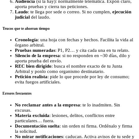
Audiencia
(si la hay): normalmente telemática. Expón claro,
aporta pruebas y cierra tus peticiones.
Laudo
: te llega por sede o correo. Si no cumplen,
ejecución
judicial
del laudo.
Trucos que te ahorran tiempo
Cronología
: una hoja con fechas y hechos. Facilita la vida al
órgano arbitral.
Pruebas numeradas
: P1, P2… y cita cada una en tu relato.
Silencio de la empresa
: si no responden en ~30 días, dilo y
aporta prueba del envío.
REC bien dirigido
: busca el nombre exacto de tu Junta
Arbitral y ponlo como organismo destinatario.
Petición realista
: pide lo que procede por ley de consumo;
evita fuegos artificiales.
Errores frecuentes
No reclamar antes a la empresa
: te lo inadmiten. Sin
excusas.
Materia excluida
: lesiones, delitos, conflictos entre
particulares… fuera.
Documentación suelta
: sin orden ni firma. Ordénalo y firma
la solicitud.
No mirar notificaciones
: caducan. Activa avisos de tu sede y