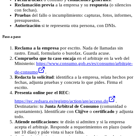
Reclamación previa
a la empresa y su
respuesta
(o silencios
con fechas).
Pruebas
del fallo o incumplimiento: capturas, fotos, informes,
presupuestos.
Autorización
si te representa otra persona, con DNIs.
Paso a paso
Reclama a la empresa
por escrito. Nada de llamadas sin
rastro. Email, formulario o burofax. Guarda acuse.
Comprueba que tu caso encaja
en el arbitraje en la web del
Ministerio:
https://www.consumo.gob.es/es/consumo/arbitraje-
de-consumo
.
Redacta la solicitud
: identifica a la empresa, relata hechos por
fechas, adjunta pruebas y concreta lo que pides. Firma el
escrito.
Presenta online por el REC
:
https://rec.redsara.es/registro/action/are/acceso.do
.
Destinatario: tu
Junta Arbitral de Consumo
(comunidad o
ayuntamiento). Identifícate con
Cl@ve
o
certificado
y adjunta
todo.
Atiende notificaciones
: te dirán si admiten y si la empresa
acepta el arbitraje. Responde a requerimientos en plazo (suele
ser 10 días) y pide vista si hace falta.