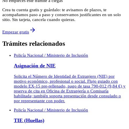
No empieces este trámite a ciegas
Crea tu cuenta gratis y guárdalo: te avisamos de plazos, te
acompañamos paso a paso y conservamos justificantes en un solo
sitio. Sin tarjeta, cancela cuando quieras.
Empezar gratis
Trámites relacionados
Policía Nacional / Ministerio de Inclusión
Asignación de NIE
Solicita el Número de Identidad de Extranjero (NIE) por
motivo económico, profesional o social. Flujo guiado con
modelo EX-15 pre-rellenado, pago de tasa 790-012 (9,84 €) y
reserva de cita en Oficina de Extranjería o Comisaría
habilitada; también soporta presentación desde consulado o
por representante con poder.
Policía Nacional / Ministerio de Inclusión
TIE (Huellas)