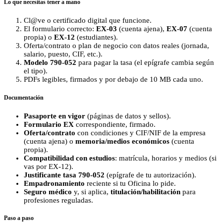
Lo que necesitas tener a mano
Cl@ve o certificado digital que funcione.
El formulario correcto:
EX-03
(cuenta ajena),
EX-07
(cuenta
propia) o
EX-12
(estudiantes).
Oferta/contrato o plan de negocio con datos reales (jornada,
salario, puesto, CIF, etc.).
Modelo 790-052
para pagar la tasa (el epígrafe cambia según
el tipo).
PDFs legibles, firmados y por debajo de 10 MB cada uno.
Documentación
Pasaporte en vigor
(páginas de datos y sellos).
Formulario EX
correspondiente, firmado.
Oferta/contrato
con condiciones y CIF/NIF de la empresa
(cuenta ajena) o
memoria/medios económicos
(cuenta
propia).
Compatibilidad con estudios
: matrícula, horarios y medios (si
vas por EX-12).
Justificante tasa 790-052
(epígrafe de tu autorización).
Empadronamiento
reciente si tu Oficina lo pide.
Seguro médico
y, si aplica,
titulación/habilitación
para
profesiones reguladas.
Paso a paso