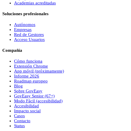
Academias acreditadas
Soluciones profesionales
Autónomos
Empresas
Red de Gestores
Acceso Usuarios
Compañía
Cómo funciona
Extensión Chrome
App móvil (próximamente)
Informe 2026
Roadmap europeo
Blog
Sobre
Gov
Easy
Gov
Easy
Senior (67+)
Modo Fácil (accesibilidad)
Accesibilidad
Impacto social
Casos
Contacto
Status