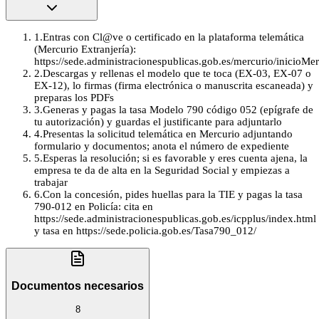
1
.
Entras con Cl@ve o certificado en la plataforma telemática
(Mercurio Extranjería):
https://sede.administracionespublicas.gob.es/mercurio/inicioMe
2
.
Descargas y rellenas el modelo que te toca (EX-03, EX-07 o
EX-12), lo firmas (firma electrónica o manuscrita escaneada) y
preparas los PDFs
3
.
Generas y pagas la tasa Modelo 790 código 052 (epígrafe de
tu autorización) y guardas el justificante para adjuntarlo
4
.
Presentas la solicitud telemática en Mercurio adjuntando
formulario y documentos; anota el número de expediente
5
.
Esperas la resolución; si es favorable y eres cuenta ajena, la
empresa te da de alta en la Seguridad Social y empiezas a
trabajar
6
.
Con la concesión, pides huellas para la TIE y pagas la tasa
790-012 en Policía: cita en
https://sede.administracionespublicas.gob.es/icpplus/index.html
y tasa en https://sede.policia.gob.es/Tasa790_012/
Documentos necesarios
8