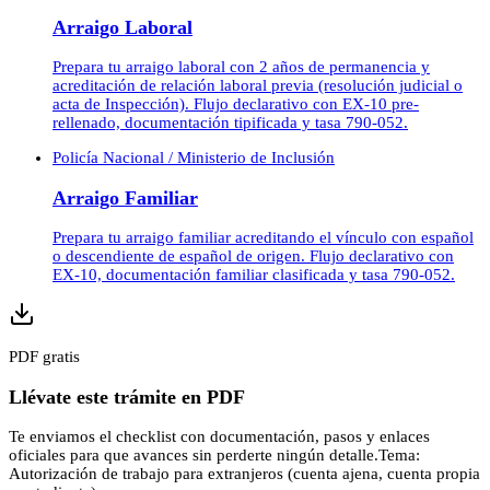
Arraigo Laboral
Prepara tu arraigo laboral con 2 años de permanencia y
acreditación de relación laboral previa (resolución judicial o
acta de Inspección). Flujo declarativo con EX-10 pre-
rellenado, documentación tipificada y tasa 790-052.
Policía Nacional / Ministerio de Inclusión
Arraigo Familiar
Prepara tu arraigo familiar acreditando el vínculo con español
o descendiente de español de origen. Flujo declarativo con
EX-10, documentación familiar clasificada y tasa 790-052.
PDF gratis
Llévate este trámite en PDF
Te enviamos el checklist con documentación, pasos y enlaces
oficiales para que avances sin perderte ningún detalle.
Tema:
Autorización de trabajo para extranjeros (cuenta ajena, cuenta propia