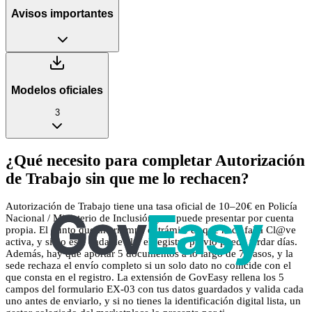
Avisos importantes
Modelos oficiales
3
¿Qué necesito para completar Autorización
de Trabajo sin que me lo rechacen?
Autorización de Trabajo tiene una tasa oficial de 10–20€ en Policía
Nacional / Ministerio de Inclusión y se puede presentar por cuenta
propia. El punto que interrumpe el trámite es que hace falta Cl@ve
activa, y si no está dada de alta el registro previo puede tardar días.
Además, hay que aportar 5 documentos a lo largo de 7 pasos, y la
sede rechaza el envío completo si un solo dato no coincide con el
que consta en el registro. La extensión de GovEasy rellena los 5
campos del formulario EX-03 con tus datos guardados y valida cada
uno antes de enviarlo, y si no tienes la identificación digital lista, un