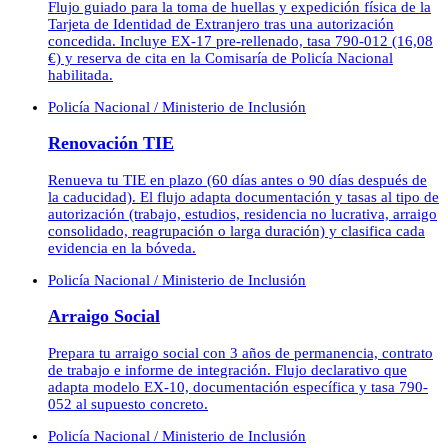
Flujo guiado para la toma de huellas y expedición física de la
Tarjeta de Identidad de Extranjero tras una autorización
concedida. Incluye EX-17 pre-rellenado, tasa 790-012 (16,08
€) y reserva de cita en la Comisaría de Policía Nacional
habilitada.
Policía Nacional / Ministerio de Inclusión
Renovación TIE
Renueva tu TIE en plazo (60 días antes o 90 días después de
la caducidad). El flujo adapta documentación y tasas al tipo de
autorización (trabajo, estudios, residencia no lucrativa, arraigo
consolidado, reagrupación o larga duración) y clasifica cada
evidencia en la bóveda.
Policía Nacional / Ministerio de Inclusión
Arraigo Social
Prepara tu arraigo social con 3 años de permanencia, contrato
de trabajo e informe de integración. Flujo declarativo que
adapta modelo EX-10, documentación específica y tasa 790-
052 al supuesto concreto.
Policía Nacional / Ministerio de Inclusión