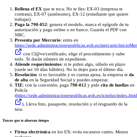
Rellena el EX
que te toca. No te líes: EX-03 (empresa te
contrata), EX-07 (autónomo), EX-12 (estudiante que quiere
trabajar).
Paga la 790-052
: genera el modelo, marca el epígrafe de tu
autorización y paga online o en banco. Guarda el PDF con
NRC.
Presenta por Mercurio
: entra en
https://sede.administracionespublicas.gob.es/mercurio/inicioMe
con Cl@ve/certificado, elige el procedimiento y sube
todo. Te darán número de expediente.
Atiende requerimientos
: si te piden algo, súbelo en plazo
(suele ser 10 días hábiles). No lo dejes para el último día.
Resolución
: si es favorable y es cuenta ajena, la empresa te
da
de alta
en la Seguridad Social y puedes empezar.
TIE
: con la concesión, paga
790-012
y pide
cita de huellas
en
Policía
(
https://sede.administracionespublicas.gob.es/icpplus/index.htm
). Lleva foto, pasaporte, resolución y el resguardo de la
tasa.
Trucos que te ahorran tiempo
Firma electrónica
en los EX: evita escaneos cutres. Menos
rechazos.