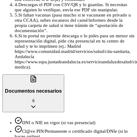
4
.
Descargas el PDF con CSV/QR y lo guardas. Si necesitas
que alguien lo verifique, envía ese PDF sin manipular.
5
.
Si faltan vacunas (pasa mucho si te vacunaste en privado u
otra CCAA), subes escaneos del carné/informes desde la
propia carpeta de salud si tiene trámite de “aportación de
documentación”.
6
.
Si tu portal no permite descarga o lo pides para un menor sin
representación digital, pide cita presencial en tu centro de
salud y te lo imprimen (ej.: Madrid
https://www.comunidad.madrid/servicios/salud/cita-sanitaria,
Andalucía
https://www.sspa.juntadeandalucia.es/servicioandaluzdesalud/ci
medica).
Documentos necesarios
6
DNI o NIE en vigor (si vas presencial)
Cl@ve PIN/Permanente o certificado digital/DNIe (si lo
haces online)