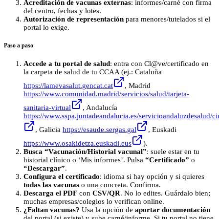
Acreditación de vacunas externas
: informes/carné con firma
del centro, fechas y lotes.
Autorización de representación
para menores/tutelados si el
portal lo exige.
Paso a paso
Accede a tu portal de salud
: entra con Cl@ve/certificado en
la carpeta de salud de tu CCAA (ej.: Cataluña
https://lamevasalut.gencat.cat
, Madrid
https://www.comunidad.madrid/servicios/salud/tarjeta-
sanitaria-virtual
, Andalucía
https://www.sspa.juntadeandalucia.es/servicioandaluzdesalud/ci
, Galicia
https://esaude.sergas.gal
, Euskadi
https://www.osakidetza.euskadi.eus
).
Busca “Vacunación/Historial vacunal”
: suele estar en tu
historial clínico o ‘Mis informes’. Pulsa
“Certificado”
o
“Descargar”
.
Configura el certificado
: idioma si hay opción y si quieres
todas las vacunas
o una concreta. Confirma.
Descarga el PDF
con
CSV/QR
. No lo edites. Guárdalo bien;
muchas empresas/colegios lo verifican online.
¿Faltan vacunas?
Usa la opción de
aportar documentación
del portal (si existe) y sube carné/informe. Si tu portal no tiene