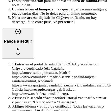
Ir sin identificación
para menores: sin
libro de familia/tutela
no te lo dan.
Confiarte con el tiempo
: si hay que cargar vacunas antiguas,
puede tardar días. No lo dejes para el último momento.
No tener acceso digital
: sin Cl@ve/certificado, no hay
descarga. Si te corre prisa, ve
presencial
.
Pasos a seguir
6
1
.
Entras en el portal de salud de tu CCAA y accedes con
Cl@ve o certificado (ej.: Cataluña
https://lamevasalut.gencat.cat, Madrid
https://www.comunidad.madrid/servicios/salud/tarjeta-
sanitaria-virtual, Andalucía
https://www.sspa.juntadeandalucia.es/servicioandaluzdesalud/ci
Galicia https://esaude.sergas.gal, Euskadi
https://www.osakidetza.euskadi.eus).
2
.
Buscas la sección “Vacunación/Historial vacunal” o similar
y pinchas en “Certificado” o “Descargar”.
3
.
Eliges idioma y el tipo de certificado (todas las vacunas o
una concreta, si te deja) y confirmas.