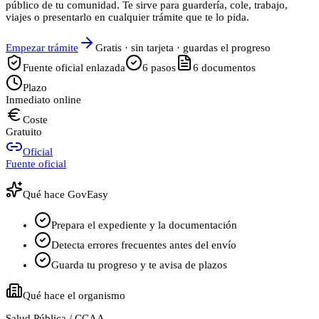
público de tu comunidad. Te sirve para guardería, cole, trabajo,
viajes o presentarlo en cualquier trámite que te lo pida.
Empezar trámite
Gratis · sin tarjeta · guardas el progreso
Fuente oficial enlazada
6
pasos
6
documentos
Plazo
Inmediato online
Coste
Gratuito
Oficial
Fuente oficial
Qué hace GovEasy
Prepara el expediente y la documentación
Detecta errores frecuentes antes del envío
Guarda tu progreso y te avisa de plazos
Qué hace el organismo
Salud Pública / CCAA