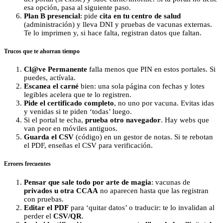
esa opción, pasa al siguiente paso.
Plan B presencial
: pide
cita en tu centro de salud
(administración) y lleva DNI y pruebas de vacunas externas.
Te lo imprimen y, si hace falta, registran datos que faltan.
Trucos que te ahorran tiempo
Cl@ve Permanente
falla menos que PIN en estos portales. Si
puedes, actívala.
Escanea el carné
bien: una sola página con fechas y lotes
legibles acelera que te lo registren.
Pide el certificado completo
, no uno por vacuna. Evitas idas
y venidas si te piden ‘todas’ luego.
Si el portal te echa,
prueba otro navegador
. Hay webs que
van peor en móviles antiguos.
Guarda el CSV
(código) en un gestor de notas. Si te rebotan
el PDF, enseñas el CSV para verificación.
Errores frecuentes
Pensar que sale todo por arte de magia
: vacunas de
privados u otra CCAA
no aparecen hasta que las registran
con pruebas.
Editar el PDF
para ‘quitar datos’ o traducir: te lo invalidan al
perder el
CSV/QR
.