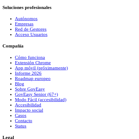
Soluciones profesionales
Autónomos
Empresas
Red de Gestores
Acceso Usuarios
Compañía
Cómo funciona
Extensión Chrome
App móvil (próximamente)
Informe 2026
Roadmap europeo
Blog
Sobre
Gov
Easy
Gov
Easy
Senior (67+)
Modo Fácil (accesibilidad)
Accesibilidad
Impacto social
Casos
Contacto
Status
Legal