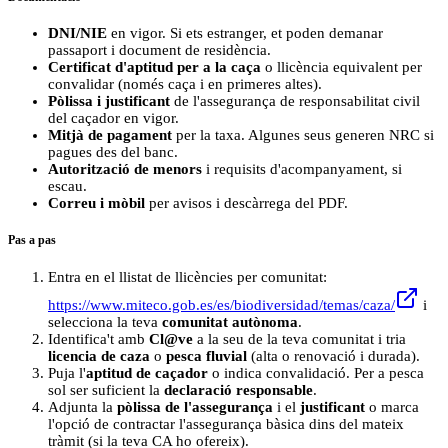
DNI/NIE
en vigor. Si ets estranger, et poden demanar
passaport i document de residència.
Certificat d'aptitud per a la caça
o llicència equivalent per
convalidar (només caça i en primeres altes).
Pòlissa i justificant
de l'assegurança de responsabilitat civil
del caçador en vigor.
Mitjà de pagament
per la taxa. Algunes seus generen NRC si
pagues des del banc.
Autorització de menors
i requisits d'acompanyament, si
escau.
Correu i mòbil
per avisos i descàrrega del PDF.
Pas a pas
Entra en el llistat de llicències per comunitat:
https://www.miteco.gob.es/es/biodiversidad/temas/caza/
i
selecciona la teva
comunitat autònoma
.
Identifica't amb
Cl@ve
a la seu de la teva comunitat i tria
licencia de caza
o
pesca fluvial
(alta o renovació i durada).
Puja l'
aptitud de caçador
o indica convalidació. Per a pesca
sol ser suficient la
declaració responsable
.
Adjunta la
pòlissa de l'assegurança
i el
justificant
o marca
l'opció de contractar l'assegurança bàsica dins del mateix
tràmit (si la teva CA ho ofereix).