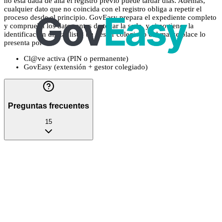
no está dada de alta el registro previo puede tardar días. Además,
cualquier dato que no coincida con el registro obliga a repetir el
proceso desde el principio. GovEasy prepara el expediente completo
y comprueba los datos antes de tocar la sede, y si no tienes la
identificación digital lista, un gestor colegiado del marketplace lo
presenta por ti.
Cl@ve activa (PIN o permanente)
GovEasy (extensión + gestor colegiado)
Preguntas frecuentes
15