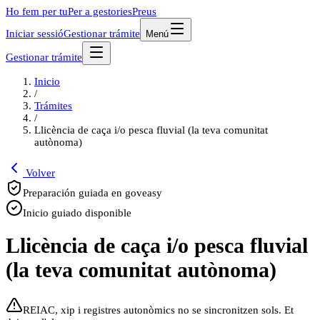
Ho fem per tu
Per a gestories
Preus
Iniciar sessió
Gestionar trámite
Menú
Gestionar trámite
Inicio
/
Trámites
/
Llicència de caça i/o pesca fluvial (la teva comunitat
autònoma)
Volver
Preparación guiada en goveasy
Inicio guiado disponible
Llicència de caça i/o pesca fluvial
(la teva comunitat autònoma)
REIAC, xip i registres autonòmics no se sincronitzen sols. Et