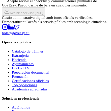
Acepto recibir el checklist y comunicaciones puntuales de
GovEasy. Puedo darme de baja en cualquier momento.
Recibir checklist (PDF)
Gestió administrativa digital amb fonts oficials verificades.
Democratitzant l'accés als serveis públics amb tecnologia ciutadana.
hola@goveasy.eu
Operativa pública
Catálogo de trámites
Extranjería
Hacienda
Ayuntamiento
DGT e ITV
Preparación documental
Formación
Certificaciones oficiales
Top oposiciones
Academias acreditadas
Solucions professionals
Autónomos