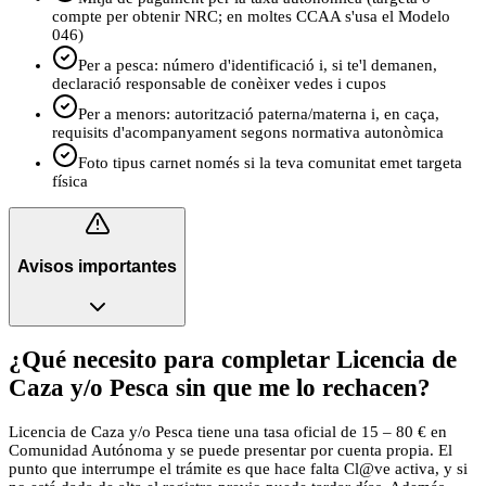
compte per obtenir NRC; en moltes CCAA s'usa el Modelo
046)
Per a pesca: número d'identificació i, si te'l demanen,
declaració responsable de conèixer vedes i cupos
Per a menors: autorització paterna/materna i, en caça,
requisits d'acompanyament segons normativa autonòmica
Foto tipus carnet només si la teva comunitat emet targeta
física
Avisos importantes
¿Qué necesito para completar Licencia de
Caza y/o Pesca sin que me lo rechacen?
Licencia de Caza y/o Pesca tiene una tasa oficial de 15 – 80 € en
Comunidad Autónoma y se puede presentar por cuenta propia. El
punto que interrumpe el trámite es que hace falta Cl@ve activa, y si