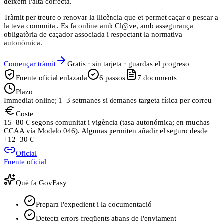
deixem l'alta correcta.
Tràmit per treure o renovar la llicència que et permet caçar o pescar a
la teva comunitat. Es fa online amb Cl@ve, amb assegurança
obligatòria de caçador associada i respectant la normativa
autonòmica.
Començar tràmit
Gratis · sin tarjeta · guardas el progreso
Fuente oficial enlazada
6
passos
7
documents
Plazo
Immediat online; 1–3 setmanes si demanes targeta física per correu
Coste
15–80 € segons comunitat i vigència (tasa autonómica; en muchas
CCAA vía Modelo 046). Algunas permiten añadir el seguro desde
+12–30 €
Oficial
Fuente oficial
Què fa GovEasy
Prepara l'expedient i la documentació
Detecta errors freqüents abans de l'enviament