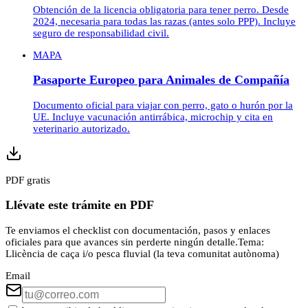
Obtención de la licencia obligatoria para tener perro. Desde
2024, necesaria para todas las razas (antes solo PPP). Incluye
seguro de responsabilidad civil.
MAPA
Pasaporte Europeo para Animales de Compañía
Documento oficial para viajar con perro, gato o hurón por la
UE. Incluye vacunación antirrábica, microchip y cita en
veterinario autorizado.
PDF gratis
Llévate este trámite en PDF
Te enviamos el checklist con documentación, pasos y enlaces
oficiales para que avances sin perderte ningún detalle.
Tema:
Llicència de caça i/o pesca fluvial (la teva comunitat autònoma)
Email