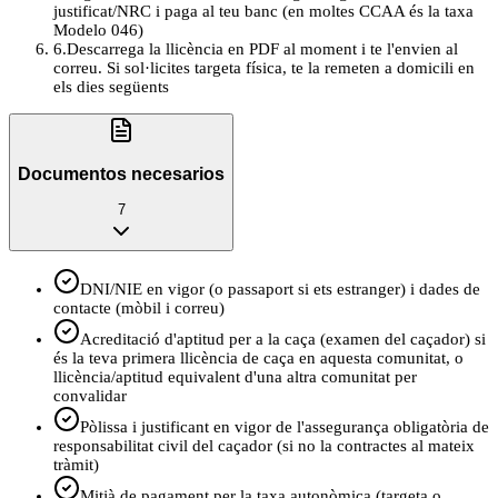
justificat/NRC i paga al teu banc (en moltes CCAA és la taxa
Modelo 046)
6
.
Descarrega la llicència en PDF al moment i te l'envien al
correu. Si sol·licites targeta física, te la remeten a domicili en
els dies següents
Documentos necesarios
7
DNI/NIE en vigor (o passaport si ets estranger) i dades de
contacte (mòbil i correu)
Acreditació d'aptitud per a la caça (examen del caçador) si
és la teva primera llicència de caça en aquesta comunitat, o
llicència/aptitud equivalent d'una altra comunitat per
convalidar
Pòlissa i justificant en vigor de l'assegurança obligatòria de
responsabilitat civil del caçador (si no la contractes al mateix
tràmit)
Mitjà de pagament per la taxa autonòmica (targeta o