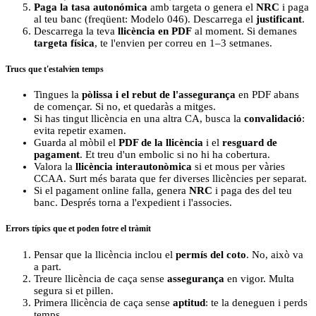
Paga la tasa autonómica
amb targeta o genera el
NRC
i paga
al teu banc (freqüent: Modelo 046). Descarrega el
justificant
.
Descarrega la teva
llicència en PDF
al moment. Si demanes
targeta física
, te l'envien per correu en 1–3 setmanes.
Trucs que t'estalvien temps
Tingues la
pòlissa i el rebut de l'assegurança
en PDF abans
de començar. Si no, et quedaràs a mitges.
Si has tingut llicència en una altra CA, busca la
convalidació
:
evita repetir examen.
Guarda al mòbil el
PDF de la llicència
i el
resguard de
pagament
. Et treu d'un embolic si no hi ha cobertura.
Valora la
llicència interautonòmica
si et mous per vàries
CCAA. Surt més barata que fer diverses llicències per separat.
Si el pagament online falla, genera
NRC
i paga des del teu
banc. Després torna a l'expedient i l'associes.
Errors típics que et poden fotre el tràmit
Pensar que la llicència inclou el
permís del coto
. No, això va
a part.
Treure llicència de caça sense
assegurança
en vigor. Multa
segura si et pillen.
Primera llicència de caça sense
aptitud
: te la deneguen i perds
temps.