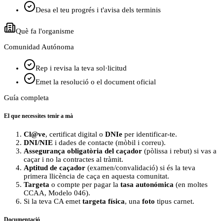
Desa el teu progrés i t'avisa dels terminis
Què fa l'organisme
Comunidad Autónoma
Rep i revisa la teva sol·licitud
Emet la resolució o el document oficial
Guía completa
El que necessites tenir a mà
Cl@ve
, certificat digital o
DNIe
per identificar-te.
DNI/NIE
i dades de contacte (mòbil i correu).
Assegurança obligatòria del caçador
(pòlissa i rebut) si vas a
caçar i no la contractes al tràmit.
Aptitud de caçador
(examen/convalidació) si és la teva
primera llicència de caça en aquesta comunitat.
Targeta
o compte per pagar la
tasa autonómica
(en moltes
CCAA, Modelo 046).
Si la teva CA emet
targeta física
, una
foto
tipus carnet.
Documentació