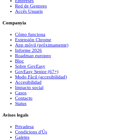
Empreses
Red de Gestores
Accés Usuaris
Companyia
Cómo funciona
Extensión Chrome
App móvil (próximamente)
Informe 2026
Roadmap europeo
Bloc
Sobre
Gov
Easy
Gov
Easy
Senior (67+)
Modo Fácil (accesibilidad)
Accesibilidad
Impacto social
Casos
Contacto
Status
Avisos legals
Privadesa
Condicions d'Ús
Galetes