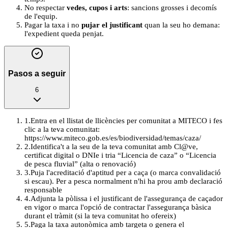
No respectar
vedes, cupos i arts
: sancions grosses i decomís
de l'equip.
Pagar la taxa i no
pujar el justificant
quan la seu ho demana:
l'expedient queda penjat.
Pasos a seguir
6
1
.
Entra en el llistat de llicències per comunitat a MITECO i fes
clic a la teva comunitat:
https://www.miteco.gob.es/es/biodiversidad/temas/caza/
2
.
Identifica't a la seu de la teva comunitat amb Cl@ve,
certificat digital o DNIe i tria “Licencia de caza” o “Licencia
de pesca fluvial” (alta o renovació)
3
.
Puja l'acreditació d'aptitud per a caça (o marca convalidació
si escau). Per a pesca normalment n'hi ha prou amb declaració
responsable
4
.
Adjunta la pòlissa i el justificant de l'assegurança de caçador
en vigor o marca l'opció de contractar l'assegurança bàsica
durant el tràmit (si la teva comunitat ho ofereix)
5
.
Paga la taxa autonòmica amb targeta o genera el