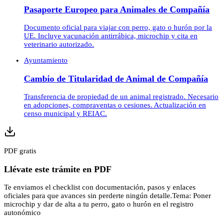
Pasaporte Europeo para Animales de Compañía
Documento oficial para viajar con perro, gato o hurón por la
UE. Incluye vacunación antirrábica, microchip y cita en
veterinario autorizado.
Ayuntamiento
Cambio de Titularidad de Animal de Compañía
Transferencia de propiedad de un animal registrado. Necesario
en adopciones, compraventas o cesiones. Actualización en
censo municipal y REIAC.
PDF gratis
Llévate este trámite en PDF
Te enviamos el checklist con documentación, pasos y enlaces
oficiales para que avances sin perderte ningún detalle.
Tema:
Poner
microchip y dar de alta a tu perro, gato o hurón en el registro
autonómico