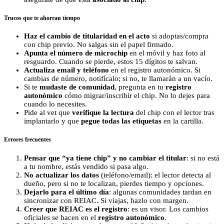
Trucos que te ahorran tiempo
Haz el cambio de titularidad en el acto
si adoptas/compra
con chip previo. No salgas sin el papel firmado.
Apunta el número de microchip
en el móvil y haz foto al
resguardo. Cuando se pierde, estos 15 dígitos te salvan.
Actualiza email y teléfono
en el registro autonómico. Si
cambias de número, notifícalo; si no, te llamarán a un vacío.
Si te
mudaste de comunidad
, pregunta en tu
registro
autonómico
cómo migrar/inscribir el chip. No lo dejes para
cuando lo necesites.
Pide al vet que
verifique la lectura
del chip con el lector tras
implantarlo y que
pegue todas las etiquetas
en la cartilla.
Errores frecuentes
Pensar que “ya tiene chip” y no cambiar el titular
: si no está
a tu nombre, estás vendido si pasa algo.
No actualizar los datos
(teléfono/email): el lector detecta al
dueño, pero si no te localizan, pierdes tiempo y opciones.
Dejarlo para el último día
: algunas comunidades tardan en
sincronizar con REIAC. Si viajas, hazlo con margen.
Creer que REIAC es el registro
: es un visor. Los cambios
oficiales se hacen en el
registro autonómico
.