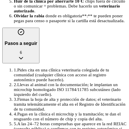
Huir de la clínica por ahorrarte 10 €
: chips fuera de circuito
o sin comunicar = problemas. Debe hacerlo un
veterinario
autorizado
.
Olvidar la rabia
donde es obligatoria**:** te pueden poner
pegas para censo o pasaporte si la cartilla está desactualizada.
Pasos a seguir
6
1
.
Pides cita en una clínica veterinaria colegiada de tu
comunidad (cualquier clínica con acceso al registro
autonómico puede hacerlo).
2
.
Llevas al animal con la documentación; le implantan un
microchip homologado ISO 11784/11785 subcutáneo (lado
izquierdo del cuello).
3
.
Firmas la hoja de alta y protección de datos; el veterinario
tramita telemáticamente el alta en el Registro de Identificación
de tu comunidad.
4
.
Pagas en la clínica el microchip y la tramitación; te dan el
resguardo con el número de chip y copia del alta.
5
.
A las 24–72 horas compruebas que aparece en la red REIAC
(consulta pública) o confirmas con tu registro autonómico si