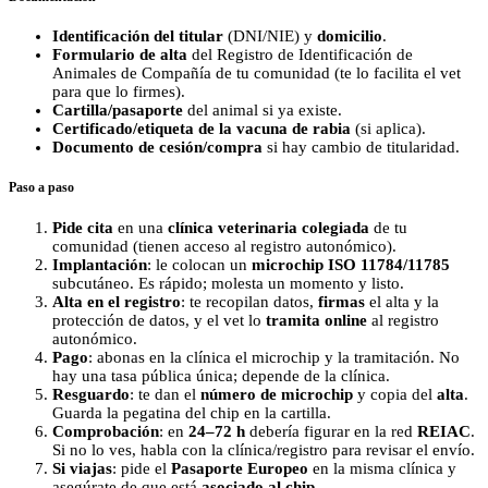
Identificación del titular
(DNI/NIE) y
domicilio
.
Formulario de alta
del Registro de Identificación de
Animales de Compañía de tu comunidad (te lo facilita el vet
para que lo firmes).
Cartilla/pasaporte
del animal si ya existe.
Certificado/etiqueta de la vacuna de rabia
(si aplica).
Documento de cesión/compra
si hay cambio de titularidad.
Paso a paso
Pide cita
en una
clínica veterinaria colegiada
de tu
comunidad (tienen acceso al registro autonómico).
Implantación
: le colocan un
microchip ISO 11784/11785
subcutáneo. Es rápido; molesta un momento y listo.
Alta en el registro
: te recopilan datos,
firmas
el alta y la
protección de datos, y el vet lo
tramita online
al registro
autonómico.
Pago
: abonas en la clínica el microchip y la tramitación. No
hay una tasa pública única; depende de la clínica.
Resguardo
: te dan el
número de microchip
y copia del
alta
.
Guarda la pegatina del chip en la cartilla.
Comprobación
: en
24–72 h
debería figurar en la red
REIAC
.
Si no lo ves, habla con la clínica/registro para revisar el envío.
Si viajas
: pide el
Pasaporte Europeo
en la misma clínica y
asegúrate de que está
asociado al chip
.