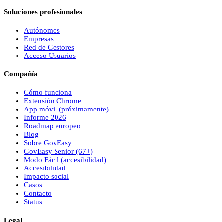
Soluciones profesionales
Autónomos
Empresas
Red de Gestores
Acceso Usuarios
Compañía
Cómo funciona
Extensión Chrome
App móvil (próximamente)
Informe 2026
Roadmap europeo
Blog
Sobre
Gov
Easy
Gov
Easy
Senior (67+)
Modo Fácil (accesibilidad)
Accesibilidad
Impacto social
Casos
Contacto
Status
Legal