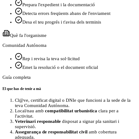
Prepara l'expedient i la documentació
Detecta errors freqüents abans de l'enviament
Desa el teu progrés i t'avisa dels terminis
Què fa l'organisme
Comunidad Autónoma
Rep i revisa la teva sol·licitud
Emet la resolució o el document oficial
Guía completa
El que has de tenir a mà
Cl@ve, certificat digital o DNIe que funcioni a la sede de la
teva Comunidad Autónoma.
Local/nau amb
compatibilitat urbanística
clara per a
l'activitat.
Veterinari responsable
disposat a signar pla sanitari i
supervisió.
Assegurança de responsabilitat civil
amb cobertura
adequada.