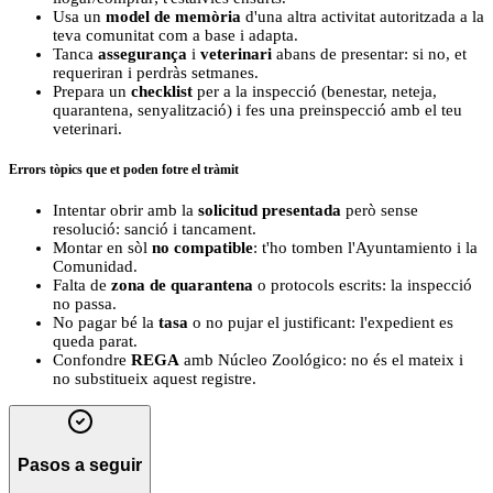
Usa un
model de memòria
d'una altra activitat autoritzada a la
teva comunitat com a base i adapta.
Tanca
assegurança
i
veterinari
abans de presentar: si no, et
requeriran i perdràs setmanes.
Prepara un
checklist
per a la inspecció (benestar, neteja,
quarantena, senyalització) i fes una preinspecció amb el teu
veterinari.
Errors tòpics que et poden fotre el tràmit
Intentar obrir amb la
solicitud presentada
però sense
resolució: sanció i tancament.
Montar en sòl
no compatible
: t'ho tomben l'Ayuntamiento i la
Comunidad.
Falta de
zona de quarantena
o protocols escrits: la inspecció
no passa.
No pagar bé la
tasa
o no pujar el justificant: l'expedient es
queda parat.
Confondre
REGA
amb Núcleo Zoológico: no és el mateix i
no substitueix aquest registre.
Pasos a seguir