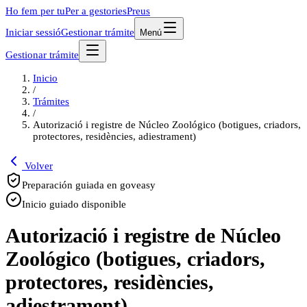
Ho fem per tu
Per a gestories
Preus
Iniciar sessió
Gestionar trámite
Menú
Gestionar trámite
Inicio
/
Trámites
/
Autorizació i registre de Núcleo Zoológico (botigues, criadors,
protectores, residències, adiestrament)
Volver
Preparación guiada en goveasy
Inicio guiado disponible
Autorizació i registre de Núcleo
Zoológico (botigues, criadors,
protectores, residències,
adiestrament)