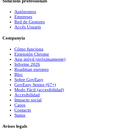
Solucions professionals
Autónomos
Empreses
Red de Gestores
Accés Usuaris
Companyia
Cómo funciona
Extensión Chrome
App móvil (próximamente)
Informe 2026
Roadmap europeo
Bloc
Sobre
Gov
Easy
Gov
Easy
Senior (67+)
Modo Fácil (accesibilidad)
Accesibilidad
Impacto social
Casos
Contacto
Status
Avisos legals