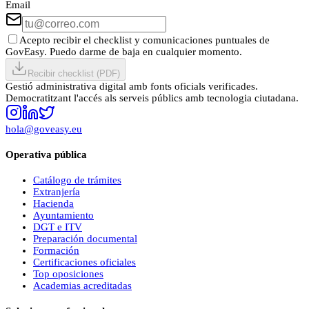
Email
Acepto recibir el checklist y comunicaciones puntuales de
GovEasy. Puedo darme de baja en cualquier momento.
Recibir checklist (PDF)
Gestió administrativa digital amb fonts oficials verificades.
Democratitzant l'accés als serveis públics amb tecnologia ciutadana.
hola@goveasy.eu
Operativa pública
Catálogo de trámites
Extranjería
Hacienda
Ayuntamiento
DGT e ITV
Preparación documental
Formación
Certificaciones oficiales
Top oposiciones
Academias acreditadas