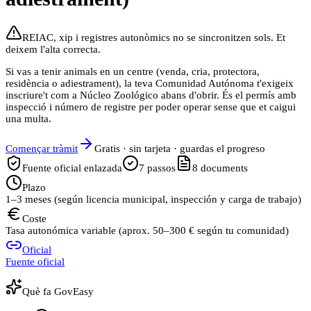
REIAC, xip i registres autonòmics no se sincronitzen sols. Et
deixem l'alta correcta.
Si vas a tenir animals en un centre (venda, cria, protectora,
residència o adiestrament), la teva Comunidad Autónoma t'exigeix
inscriure't com a Núcleo Zoológico abans d'obrir. És el permís amb
inspecció i número de registre per poder operar sense que et caigui
una multa.
Començar tràmit
Gratis · sin tarjeta · guardas el progreso
Fuente oficial enlazada
7
passos
8
documents
Plazo
1–3 meses (según licencia municipal, inspección y carga de trabajo)
Coste
Tasa autonómica variable (aprox. 50–300 € según tu comunidad)
Oficial
Fuente oficial
Què fa GovEasy