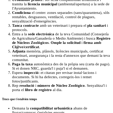
tramita la
licencia municipal
(ambiental/apertura) a la sede de
l'Ayuntamiento.
Condiciona
el centre: zones separades (sans/quarantena), sòls
rentables, desguassos, ventilació, control de plagues,
senyalització d'emergències.
Tanca contracte
amb un veterinari i prepara el
pla sanitari
i
protocols.
Entra a la
sede electrónica
de la teva Comunidad (Consejería
de Agricultura/Ganadería o Medio Ambiente) i busca
Registro
de Núcleos Zoológicos
.
Omple la solicitud
i
firma amb
Cl@ve/certificat
.
Adjunta
memòria, plànols, licències municipals, certificat
veterinari, assegurança i la resta d'annexos que demani la teva
comunitat.
Paga la taxa
autonòmica des de la pròpia seu (carta de pago).
Si et donen NRC, guarda'l i puja'l si el demanen.
Espera
inspecció
: et citaran per revisar instal·lacions i
documents. Si hi ha defectes, corregeix-los i remet
fotos/justificants.
Rep
resolució
i
número de Núcleo Zoológico
. Senyalitza'l i
porta el
libro de registro
al dia.
Trucs que t'estalvien temps
Demana la
compatibilitat urbanística
abans de
llogar/comprar; t'estalvies ensurts.