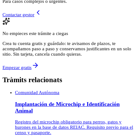
Para casos complejos o urgentes.
Contactar gestor
No empieces este trámite a ciegas
Crea tu cuenta gratis y guárdalo: te avisamos de plazos, te
acompañamos paso a paso y conservamos justificantes en un solo
sitio. Sin tarjeta, cancela cuando quieras.
Empezar gratis
Tràmits relacionats
Comunidad Autónoma
Implantación de Microchip e Identificación
Animal
Registro del microchip obligatorio para perros, gatos y
hurones en la base de datos REIAC. Requisito previo para el
censo y pasaporte.