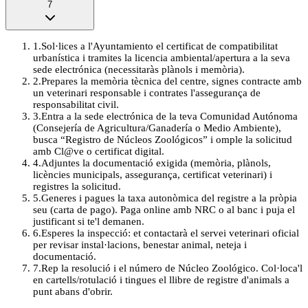
7
1
.
Sol·lices a l'Ayuntamiento el certificat de compatibilitat
urbanística i tramites la licencia ambiental/apertura a la seva
sede electrónica (necessitaràs plànols i memòria).
2
.
Prepares la memòria tècnica del centre, signes contracte amb
un veterinari responsable i contrates l'assegurança de
responsabilitat civil.
3
.
Entra a la sede electrónica de la teva Comunidad Autónoma
(Consejería de Agricultura/Ganadería o Medio Ambiente),
busca “Registro de Núcleos Zoológicos” i omple la solicitud
amb Cl@ve o certificat digital.
4
.
Adjuntes la documentació exigida (memòria, plànols,
licències municipals, assegurança, certificat veterinari) i
registres la solicitud.
5
.
Generes i pagues la taxa autonòmica del registre a la pròpia
seu (carta de pago). Paga online amb NRC o al banc i puja el
justificant si te'l demanen.
6
.
Esperes la inspecció: et contactarà el servei veterinari oficial
per revisar instal·lacions, benestar animal, neteja i
documentació.
7
.
Rep la resolució i el número de Núcleo Zoológico. Col·loca'l
en cartells/rotulació i tingues el llibre de registre d'animals a
punt abans d'obrir.