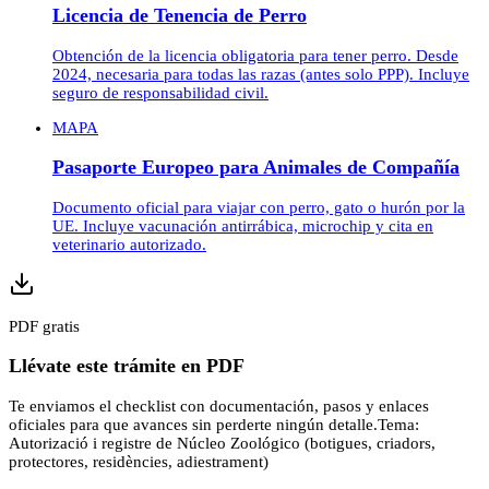
Licencia de Tenencia de Perro
Obtención de la licencia obligatoria para tener perro. Desde
2024, necesaria para todas las razas (antes solo PPP). Incluye
seguro de responsabilidad civil.
MAPA
Pasaporte Europeo para Animales de Compañía
Documento oficial para viajar con perro, gato o hurón por la
UE. Incluye vacunación antirrábica, microchip y cita en
veterinario autorizado.
PDF gratis
Llévate este trámite en PDF
Te enviamos el checklist con documentación, pasos y enlaces
oficiales para que avances sin perderte ningún detalle.
Tema:
Autorizació i registre de Núcleo Zoológico (botigues, criadors,
protectores, residències, adiestrament)