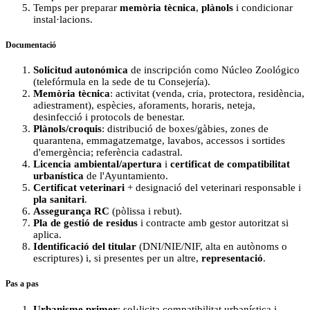
Temps per preparar
memòria tècnica
,
plànols
i condicionar
instal·lacions.
Documentació
Solicitud autonómica
de inscripción como Núcleo Zoológico
(telefórmula en la sede de tu Consejería).
Memòria tècnica
: activitat (venda, cria, protectora, residència,
adiestrament), espècies, aforaments, horaris, neteja,
desinfecció i protocols de benestar.
Plànols/croquis
: distribució de boxes/gàbies, zones de
quarantena, emmagatzematge, lavabos, accessos i sortides
d'emergència; referència cadastral.
Licencia ambiental/apertura
i
certificat de compatibilitat
urbanística
de l'Ayuntamiento.
Certificat veterinari
+ designació del veterinari responsable i
pla sanitari
.
Assegurança RC
(pòlissa i rebut).
Pla de gestió de residus
i contracte amb gestor autoritzat si
aplica.
Identificació del titular
(DNI/NIE/NIF, alta en autònoms o
escriptures) i, si presentes per un altre,
representació
.
Pas a pas
Urbanisme primer
: sol·licita compatibilitat urbanística i