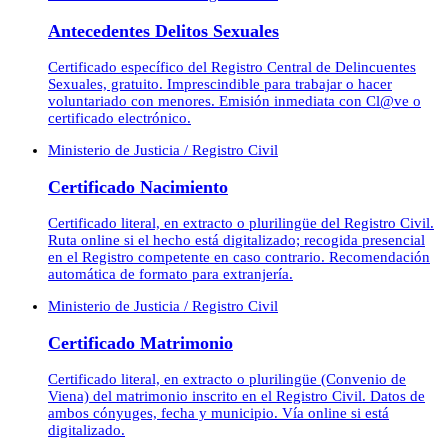
Antecedentes Delitos Sexuales
Certificado específico del Registro Central de Delincuentes
Sexuales, gratuito. Imprescindible para trabajar o hacer
voluntariado con menores. Emisión inmediata con Cl@ve o
certificado electrónico.
Ministerio de Justicia / Registro Civil
Certificado Nacimiento
Certificado literal, en extracto o plurilingüe del Registro Civil.
Ruta online si el hecho está digitalizado; recogida presencial
en el Registro competente en caso contrario. Recomendación
automática de formato para extranjería.
Ministerio de Justicia / Registro Civil
Certificado Matrimonio
Certificado literal, en extracto o plurilingüe (Convenio de
Viena) del matrimonio inscrito en el Registro Civil. Datos de
ambos cónyuges, fecha y municipio. Vía online si está
digitalizado.