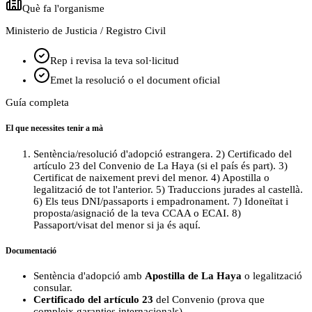
Què fa l'organisme
Ministerio de Justicia / Registro Civil
Rep i revisa la teva sol·licitud
Emet la resolució o el document oficial
Guía completa
El que necessites tenir a mà
Sentència/resolució d'adopció estrangera. 2) Certificado del
artículo 23 del Convenio de La Haya (si el país és part). 3)
Certificat de naixement previ del menor. 4) Apostilla o
legalització de tot l'anterior. 5) Traduccions jurades al castellà.
6) Els teus DNI/passaports i empadronament. 7) Idoneïtat i
proposta/asignació de la teva CCAA o ECAI. 8)
Passaport/visat del menor si ja és aquí.
Documentació
Sentència d'adopció amb
Apostilla de La Haya
o legalització
consular.
Certificado del artículo 23
del Convenio (prova que
compleix garanties internacionals).