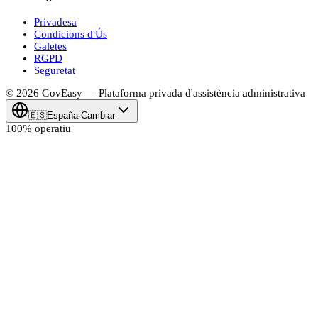
Privadesa
Condicions d'Ús
Galetes
RGPD
Seguretat
© 2026
Gov
Easy
— Plataforma privada d'assistència administrativa
🇪🇸
España
·
Cambiar
100% operatiu