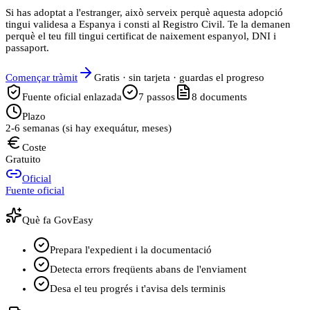
Si has adoptat a l'estranger, això serveix perquè aquesta adopció
tingui validesa a Espanya i consti al Registro Civil. Te la demanen
perquè el teu fill tingui certificat de naixement espanyol, DNI i
passaport.
Començar tràmit
Gratis · sin tarjeta · guardas el progreso
Fuente oficial enlazada
7
passos
8
documents
Plazo
2-6 semanas (si hay exequátur, meses)
Coste
Gratuito
Oficial
Fuente oficial
Què fa GovEasy
Prepara l'expedient i la documentació
Detecta errors freqüents abans de l'enviament
Desa el teu progrés i t'avisa dels terminis