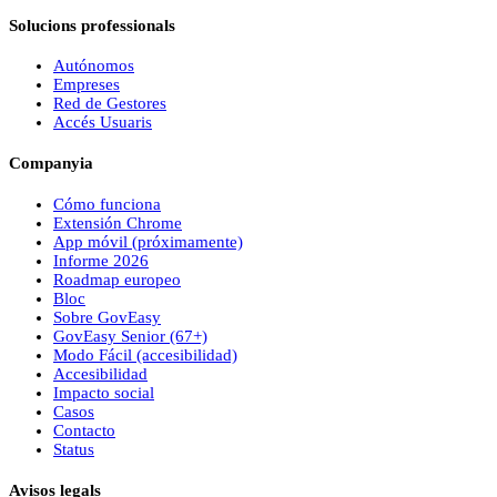
Solucions professionals
Autónomos
Empreses
Red de Gestores
Accés Usuaris
Companyia
Cómo funciona
Extensión Chrome
App móvil (próximamente)
Informe 2026
Roadmap europeo
Bloc
Sobre
Gov
Easy
Gov
Easy
Senior (67+)
Modo Fácil (accesibilidad)
Accesibilidad
Impacto social
Casos
Contacto
Status
Avisos legals