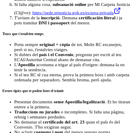
Si falta alguna cosa,
subsanació online
per Mi Carpeta Justicia
(Cl@ve):
https://sede.mjusticia.gob.es/es/area-privada
T'avisen de la
inscripció
. Demana
certificación literal
i ja
pots tramitar
DNI i passaport
del menor.
Trucs que t'estalvien temps
Porta sempre
original + còpia
de tot. Molts RC escanejen,
però si no, t'estalvies viatges.
Si dubtes del
país i el Convenio
, pregunta per escrit al teu
ECAI/Autoritat Central abans de demanar cita.
L'
Apostilla
acostuma a trigar al país d'origen: demana-la en
tenir la sentència.
Si el teu RC té cua eterna, prova la primera hora i amb carpeta
ordenada per separadors. Sembla broma, però ajuda.
Errors típics que et poden fotre el tràmit
Presentar documents
sense Apostilla/legalització
. Et ho tiraran
enrere a la primera.
Traduccions no jurades
o incompletes. Si falta una pàgina,
rebuig i setmanes perdudes.
No demanar el
certificado del art. 23
quan el país és del
Convenio. T'ho exigiran segur.
No aclarir
cognoms i nom
del menor segons norma