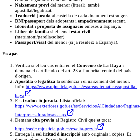
Naixement previ
del menor (literal), també
apostillat/legalitzat.
Traducció jurada
al castellà de cada document estranger.
DNI/passaport
dels adoptants i
empadronament
recent.
Idoneïtat
i
proposta de assignació
emeses a Espanya.
Llibre de família
si el tens i
estat civil
(matrimoni/parella/solter).
Passaport/visat
del menor (si ja resideix a Espanya).
Pas a pas
Verifica si el teu cas entra en el
Convenio de La Haya
i
demana el certificado del art. 23 a l'autoritat central del país
d'origen.
Apostilla o legalitza
la sentència i el naixement del menor.
Info:
https://www.mjusticia.gob.es/es/areas-tematicas/apostilla-
haya
Fes
traducció jurada
. Llista oficial:
https://www.exteriores.gob.es/es/ServiciosAlCiudadano/Paginas
Interpretes-Juradosas.aspx
Demana
cita previa
al Registro Civil que et toca:
https://sede.mjusticia.gob.es/es/cita-previa
Entrega la
sol·licitud d'inscripció
amb originals i còpies. Et
donen número d'expedient.