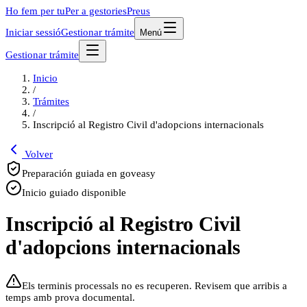
Ho fem per tu
Per a gestories
Preus
Iniciar sessió
Gestionar trámite
Menú
Gestionar trámite
Inicio
/
Trámites
/
Inscripció al Registro Civil d'adopcions internacionals
Volver
Preparación guiada en goveasy
Inicio guiado disponible
Inscripció al Registro Civil
d'adopcions internacionals
Els terminis processals no es recuperen. Revisem que arribis a
temps amb prova documental.