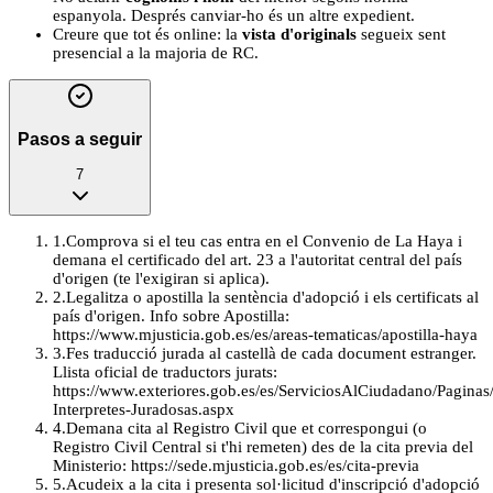
espanyola. Després canviar-ho és un altre expedient.
Creure que tot és online: la
vista d'originals
segueix sent
presencial a la majoria de RC.
Pasos a seguir
7
1
.
Comprova si el teu cas entra en el Convenio de La Haya i
demana el certificado del art. 23 a l'autoritat central del país
d'origen (te l'exigiran si aplica).
2
.
Legalitza o apostilla la sentència d'adopció i els certificats al
país d'origen. Info sobre Apostilla:
https://www.mjusticia.gob.es/es/areas-tematicas/apostilla-haya
3
.
Fes traducció jurada al castellà de cada document estranger.
Llista oficial de traductors jurats:
https://www.exteriores.gob.es/es/ServiciosAlCiudadano/Paginas
Interpretes-Juradosas.aspx
4
.
Demana cita al Registro Civil que et correspongui (o
Registro Civil Central si t'hi remeten) des de la cita previa del
Ministerio: https://sede.mjusticia.gob.es/es/cita-previa
5
.
Acudeix a la cita i presenta sol·licitud d'inscripció d'adopció