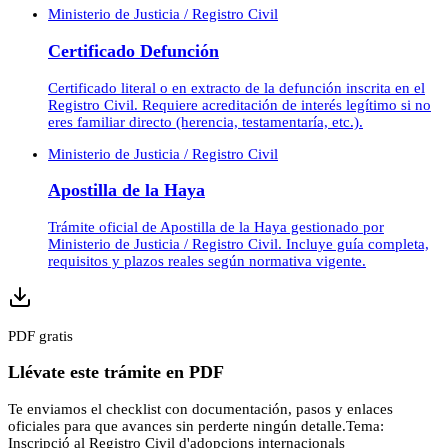
Ministerio de Justicia / Registro Civil
Certificado Defunción
Certificado literal o en extracto de la defunción inscrita en el
Registro Civil. Requiere acreditación de interés legítimo si no
eres familiar directo (herencia, testamentaría, etc.).
Ministerio de Justicia / Registro Civil
Apostilla de la Haya
Trámite oficial de Apostilla de la Haya gestionado por
Ministerio de Justicia / Registro Civil. Incluye guía completa,
requisitos y plazos reales según normativa vigente.
PDF gratis
Llévate este trámite en PDF
Te enviamos el checklist con documentación, pasos y enlaces
oficiales para que avances sin perderte ningún detalle.
Tema:
Inscripció al Registro Civil d'adopcions internacionals