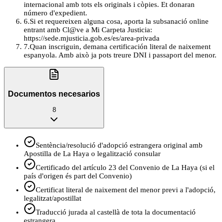
internacional amb tots els originals i còpies. Et donaran
número d'expedient.
6
.
Si et requereixen alguna cosa, aporta la subsanació online
entrant amb Cl@ve a Mi Carpeta Justicia:
https://sede.mjusticia.gob.es/es/area-privada
7
.
Quan inscriguin, demana certificación literal de naixement
espanyola. Amb això ja pots treure DNI i passaport del menor.
Documentos necesarios
8
Sentència/resolució d'adopció estrangera original amb
Apostilla de La Haya o legalització consular
Certificado del artículo 23 del Convenio de La Haya (si el
país d'origen és part del Convenio)
Certificat literal de naixement del menor previ a l'adopció,
legalitzat/apostillat
Traducció jurada al castellà de tota la documentació
estrangera