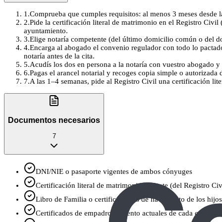
1
.
Comprueba que cumples requisitos: al menos 3 meses desde l
2
.
Pide la certificación literal de matrimonio en el Registro Civil
ayuntamiento.
3
.
Elige notaría competente (del último domicilio común o del do
4
.
Encarga al abogado el convenio regulador con todo lo pactado 
notaría antes de la cita.
5
.
Acudís los dos en persona a la notaría con vuestro abogado y l
6
.
Pagas el arancel notarial y recoges copia simple o autorizada de
7
.
A las 1–4 semanas, pide al Registro Civil una certificación l
Documentos necesarios
7
DNI/NIE o pasaporte vigentes de ambos cónyuges
Certificación literal de matrimonio reciente (del Registro C
Libro de Familia o certificaciones de nacimiento de los hi
Certificados de empadronamiento actuales de cada cónyuge 