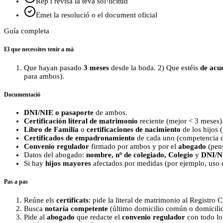
Rep i revisa la teva sol·licitud
Emet la resolució o el document oficial
Guía completa
El que necessites tenir a mà
Que hayan pasado
3 meses
desde la boda. 2) Que estéis
de acu
para ambos).
Documentació
DNI/NIE o pasaporte
de ambos.
Certificación literal de matrimonio
reciente (mejor < 3 meses)
Libro de Familia
o
certificaciones de nacimiento
de los hijos (
Certificados de empadronamiento
de cada uno (competencia de
Convenio regulador
firmado por ambos y por el
abogado
(pens
Datos del abogado:
nombre, nº de colegiado, Colegio
y
DNI/N
Si hay
hijos mayores
afectados por medidas (por ejemplo, uso d
Pas a pas
Reúne els
certificats
: pide la literal de matrimonio al Registro C
Busca
notaría competente
(último domicilio común o domicilio
Pide al
abogado
que redacte el
convenio regulador
con todo lo 