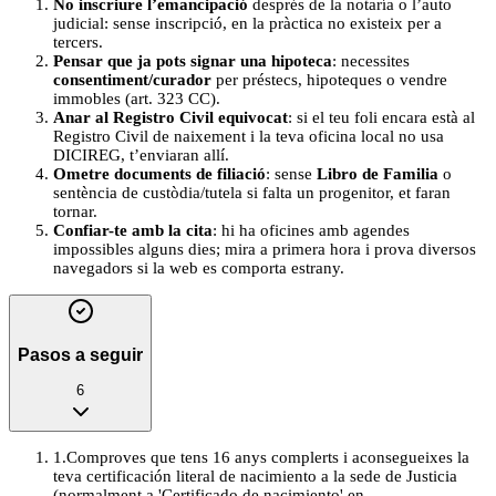
No inscriure l’emancipació
després de la notaría o l’auto
judicial: sense inscripció, en la pràctica no existeix per a
tercers.
Pensar que ja pots signar una hipoteca
: necessites
consentiment/curador
per préstecs, hipoteques o vendre
immobles (art. 323 CC).
Anar al Registro Civil equivocat
: si el teu foli encara està al
Registro Civil de naixement i la teva oficina local no usa
DICIREG, t’enviaran allí.
Ometre documents de filiació
: sense
Libro de Familia
o
sentència de custòdia/tutela si falta un progenitor, et faran
tornar.
Confiar-te amb la cita
: hi ha oficines amb agendes
impossibles alguns dies; mira a primera hora i prova diversos
navegadors si la web es comporta estrany.
Pasos a seguir
6
1
.
Comproves que tens 16 anys complerts i aconsegueixes la
teva certificación literal de nacimiento a la sede de Justicia
(normalment a 'Certificado de nacimiento' en