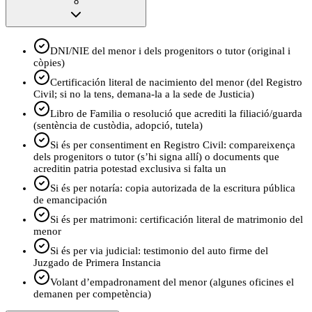
8
DNI/NIE del menor i dels progenitors o tutor (original i
còpies)
Certificación literal de nacimiento del menor (del Registro
Civil; si no la tens, demana-la a la sede de Justicia)
Libro de Familia o resolució que acrediti la filiació/guarda
(sentència de custòdia, adopció, tutela)
Si és per consentiment en Registro Civil: compareixença
dels progenitors o tutor (s’hi signa allí) o documents que
acreditin patria potestad exclusiva si falta un
Si és per notaría: copia autorizada de la escritura pública
de emancipación
Si és per matrimoni: certificación literal de matrimonio del
menor
Si és per via judicial: testimonio del auto firme del
Juzgado de Primera Instancia
Volant d’empadronament del menor (algunes oficines el
demanen per competència)