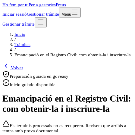
Ho fem per tu
Per a gestories
Preus
Iniciar sessió
Gestionar trámite
Menú
Gestionar trámite
Inicio
/
Trámites
/
Emancipació en el Registro Civil: com obtenir-la i inscriure-la
Volver
Preparación guiada en goveasy
Inicio guiado disponible
Emancipació en el Registro Civil:
com obtenir-la i inscriure-la
Els terminis processals no es recuperen. Revisem que arribis a
temps amb prova documental.