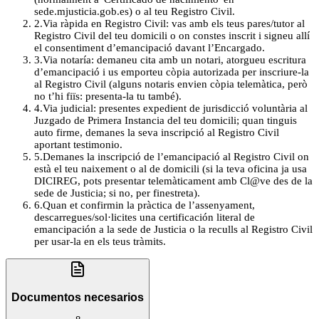
sede.mjusticia.gob.es) o al teu Registro Civil.
2
.
Via ràpida en Registro Civil: vas amb els teus pares/tutor al
Registro Civil del teu domicili o on constes inscrit i signeu allí
el consentiment d’emancipació davant l’Encargado.
3
.
Via notaría: demaneu cita amb un notari, atorgueu escritura
d’emancipació i us emporteu còpia autorizada per inscriure-la
al Registro Civil (alguns notaris envien còpia telemàtica, però
no t’hi fiïs: presenta-la tu també).
4
.
Via judicial: presentes expedient de jurisdicció voluntària al
Juzgado de Primera Instancia del teu domicili; quan tinguis
auto firme, demanes la seva inscripció al Registro Civil
aportant testimonio.
5
.
Demanes la inscripció de l’emancipació al Registro Civil on
està el teu naixement o al de domicili (si la teva oficina ja usa
DICIREG, pots presentar telemàticament amb Cl@ve des de la
sede de Justicia; si no, per finestreta).
6
.
Quan et confirmin la pràctica de l’assenyament,
descarregues/sol·licites una certificación literal de
emancipación a la sede de Justicia o la reculls al Registro Civil
per usar-la en els teus tràmits.
Documentos necesarios