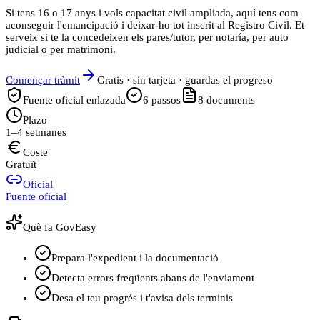
Si tens 16 o 17 anys i vols capacitat civil ampliada, aquí tens com
aconseguir l'emancipació i deixar-ho tot inscrit al Registro Civil. Et
serveix si te la concedeixen els pares/tutor, per notaría, per auto
judicial o per matrimoni.
Començar tràmit
Gratis · sin tarjeta · guardas el progreso
Fuente oficial enlazada
6
passos
8
documents
Plazo
1–4 setmanes
Coste
Gratuït
Oficial
Fuente oficial
Què fa GovEasy
Prepara l'expedient i la documentació
Detecta errors freqüents abans de l'enviament
Desa el teu progrés i t'avisa dels terminis