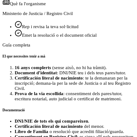
Què fa l'organisme
Ministerio de Justicia / Registro Civil
Rep i revisa la teva sol·licitud
Emet la resolució o el document oficial
Guía completa
El que necessites tenir a mà
16 anys complerts
(sense això, no hi ha tràmit).
Document d’identitat
: DNI/NIE teu i dels teus pares/tutor.
Certificación literal de nacimiento
: te la demanaran per la
inscripció; demana-la per la sede de Justicia o al teu Registro
Civil.
Prova de la via escollida
: consentiment dels pares/tutor,
escritura notarial, auto judicial o certificat de matrimoni.
Documentació
DNI/NIE de tots els qui compareixen
.
Certificación literal de nacimiento
del menor.
Libro de Familia
o resolució que acrediti filiació/guarda.
Consentiment en Registro Civil
: es signa allí pels progenitors