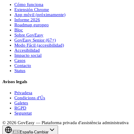
Cómo funciona
Extensión Chrome
App móvil (próximamente)
Informe 2026
Roadmap europeo
Bloc
Sobre
Gov
Easy
Gov
Easy
Senior (67+)
Modo Fácil (accesibilidad)
Accesibilidad
Impacto social
Casos
Contacto
Status
Avisos legals
Privadesa
Condicions d'Ús
Galetes
RGPD
Seguretat
© 2026
Gov
Easy
— Plataforma privada d'assistència administrativa
🇪🇸
España
·
Cambiar