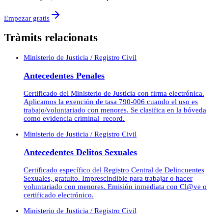
Empezar gratis
Tràmits relacionats
Ministerio de Justicia / Registro Civil
Antecedentes Penales
Certificado del Ministerio de Justicia con firma electrónica.
Aplicamos la exención de tasa 790-006 cuando el uso es
trabajo/voluntariado con menores. Se clasifica en la bóveda
como evidencia criminal_record.
Ministerio de Justicia / Registro Civil
Antecedentes Delitos Sexuales
Certificado específico del Registro Central de Delincuentes
Sexuales, gratuito. Imprescindible para trabajar o hacer
voluntariado con menores. Emisión inmediata con Cl@ve o
certificado electrónico.
Ministerio de Justicia / Registro Civil