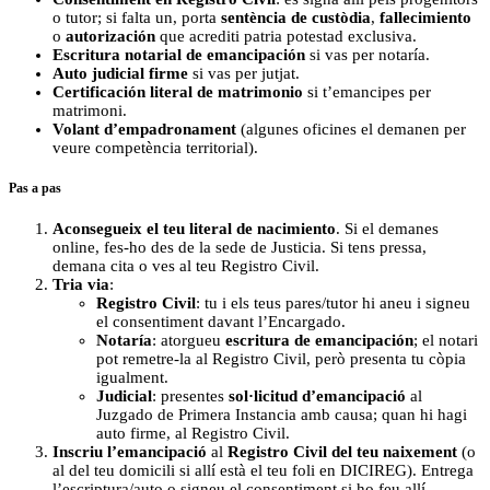
o tutor; si falta un, porta
sentència de custòdia
,
fallecimiento
o
autorización
que acrediti patria potestad exclusiva.
Escritura notarial de emancipación
si vas per notaría.
Auto judicial firme
si vas per jutjat.
Certificación literal de matrimonio
si t’emancipes per
matrimoni.
Volant d’empadronament
(algunes oficines el demanen per
veure competència territorial).
Pas a pas
Aconsegueix el teu literal de nacimiento
. Si el demanes
online, fes-ho des de la sede de Justicia. Si tens pressa,
demana cita o ves al teu Registro Civil.
Tria via
:
Registro Civil
: tu i els teus pares/tutor hi aneu i signeu
el consentiment davant l’Encargado.
Notaría
: atorgueu
escritura de emancipación
; el notari
pot remetre-la al Registro Civil, però presenta tu còpia
igualment.
Judicial
: presentes
sol·licitud d’emancipació
al
Juzgado de Primera Instancia amb causa; quan hi hagi
auto firme, al Registro Civil.
Inscriu l’emancipació
al
Registro Civil del teu naixement
(o
al del teu domicili si allí està el teu foli en DICIREG). Entrega
l’escriptura/auto o signeu el consentiment si ho feu allí.