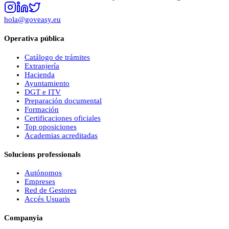
hola@goveasy.eu
Operativa pública
Catálogo de trámites
Extranjería
Hacienda
Ayuntamiento
DGT e ITV
Preparación documental
Formación
Certificaciones oficiales
Top oposiciones
Academias acreditadas
Solucions professionals
Autónomos
Empreses
Red de Gestores
Accés Usuaris
Companyia