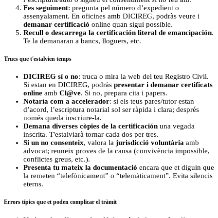
Fes seguiment
: pregunta pel número d’expedient o
assenyalament. En oficines amb DICIREG, podràs veure i
demanar certificació
online quan sigui possible.
Recull o descarrega la certificación literal de emancipación
.
Te la demanaran a bancs, lloguers, etc.
Trucs que t'estalvien temps
DICIREG sí o no
: truca o mira la web del teu Registro Civil.
Si estan en DICIREG, podràs
presentar i demanar certificats
online
amb
Cl@ve
. Si no, prepara cita i papers.
Notaría com a accelerador
: si els teus pares/tutor estan
d’acord, l’escriptura notarial sol ser ràpida i clara; després
només queda inscriure-la.
Demana diverses còpies de la certificación
una vegada
inscrita. T'estalviarà tornar cada dos per tres.
Si un no consenteix
, valora la
jurisdicció voluntària
amb
advocat; reuneix proves de la causa (convivència impossible,
conflictes greus, etc.).
Presenta tu mateix la documentació
encara que et diguin que
la remeten “telefònicament” o “telemàticament”. Evita silencis
eterns.
Errors típics que et poden complicar el tràmit