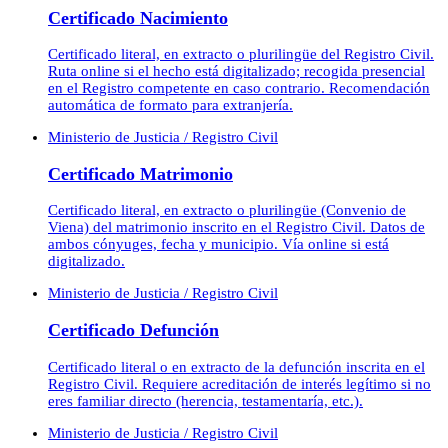
Certificado Nacimiento
Certificado literal, en extracto o plurilingüe del Registro Civil.
Ruta online si el hecho está digitalizado; recogida presencial
en el Registro competente en caso contrario. Recomendación
automática de formato para extranjería.
Ministerio de Justicia / Registro Civil
Certificado Matrimonio
Certificado literal, en extracto o plurilingüe (Convenio de
Viena) del matrimonio inscrito en el Registro Civil. Datos de
ambos cónyuges, fecha y municipio. Vía online si está
digitalizado.
Ministerio de Justicia / Registro Civil
Certificado Defunción
Certificado literal o en extracto de la defunción inscrita en el
Registro Civil. Requiere acreditación de interés legítimo si no
eres familiar directo (herencia, testamentaría, etc.).
Ministerio de Justicia / Registro Civil