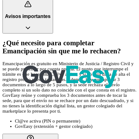
Avisos importantes
¿Qué necesito para completar
Emancipación sin que me lo rechacen?
Emancipación es gratuito en Ministerio de Justicia / Registro Civil y
se puede presentar por cuenta propia. El punto que interrumpe el
trámite es que hace falta Cl@ve activa, y si no está dada de alta el
registro previo puede tardar días. Además, hay que aportar 3
documentos a lo largo de 5 pasos, y la sede rechaza el envío
completo si un solo dato no coincide con el que consta en el registro.
GovEasy reúne y comprueba los 3 documentos antes de tocar la
sede, para que el envío no se rechace por un dato descuadrado, y si
no tienes la identificación digital lista, un gestor colegiado del
marketplace lo presenta por ti.
Cl@ve activa (PIN o permanente)
GovEasy (extensión + gestor colegiado)