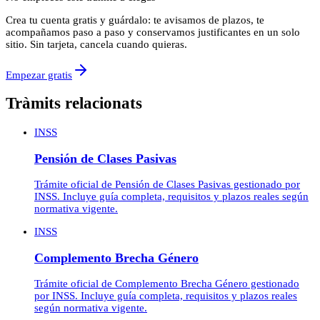
Crea tu cuenta gratis y guárdalo: te avisamos de plazos, te
acompañamos paso a paso y conservamos justificantes en un solo
sitio. Sin tarjeta, cancela cuando quieras.
Empezar gratis
Tràmits relacionats
INSS
Pensión de Clases Pasivas
Trámite oficial de Pensión de Clases Pasivas gestionado por
INSS. Incluye guía completa, requisitos y plazos reales según
normativa vigente.
INSS
Complemento Brecha Género
Trámite oficial de Complemento Brecha Género gestionado
por INSS. Incluye guía completa, requisitos y plazos reales
según normativa vigente.