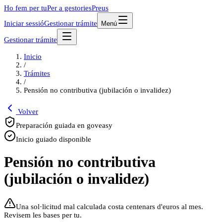
Ho fem per tu
Per a gestories
Preus
Iniciar sessió
Gestionar trámite
Menú
Gestionar trámite
Inicio
/
Trámites
/
Pensión no contributiva (jubilación o invalidez)
Volver
Preparación guiada en goveasy
Inicio guiado disponible
Pensión no contributiva
(jubilación o invalidez)
Una sol·licitud mal calculada costa centenars d'euros al mes.
Revisem les bases per tu.