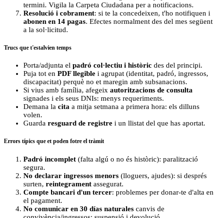
termini. Vigila la Carpeta Ciudadana per a notificacions.
Resolució i cobrament
: si te la concedeixen, t'ho notifiquen i
abonen en 14 pagas
. Efectes normalment des del mes següent
a la sol·licitud.
Trucs que t'estalvien temps
Porta/adjunta el
padró col·lectiu i històric
des del principi.
Puja tot en
PDF llegible
i agrupat (identitat, padró, ingressos,
discapacitat) perquè no et maregin amb subsanacions.
Si vius amb família, afegeix
autoritzacions de consulta
signades i els seus DNIs: menys requeriments.
Demana la
cita
a mitja setmana a primera hora: els dilluns
volen.
Guarda
resguard de registre
i un llistat del que has aportat.
Errors típics que et poden fotre el tràmit
Padró incomplet
(falta algú o no és històric): paralització
segura.
No declarar ingressos menors
(lloguers, ajudes): si després
surten,
reintegrament
assegurat.
Compte bancari d'un tercer
: problemes per donar-te d'alta en
el pagament.
No comunicar en 30 días naturales
canvis de
convivència/ingressos: suspensió i devolució.