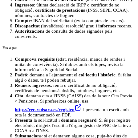
Ingressos
: última declaració de IRPF o certificat de no
obligació,
certificats de prestacions
(INSS, SEPE, CCAA),
nòmines, contractes de lloguer.
Compte
: IBAN del sol·licitant (evita comptes de tercers).
Discapacitat
(invalidesa): resolució/ grau i
informes
recents.
Autoritzacions
de consulta de dades signades pels
convivents.
Pas a pas
Comprova requisits
(edat, residència, manca de rendes i
unitat de convivència). Si dubtes amb els topes, revisa la
informació a la Seguridad Social.
Padró
: demana a l'ajuntament el
col·lectiu i històric
. Si falta
algú o dates, te'l poden rebutjar.
Reuneix ingressos
: renta o certificat de no obligació,
certificats de pensions/subsidis, nòmines, lloguers, etc.
Cita
: demana cita a l'INSS (CAISS) des de la seu: Cita Previa
> Pensiones. Si prefereixes online, usa
https://rec.redsara.es/registro
i presenta un escrit amb
tota la documentació en PDF.
Presenta
la sol·licitud i
demana resguard
. Si és per registre
electrònic, dirigeix l'escrit a l'òrgan gestor de PNC de la teva
CCAA o a l'INSS.
Subsanacions
: si et demanen alguna cosa, puja-ho dins de