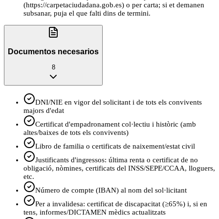
(https://carpetaciudadana.gob.es) o per carta; si et demanen
subsanar, puja el que falti dins de termini.
Documentos necesarios
8
DNI/NIE en vigor del solicitant i de tots els convivents
majors d'edat
Certificat d'empadronament col·lectiu i històric (amb
altes/baixes de tots els convivents)
Libro de familia o certificats de naixement/estat civil
Justificants d'ingressos: última renta o certificat de no
obligació, nòmines, certificats del INSS/SEPE/CCAA, lloguers,
etc.
Número de compte (IBAN) al nom del sol·licitant
Per a invalidesa: certificat de discapacitat (≥65%) i, si en
tens, informes/DICTAMEN mèdics actualitzats