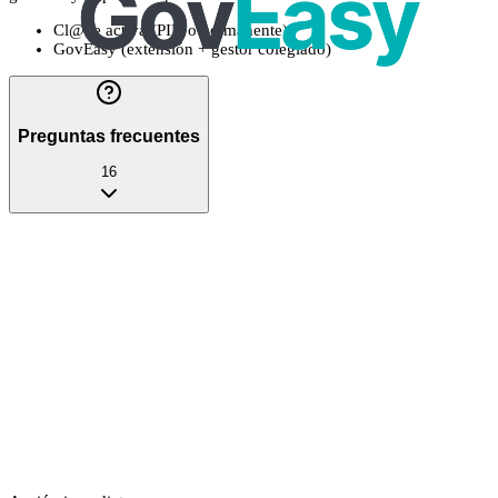
Cl@ve activa (PIN o permanente)
GovEasy (extensión + gestor colegiado)
Preguntas frecuentes
16