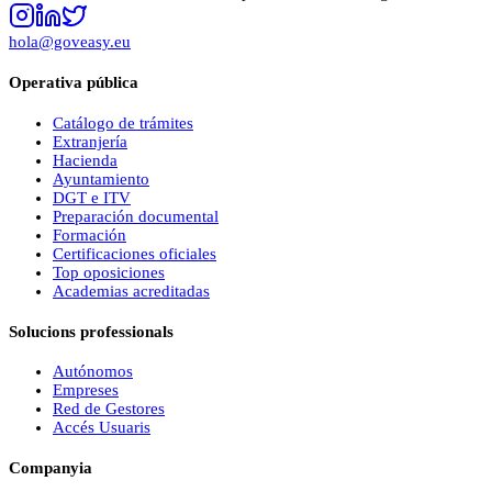
hola@goveasy.eu
Operativa pública
Catálogo de trámites
Extranjería
Hacienda
Ayuntamiento
DGT e ITV
Preparación documental
Formación
Certificaciones oficiales
Top oposiciones
Academias acreditadas
Solucions professionals
Autónomos
Empreses
Red de Gestores
Accés Usuaris
Companyia