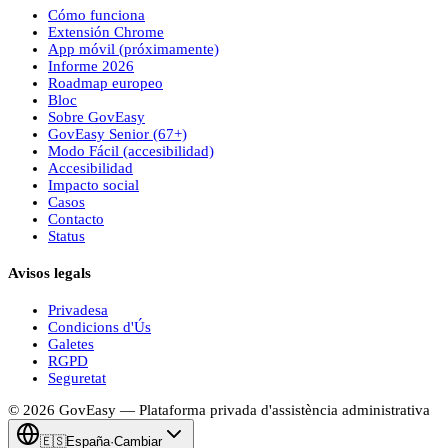
Cómo funciona
Extensión Chrome
App móvil (próximamente)
Informe 2026
Roadmap europeo
Bloc
Sobre
Gov
Easy
Gov
Easy
Senior (67+)
Modo Fácil (accesibilidad)
Accesibilidad
Impacto social
Casos
Contacto
Status
Avisos legals
Privadesa
Condicions d'Ús
Galetes
RGPD
Seguretat
© 2026
Gov
Easy
— Plataforma privada d'assistència administrativa
🇪🇸
España
·
Cambiar