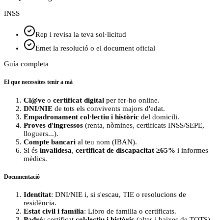
INSS
Rep i revisa la teva sol·licitud
Emet la resolució o el document oficial
Guía completa
El que necessites tenir a mà
Cl@ve
o
certificat digital
per fer-ho online.
DNI/NIE
de tots els convivents majors d'edat.
Empadronament col·lectiu i històric
del domicili.
Proves d'ingressos
(renta, nòmines, certificats INSS/SEPE,
lloguers...).
Compte bancari
al teu nom (IBAN).
Si és
invalidesa
,
certificat de discapacitat ≥65%
i informes
mèdics.
Documentació
Identitat
: DNI/NIE i, si s'escau, TIE o resolucions de
residència.
Estat civil i família
: Libro de familia o certificats.
Padró
: certificat
col·lectiu i històric
(altes i baixes de TOTS).