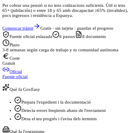
Per cobrar una pensió si no tens cotitzacions suficients. Útil si tens
65+ (jubilación) o entre 18 y 65 amb discapacitat ≥65% (invalidez),
pocs ingressos i residència a Espanya.
Començar tràmit
Gratis · sin tarjeta · guardas el progreso
Fuente oficial enlazada
6
passos
8
documents
Plazo
3-8 semanas según carga de trabajo y tu comunidad autónoma
Coste
Gratuït
Oficial
Fuente oficial
Què fa GovEasy
Prepara l'expedient i la documentació
Detecta errors freqüents abans de l'enviament
Desa el teu progrés i t'avisa dels terminis
Què fa l'organisme