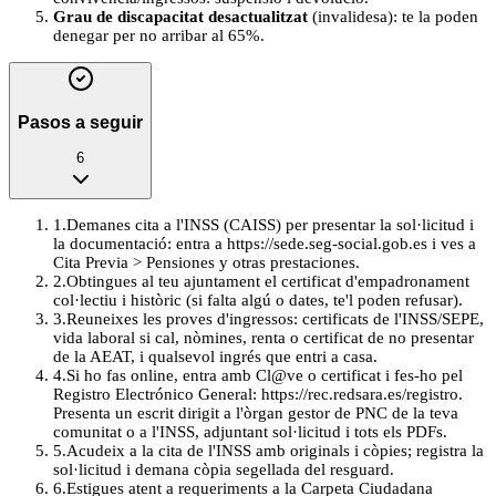
Grau de discapacitat desactualitzat
(invalidesa): te la poden
denegar per no arribar al 65%.
Pasos a seguir
6
1
.
Demanes cita a l'INSS (CAISS) per presentar la sol·licitud i
la documentació: entra a https://sede.seg-social.gob.es i ves a
Cita Previa > Pensiones y otras prestaciones.
2
.
Obtingues al teu ajuntament el certificat d'empadronament
col·lectiu i històric (si falta algú o dates, te'l poden refusar).
3
.
Reuneixes les proves d'ingressos: certificats de l'INSS/SEPE,
vida laboral si cal, nòmines, renta o certificat de no presentar
de la AEAT, i qualsevol ingrés que entri a casa.
4
.
Si ho fas online, entra amb Cl@ve o certificat i fes-ho pel
Registro Electrónico General: https://rec.redsara.es/registro.
Presenta un escrit dirigit a l'òrgan gestor de PNC de la teva
comunitat o a l'INSS, adjuntant sol·licitud i tots els PDFs.
5
.
Acudeix a la cita de l'INSS amb originals i còpies; registra la
sol·licitud i demana còpia segellada del resguard.
6
.
Estigues atent a requeriments a la Carpeta Ciudadana