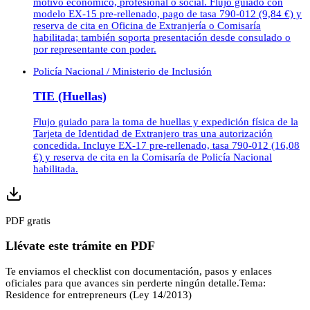
motivo económico, profesional o social. Flujo guiado con
modelo EX-15 pre-rellenado, pago de tasa 790-012 (9,84 €) y
reserva de cita en Oficina de Extranjería o Comisaría
habilitada; también soporta presentación desde consulado o
por representante con poder.
Policía Nacional / Ministerio de Inclusión
TIE (Huellas)
Flujo guiado para la toma de huellas y expedición física de la
Tarjeta de Identidad de Extranjero tras una autorización
concedida. Incluye EX-17 pre-rellenado, tasa 790-012 (16,08
€) y reserva de cita en la Comisaría de Policía Nacional
habilitada.
PDF gratis
Llévate este trámite en PDF
Te enviamos el checklist con documentación, pasos y enlaces
oficiales para que avances sin perderte ningún detalle.
Tema:
Residence for entrepreneurs (Ley 14/2013)