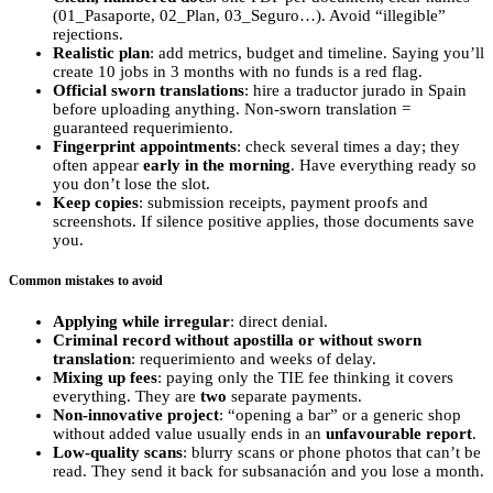
(01_Pasaporte, 02_Plan, 03_Seguro…). Avoid “illegible”
rejections.
Realistic plan
: add metrics, budget and timeline. Saying you’ll
create 10 jobs in 3 months with no funds is a red flag.
Official sworn translations
: hire a traductor jurado in Spain
before uploading anything. Non‑sworn translation =
guaranteed requerimiento.
Fingerprint appointments
: check several times a day; they
often appear
early in the morning
. Have everything ready so
you don’t lose the slot.
Keep copies
: submission receipts, payment proofs and
screenshots. If silence positive applies, those documents save
you.
Common mistakes to avoid
Applying while irregular
: direct denial.
Criminal record without apostilla or without sworn
translation
: requerimiento and weeks of delay.
Mixing up fees
: paying only the TIE fee thinking it covers
everything. They are
two
separate payments.
Non‑innovative project
: “opening a bar” or a generic shop
without added value usually ends in an
unfavourable report
.
Low‑quality scans
: blurry scans or phone photos that can’t be
read. They send it back for subsanación and you lose a month.