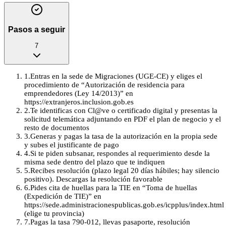
Pasos a seguir
7
1
.
Entras en la sede de Migraciones (UGE‑CE) y eliges el
procedimiento de “Autorización de residencia para
emprendedores (Ley 14/2013)” en
https://extranjeros.inclusion.gob.es
2
.
Te identificas con Cl@ve o certificado digital y presentas la
solicitud telemática adjuntando en PDF el plan de negocio y el
resto de documentos
3
.
Generas y pagas la tasa de la autorización en la propia sede
y subes el justificante de pago
4
.
Si te piden subsanar, respondes al requerimiento desde la
misma sede dentro del plazo que te indiquen
5
.
Recibes resolución (plazo legal 20 días hábiles; hay silencio
positivo). Descargas la resolución favorable
6
.
Pides cita de huellas para la TIE en “Toma de huellas
(Expedición de TIE)” en
https://sede.administracionespublicas.gob.es/icpplus/index.html
(elige tu provincia)
7
.
Pagas la tasa 790‑012, llevas pasaporte, resolución