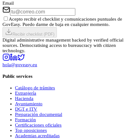
Email
Acepto recibir el checklist y comunicaciones puntuales de
GovEasy. Puedo darme de baja en cualquier momento.
Recibir checklist (PDF)
Digital administrative management backed by verified official
sources. Democratising access to bureaucracy with citizen
technology.
hola@goveasy.eu
Public services
Catálogo de trámites
Extranjería
Hacienda
Ayuntamiento
DGT e ITV
Preparación documental
Formación
Certificaciones oficiales
Top oposiciones
Academias acreditadas