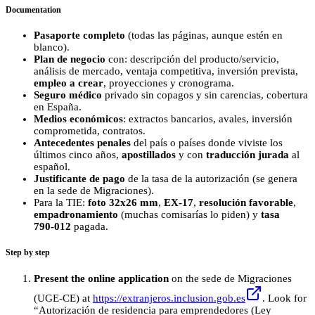
Documentation
Pasaporte completo
(todas las páginas, aunque estén en
blanco).
Plan de negocio
con: descripción del producto/servicio,
análisis de mercado, ventaja competitiva, inversión prevista,
empleo a crear
, proyecciones y cronograma.
Seguro médico
privado sin copagos y sin carencias, cobertura
en España.
Medios económicos
: extractos bancarios, avales, inversión
comprometida, contratos.
Antecedentes penales
del país o países donde viviste los
últimos cinco años,
apostillados
y con
traducción jurada
al
español.
Justificante de pago
de la tasa de la autorización (se genera
en la sede de Migraciones).
Para la TIE:
foto 32x26 mm
,
EX‑17
,
resolución favorable
,
empadronamiento
(muchas comisarías lo piden) y
tasa
790‑012
pagada.
Step by step
Present the online application
on the sede de Migraciones
(UGE‑CE) at
https://extranjeros.inclusion.gob.es
. Look for
“Autorización de residencia para emprendedores (Ley