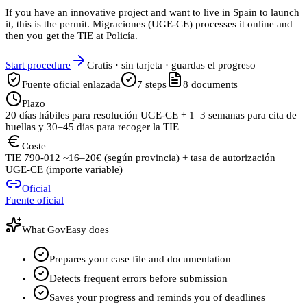
If you have an innovative project and want to live in Spain to launch
it, this is the permit. Migraciones (UGE‑CE) processes it online and
then you get the TIE at Policía.
Start procedure
Gratis · sin tarjeta · guardas el progreso
Fuente oficial enlazada
7
steps
8
documents
Plazo
20 días hábiles para resolución UGE‑CE + 1–3 semanas para cita de
huellas y 30–45 días para recoger la TIE
Coste
TIE 790‑012 ~16–20€ (según provincia) + tasa de autorización
UGE‑CE (importe variable)
Oficial
Fuente oficial
What GovEasy does
Prepares your case file and documentation
Detects frequent errors before submission
Saves your progress and reminds you of deadlines