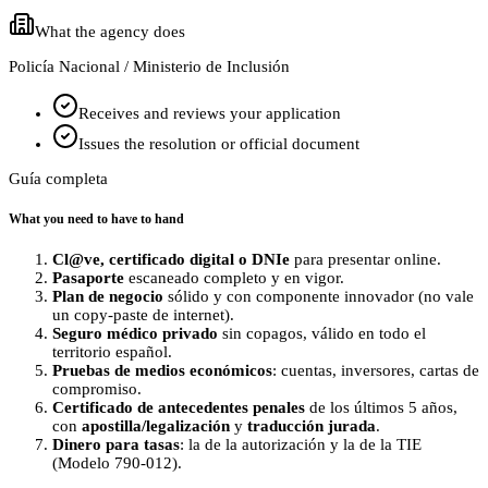
What the agency does
Policía Nacional / Ministerio de Inclusión
Receives and reviews your application
Issues the resolution or official document
Guía completa
What you need to have to hand
Cl@ve, certificado digital o DNIe
para presentar online.
Pasaporte
escaneado completo y en vigor.
Plan de negocio
sólido y con componente innovador (no vale
un copy‑paste de internet).
Seguro médico privado
sin copagos, válido en todo el
territorio español.
Pruebas de medios económicos
: cuentas, inversores, cartas de
compromiso.
Certificado de antecedentes penales
de los últimos 5 años,
con
apostilla/legalización
y
traducción jurada
.
Dinero para tasas
: la de la autorización y la de la TIE
(Modelo 790‑012).