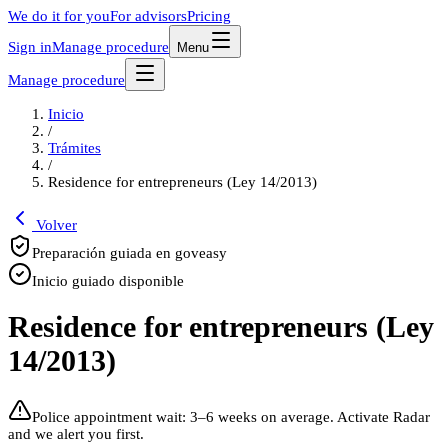
We do it for you
For advisors
Pricing
Sign in
Manage procedure
Menu
Manage procedure
Inicio
/
Trámites
/
Residence for entrepreneurs (Ley 14/2013)
Volver
Preparación guiada en goveasy
Inicio guiado disponible
Residence for entrepreneurs (Ley
14/2013)
Police appointment wait: 3–6 weeks on average. Activate Radar
and we alert you first.