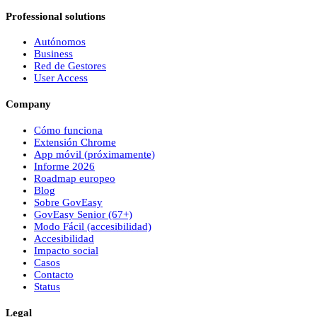
Professional solutions
Autónomos
Business
Red de Gestores
User Access
Company
Cómo funciona
Extensión Chrome
App móvil (próximamente)
Informe 2026
Roadmap europeo
Blog
Sobre
Gov
Easy
Gov
Easy
Senior (67+)
Modo Fácil (accesibilidad)
Accesibilidad
Impacto social
Casos
Contacto
Status
Legal