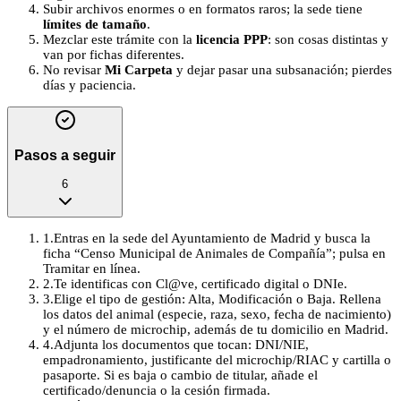
Subir archivos enormes o en formatos raros; la sede tiene
límites de tamaño
.
Mezclar este trámite con la
licencia PPP
: son cosas distintas y
van por fichas diferentes.
No revisar
Mi Carpeta
y dejar pasar una subsanación; pierdes
días y paciencia.
Pasos a seguir
6
1
.
Entras en la sede del Ayuntamiento de Madrid y busca la
ficha “Censo Municipal de Animales de Compañía”; pulsa en
Tramitar en línea.
2
.
Te identificas con Cl@ve, certificado digital o DNIe.
3
.
Elige el tipo de gestión: Alta, Modificación o Baja. Rellena
los datos del animal (especie, raza, sexo, fecha de nacimiento)
y el número de microchip, además de tu domicilio en Madrid.
4
.
Adjunta los documentos que tocan: DNI/NIE,
empadronamiento, justificante del microchip/RIAC y cartilla o
pasaporte. Si es baja o cambio de titular, añade el
certificado/denuncia o la cesión firmada.