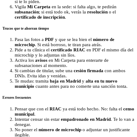
si te lo piden.
Vigila
Mi Carpeta
en la sede: si falta algo, te pedirán
subsanación
; si está todo ok, verás la
resolución
o el
certificado de inscripción
.
Trucos que te ahorran tiempo
Pasa las fotos a
PDF
y que se lea bien el
número de
microchip
. Si está borroso, te tiran para atrás.
Pide a tu clínica el
certificado RIAC
en PDF el mismo día del
microchip y lo adjuntas sin líos.
Activa los
avisos
en Mi Carpeta para enterarte de
subsanaciones al momento.
Si cambias de titular, sube una
cesión firmada
con ambos
DNIs. Evita idas y venidas.
Te mudas: tramita
baja en Madrid
y
alta en tu nuevo
municipio
cuanto antes para no comerte una sanción tonta.
Errores frecuentes
Pensar que con el
RIAC
ya está todo hecho. No: falta el
censo
municipal
.
Intentar censar sin estar
empadronado en Madrid
. Te lo van a
denegar.
No poner el
número de microchip
o adjuntar un justificante
ilegible.