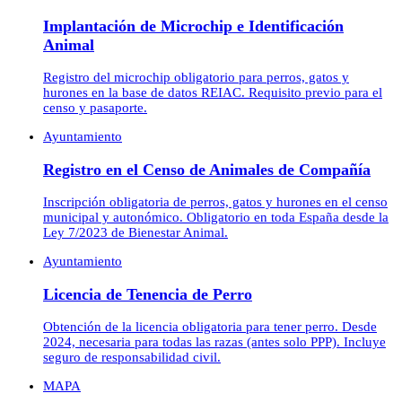
Implantación de Microchip e Identificación
Animal
Registro del microchip obligatorio para perros, gatos y
hurones en la base de datos REIAC. Requisito previo para el
censo y pasaporte.
Ayuntamiento
Registro en el Censo de Animales de Compañía
Inscripción obligatoria de perros, gatos y hurones en el censo
municipal y autonómico. Obligatorio en toda España desde la
Ley 7/2023 de Bienestar Animal.
Ayuntamiento
Licencia de Tenencia de Perro
Obtención de la licencia obligatoria para tener perro. Desde
2024, necesaria para todas las razas (antes solo PPP). Incluye
seguro de responsabilidad civil.
MAPA