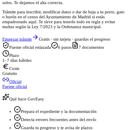
solos. Te dejamos el alta correcta.
Trámite para inscribir, modificar datos o dar de baja a tu perro, gato
o hurón en el censo del Ayuntamiento de Madrid si estás
empadronado aquí. Te sirve para tenerlo todo en regla y evitar
multas según la Ley 7/2023 y la Ordenanza municipal.
Empezar trámite
Gratis · sin tarjeta · guardas el progreso
Fuente oficial enlazada
6
pasos
7
documentos
Plazo
1–7 días hábiles
Coste
Gratuito
Oficial
Fuente oficial
Qué hace GovEasy
Prepara el expediente y la documentación
Detecta errores frecuentes antes del envío
Guarda tu progreso y te avisa de plazos