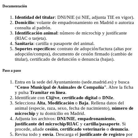
Documentación
Identidad del titular
: DNI/NIE (si NIE, adjunta TIE en vigor).
Domicilio
: volante de empadronamiento en Madrid o autoriza
consulta al padrón.
Identificación animal
: número de microchip y justificante
(RIAC o tarjeta).
Sanitaria
: cartilla o pasaporte del animal.
Soportes específicos
: contrato de adopción/factura (altas por
adopción/compra), documento de cesión firmado (cambio de
titular), certificado de defunción o denuncia (bajas).
Paso a paso
Entra en la sede del Ayuntamiento (sede.madrid.es) y busca
“
Censo Municipal de Animales de Compañía
”. Abre la ficha
y pulsa
Tramitar en línea
.
Identifícate con
Cl@ve
,
certificado digital
o
DNIe
.
Selecciona
Alta
,
Modificación
o
Baja
. Rellena datos del
animal (especie, raza, sexo, fecha de nacimiento),
número de
microchip
y tu domicilio en Madrid.
Adjunta los archivos:
DNI/NIE
,
empadronamiento
,
justificante del microchip/RIAC
y
cartilla/pasaporte
. Si
procede, añade
cesión
,
certificado veterinario
o
denuncia
.
Revisa todo y
envía
. Descarga el
justificante de registro
por