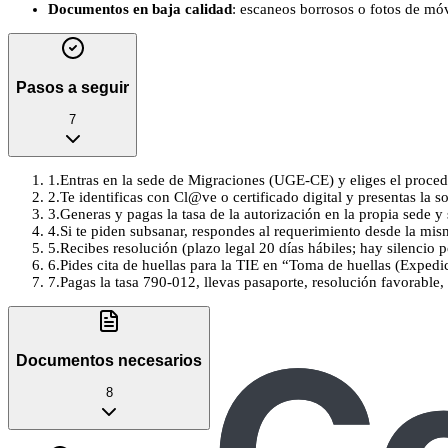
Documentos en baja calidad
: escaneos borrosos o fotos de móv
Pasos a seguir
7
1
.
Entras en la sede de Migraciones (UGE‑CE) y eliges el proced
2
.
Te identificas con Cl@ve o certificado digital y presentas la 
3
.
Generas y pagas la tasa de la autorización en la propia sede y 
4
.
Si te piden subsanar, respondes al requerimiento desde la mis
5
.
Recibes resolución (plazo legal 20 días hábiles; hay silencio 
6
.
Pides cita de huellas para la TIE en “Toma de huellas (Expedic
7
.
Pagas la tasa 790‑012, llevas pasaporte, resolución favorable
Documentos necesarios
8