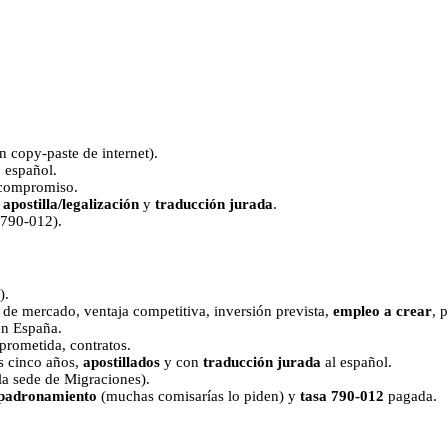
 copy‑paste de internet).
o español.
e compromiso.
n
apostilla/legalización
y
traducción jurada
.
o 790‑012).
).
s de mercado, ventaja competitiva, inversión prevista,
empleo a crear
, 
en España.
mprometida, contratos.
os cinco años,
apostillados
y con
traducción jurada
al español.
 la sede de Migraciones).
padronamiento
(muchas comisarías lo piden) y
tasa 790‑012
pagada.