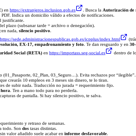
E) en
https://extranjeros.inclusion.gob.es
. Busca la
Autorización de
 PDF. Indica un domicilio válido a efectos de notificaciones.
 justificante.
del plazo (subsanar tarde = archivo o denegación).
icen nada,
silencio positivo
.
https://sede.administracionespublicas.gob.es/icpplus/index.html
(trá
esolución, EX‑17, empadronamiento y foto
. Te dan resguardo y en
30–
guridad Social (RETA)
en
https://importass.seg-social.es
dentro de lo
 (01_Pasaporte, 02_Plan, 03_Seguro…). Evita rechazos por “ilegible”.
 que crearás 10 empleos en 3 meses sin dinero, te lo tiran.
tes de subir nada. Traducción no jurada = requerimiento fijo.
 hora
. Ten a mano todo para no perderla.
capturas de pantalla. Si hay silencio positivo, te salva.
requerimiento y retraso de semanas.
ra todo. Son
dos
tasas distintas.
a sin valor añadido suele acabar en
informe desfavorable
.