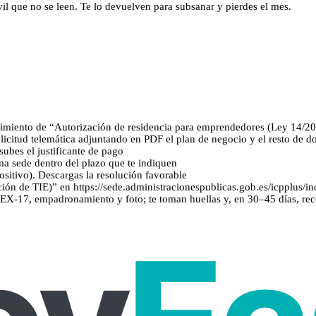
il que no se leen. Te lo devuelven para subsanar y pierdes el mes.
imiento de “Autorización de residencia para emprendedores (Ley 14/2013
solicitud telemática adjuntando en PDF el plan de negocio y el resto de 
subes el justificante de pago
ma sede dentro del plazo que te indiquen
positivo). Descargas la resolución favorable
ión de TIE)” en https://sede.administracionespublicas.gob.es/icpplus/in
, EX‑17, empadronamiento y foto; te toman huellas y, en 30–45 días, re