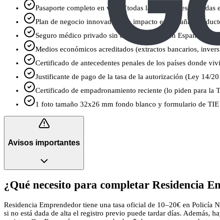
Pasaporte completo en vigor (todas las páginas escaneadas
Plan de negocio innovador con impacto en España (producto/
Seguro médico privado sin copagos válido en España
Medios económicos acreditados (extractos bancarios, invers
Certificado de antecedentes penales de los países donde vivi
Justificante de pago de la tasa de la autorización (Ley 14/
Certificado de empadronamiento reciente (lo piden para la 
1 foto tamaño 32x26 mm fondo blanco y formulario de TIE (
Avisos importantes
¿Qué necesito para completar Residencia E
Residencia Emprendedor tiene una tasa oficial de 10–20€ en Policía Na
si no está dada de alta el registro previo puede tardar días. Además, 