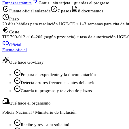
Empezar trámite
Gratis · sin tarjeta · guardas el progreso
Fuente oficial enlazada
7
pasos
8
documentos
Plazo
20 días hábiles para resolución UGE‑CE + 1–3 semanas para cita de hu
Coste
TIE 790‑012 ~16–20€ (según provincia) + tasa de autorización UGE‑C
Oficial
Fuente oficial
Qué hace GovEasy
Prepara el expediente y la documentación
Detecta errores frecuentes antes del envío
Guarda tu progreso y te avisa de plazos
Qué hace el organismo
Policía Nacional / Ministerio de Inclusión
Recibe y revisa tu solicitud