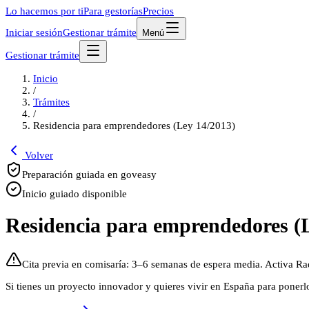
Lo hacemos por ti
Para gestorías
Precios
Iniciar sesión
Gestionar trámite
Menú
Gestionar trámite
Inicio
/
Trámites
/
Residencia para emprendedores (Ley 14/2013)
Volver
Preparación guiada en goveasy
Inicio guiado disponible
Residencia para emprendedores (
Cita previa en comisaría: 3–6 semanas de espera media. Activa Rad
Si tienes un proyecto innovador y quieres vivir en España para ponerlo