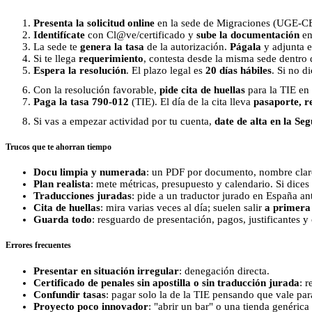
Presenta la solicitud online
en la sede de Migraciones (UGE‑C
Identifícate
con Cl@ve/certificado y
sube la documentación
en
La sede te
genera la tasa
de la autorización.
Págala
y adjunta el
Si te llega
requerimiento
, contesta desde la misma sede dentro 
Espera la resolución
. El plazo legal es
20 días hábiles
. Si no d
Con la resolución favorable,
pide cita de huellas
para la TIE en
Paga la tasa 790‑012
(TIE). El día de la cita lleva
pasaporte, r
Si vas a empezar actividad por tu cuenta,
date de alta en la Se
Trucos que te ahorran tiempo
Docu limpia y numerada
: un PDF por documento, nombre claro
Plan realista
: mete métricas, presupuesto y calendario. Si dices
Traducciones juradas
: pide a un traductor jurado en España an
Cita de huellas
: mira varias veces al día; suelen salir
a primera
Guarda todo
: resguardo de presentación, pagos, justificantes y 
Errores frecuentes
Presentar en situación irregular
: denegación directa.
Certificado de penales sin apostilla o sin traducción jurada
: 
Confundir tasas
: pagar solo la de la TIE pensando que vale pa
Proyecto poco innovador
: "abrir un bar" o una tienda genéric