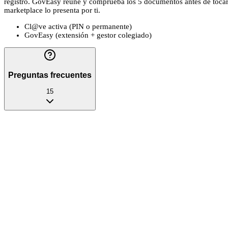
registro. GovEasy reúne y comprueba los 5 documentos antes de tocar la
marketplace lo presenta por ti.
Cl@ve activa (PIN o permanente)
GovEasy (extensión + gestor colegiado)
Preguntas frecuentes
15