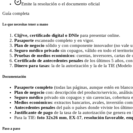
Emite la resolución o el documento oficial
Guía completa
Lo que necesitas tener a mano
Cl@ve, certificado digital o DNIe
para presentar online.
Pasaporte
escaneado completo y en vigor.
Plan de negocio
sólido y con componente innovador (no vale un
Seguro médico privado
sin copagos, válido en todo el territori
Pruebas de medios económicos
: cuentas, inversores, cartas d
Certificado de antecedentes penales
de los últimos 5 años, co
Dinero para tasas
: la de la autorización y la de la TIE (Model
Documentación
Pasaporte completo
(todas las páginas, aunque estén en blanco
Plan de negocio
con: descripción del producto/servicio, análisi
Seguro médico
privado sin copagos y sin carencias, cobertura 
Medios económicos
: extractos bancarios, avales, inversión co
Antecedentes penales
del país o países donde viviste los últim
Justificante de pago
de la tasa de la autorización (se genera en
Para la TIE:
foto 32x26 mm
,
EX‑17
,
resolución favorable
,
em
Paso a paso