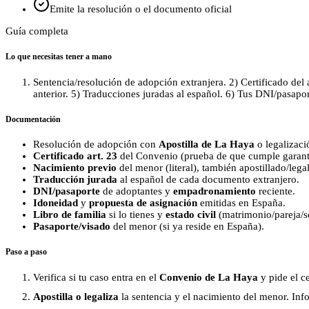
Emite la resolución o el documento oficial
Guía completa
Lo que necesitas tener a mano
Sentencia/resolución de adopción extranjera. 2) Certificado del a
anterior. 5) Traducciones juradas al español. 6) Tus DNI/pasap
Documentación
Resolución de adopción con
Apostilla de La Haya
o legalizaci
Certificado art. 23
del Convenio (prueba de que cumple garantí
Nacimiento previo
del menor (literal), también apostillado/lega
Traducción jurada
al español de cada documento extranjero.
DNI/pasaporte
de adoptantes y
empadronamiento
reciente.
Idoneidad
y
propuesta de asignación
emitidas en España.
Libro de familia
si lo tienes y
estado civil
(matrimonio/pareja/so
Pasaporte/visado
del menor (si ya reside en España).
Paso a paso
Verifica si tu caso entra en el
Convenio de La Haya
y pide el ce
Apostilla o legaliza
la sentencia y el nacimiento del menor. Inf