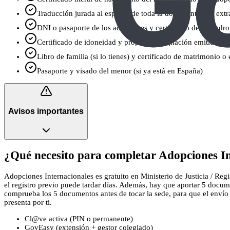
Traducción jurada al español de toda la documentación extr
DNI o pasaporte de los adoptantes y certificado de empadro
Certificado de idoneidad y propuesta/asignación emitidos
Libro de familia (si lo tienes) y certificado de matrimonio o 
Pasaporte y visado del menor (si ya está en España)
Avisos importantes
¿Qué necesito para completar Adopciones In
Adopciones Internacionales es gratuito en Ministerio de Justicia / Regi
el registro previo puede tardar días. Además, hay que aportar 5 docume
comprueba los 5 documentos antes de tocar la sede, para que el envío no
presenta por ti.
Cl@ve activa (PIN o permanente)
GovEasy (extensión + gestor colegiado)