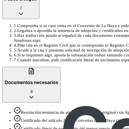
7
1
.
Comprueba si tu caso entra en el Convenio de La Haya y pide el c
2
.
Legaliza o apostilla la sentencia de adopción y certificados en
3
.
Haz traducción jurada al español de cada documento extranjero
Juradosas.aspx
4
.
Pide cita en el Registro Civil que te corresponda (o Registro Civ
5
.
Acude a la cita y presenta solicitud de inscripción de adopció
6
.
Si te requieren algo, aporta la subsanación online entrando co
7
.
Cuando inscriban, pide certificación literal de nacimiento es
Documentos necesarios
8
Resolución/sentencia de adopción extranjera original con Ap
Certificado del artículo 23 del Convenio de La Haya (si el p
Certificado literal de nacimiento del menor previo a la adop