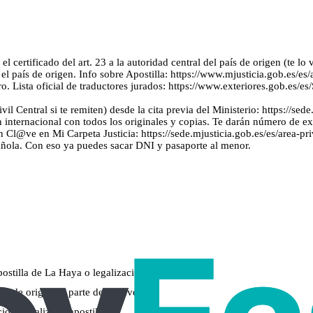
ertificado del art. 23 a la autoridad central del país de origen (te lo va
 el país de origen. Info sobre Apostilla: https://www.mjusticia.gob.es/es/
. Lista oficial de traductores jurados: https://www.exteriores.gob.es/e
il Central si te remiten) desde la cita previa del Ministerio: https://sede
n internacional con todos los originales y copias. Te darán número de e
n Cl@ve en Mi Carpeta Justicia: https://sede.mjusticia.gob.es/es/area-pr
pañola. Con eso ya puedes sacar DNI y pasaporte al menor.
ostilla de La Haya o legalización consular
aís de origen es parte del Convenio)
ción, legalizado/apostillado