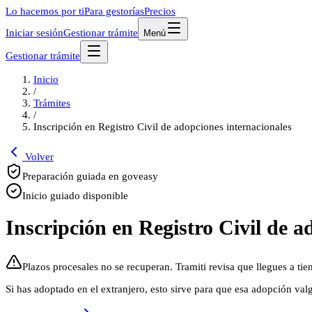
Lo hacemos por ti
Para gestorías
Precios
Iniciar sesión
Gestionar trámite
Menú
Gestionar trámite
Inicio
/
Trámites
/
Inscripción en Registro Civil de adopciones internacionales
Volver
Preparación guiada en goveasy
Inicio guiado disponible
Inscripción en Registro Civil de a
Plazos procesales no se recuperan. Tramiti revisa que llegues a t
Si has adoptado en el extranjero, esto sirve para que esa adopción val