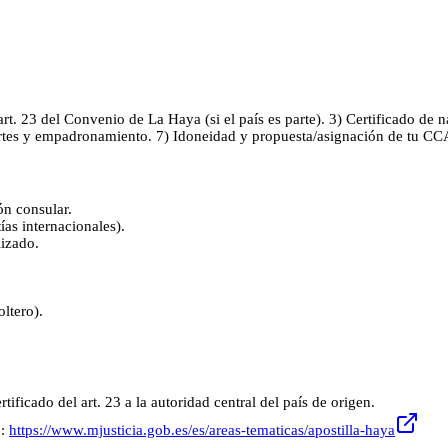
rt. 23 del Convenio de La Haya (si el país es parte). 3) Certificado de 
ortes y empadronamiento. 7) Idoneidad y propuesta/asignación de tu CC
ón consular.
as internacionales).
lizado.
ltero).
rtificado del art. 23 a la autoridad central del país de origen.
o:
https://www.mjusticia.gob.es/es/areas-tematicas/apostilla-haya