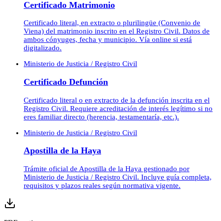
Certificado Matrimonio
Certificado literal, en extracto o plurilingüe (Convenio de
Viena) del matrimonio inscrito en el Registro Civil. Datos de
ambos cónyuges, fecha y municipio. Vía online si está
digitalizado.
Ministerio de Justicia / Registro Civil
Certificado Defunción
Certificado literal o en extracto de la defunción inscrita en el
Registro Civil. Requiere acreditación de interés legítimo si no
eres familiar directo (herencia, testamentaría, etc.).
Ministerio de Justicia / Registro Civil
Apostilla de la Haya
Trámite oficial de Apostilla de la Haya gestionado por
Ministerio de Justicia / Registro Civil. Incluye guía completa,
requisitos y plazos reales según normativa vigente.