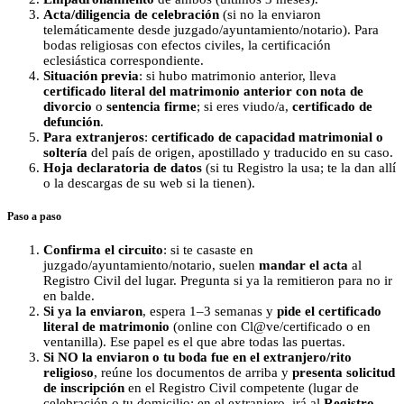
Acta/diligencia de celebración
(si no la enviaron
telemáticamente desde juzgado/ayuntamiento/notario). Para
bodas religiosas con efectos civiles, la certificación
eclesiástica correspondiente.
Situación previa
: si hubo matrimonio anterior, lleva
certificado literal del matrimonio anterior con nota de
divorcio
o
sentencia firme
; si eres viudo/a,
certificado de
defunción
.
Para extranjeros
:
certificado de capacidad matrimonial o
soltería
del país de origen, apostillado y traducido en su caso.
Hoja declaratoria de datos
(si tu Registro la usa; te la dan allí
o la descargas de su web si la tienen).
Paso a paso
Confirma el circuito
: si te casaste en
juzgado/ayuntamiento/notario, suelen
mandar el acta
al
Registro Civil del lugar. Pregunta si ya la remitieron para no ir
en balde.
Si ya la enviaron
, espera 1–3 semanas y
pide el certificado
literal de matrimonio
(online con Cl@ve/certificado o en
ventanilla). Ese papel es el que abre todas las puertas.
Si NO la enviaron o tu boda fue en el extranjero/rito
religioso
, reúne los documentos de arriba y
presenta solicitud
de inscripción
en el Registro Civil competente (lugar de
celebración o tu domicilio; en el extranjero, irá al
Registro