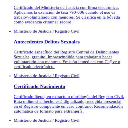
Certificado del Ministerio de Justicia con firma electrónica.
Aplicamos la exención de tasa 790-006 cuando el uso es
trabajo/voluntariado con menores. Se clasifica en la bóveda
como evidencia criminal_record.
Ministerio de Justicia / Registro Civil
Antecedentes Delitos Sexuales
Certificado específico del Registro Central de Delincuentes
Sexuales, gratuito. Imprescindible para trabajar o hacer
voluntariado con menores. Emisión inmediata con Cl@ve o
certificado electrónico.
Ministerio de Justicia / Registro Civil
Certificado Nacimiento
Certificado literal, en extracto o plurilingüe del Registro Civil.
Ruta online si el hecho está digitalizado; recogida presencial
en el Registro competente en caso contrario. Recomendación
automática de formato para extranjería.
Ministerio de Justicia / Registro Civil