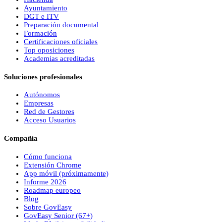
Ayuntamiento
DGT e ITV
Preparación documental
Formación
Certificaciones oficiales
Top oposiciones
Academias acreditadas
Soluciones profesionales
Autónomos
Empresas
Red de Gestores
Acceso Usuarios
Compañía
Cómo funciona
Extensión Chrome
App móvil (próximamente)
Informe 2026
Roadmap europeo
Blog
Sobre
Gov
Easy
Gov
Easy
Senior (67+)