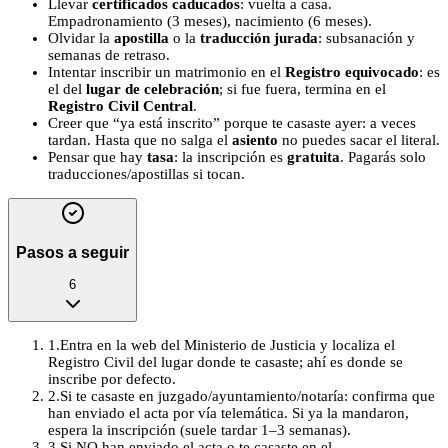
Llevar
certificados caducados
: vuelta a casa.
Empadronamiento (3 meses), nacimiento (6 meses).
Olvidar la
apostilla
o la
traducción jurada
: subsanación y
semanas de retraso.
Intentar inscribir un matrimonio en el
Registro equivocado
: es
el del
lugar de celebración
; si fue fuera, termina en el
Registro Civil Central
.
Creer que “ya está inscrito” porque te casaste ayer: a veces
tardan. Hasta que no salga el
asiento
no puedes sacar el literal.
Pensar que hay
tasa
: la inscripción es
gratuita
. Pagarás solo
traducciones/apostillas si tocan.
Pasos a seguir
6
1
.
Entra en la web del Ministerio de Justicia y localiza el
Registro Civil del lugar donde te casaste; ahí es donde se
inscribe por defecto.
2
.
Si te casaste en juzgado/ayuntamiento/notaría: confirma que
han enviado el acta por vía telemática. Si ya la mandaron,
espera la inscripción (suele tardar 1–3 semanas).
3
.
Si NO han enviado el acta o te casaste en el