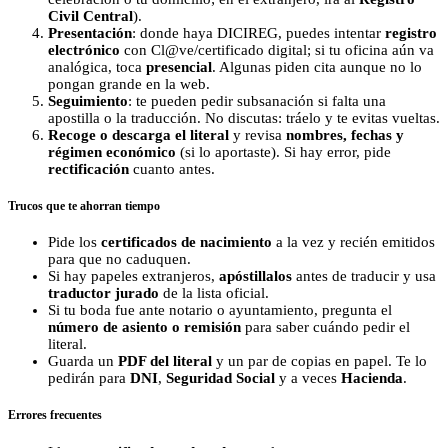
Civil Central
).
Presentación
: donde haya DICIREG, puedes intentar
registro
electrónico
con Cl@ve/certificado digital; si tu oficina aún va
analógica, toca
presencial
. Algunas piden cita aunque no lo
pongan grande en la web.
Seguimiento
: te pueden pedir subsanación si falta una
apostilla o la traducción. No discutas: tráelo y te evitas vueltas.
Recoge o descarga el literal
y revisa
nombres, fechas y
régimen económico
(si lo aportaste). Si hay error, pide
rectificación
cuanto antes.
Trucos que te ahorran tiempo
Pide los
certificados de nacimiento
a la vez y recién emitidos
para que no caduquen.
Si hay papeles extranjeros,
apóstillalos
antes de traducir y usa
traductor jurado
de la lista oficial.
Si tu boda fue ante notario o ayuntamiento, pregunta el
número de asiento o remisión
para saber cuándo pedir el
literal.
Guarda un
PDF del literal
y un par de copias en papel. Te lo
pedirán para
DNI
,
Seguridad Social
y a veces
Hacienda
.
Errores frecuentes