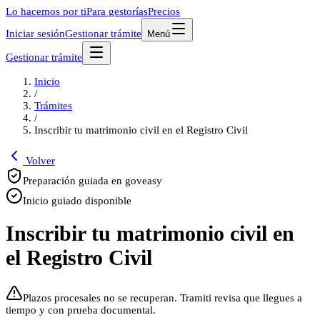
Lo hacemos por ti
Para gestorías
Precios
Iniciar sesión
Gestionar trámite
Menú
Gestionar trámite
Inicio
/
Trámites
/
Inscribir tu matrimonio civil en el Registro Civil
Volver
Preparación guiada en goveasy
Inicio guiado disponible
Inscribir tu matrimonio civil en
el Registro Civil
Plazos procesales no se recuperan. Tramiti revisa que llegues a
tiempo y con prueba documental.