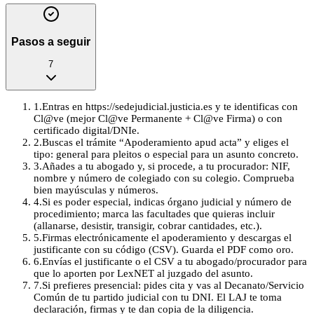
Pasos a seguir
7
1
.
Entras en https://sedejudicial.justicia.es y te identificas con
Cl@ve (mejor Cl@ve Permanente + Cl@ve Firma) o con
certificado digital/DNIe.
2
.
Buscas el trámite “Apoderamiento apud acta” y eliges el
tipo: general para pleitos o especial para un asunto concreto.
3
.
Añades a tu abogado y, si procede, a tu procurador: NIF,
nombre y número de colegiado con su colegio. Comprueba
bien mayúsculas y números.
4
.
Si es poder especial, indicas órgano judicial y número de
procedimiento; marca las facultades que quieras incluir
(allanarse, desistir, transigir, cobrar cantidades, etc.).
5
.
Firmas electrónicamente el apoderamiento y descargas el
justificante con su código (CSV). Guarda el PDF como oro.
6
.
Envías el justificante o el CSV a tu abogado/procurador para
que lo aporten por LexNET al juzgado del asunto.
7
.
Si prefieres presencial: pides cita y vas al Decanato/Servicio
Común de tu partido judicial con tu DNI. El LAJ te toma
declaración, firmas y te dan copia de la diligencia.