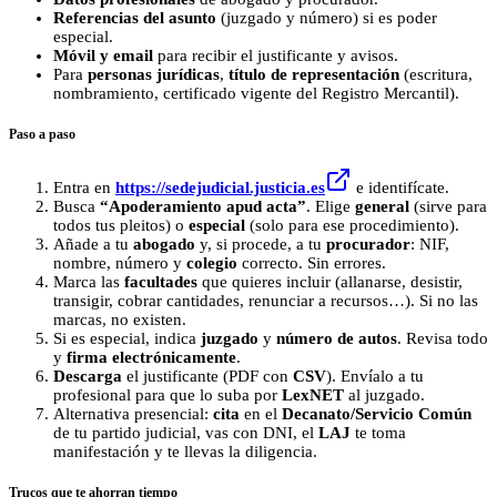
Referencias del asunto
(juzgado y número) si es poder
especial.
Móvil y email
para recibir el justificante y avisos.
Para
personas jurídicas
,
título de representación
(escritura,
nombramiento, certificado vigente del Registro Mercantil).
Paso a paso
Entra en
https://sedejudicial.justicia.es
e identifícate.
Busca
“Apoderamiento apud acta”
. Elige
general
(sirve para
todos tus pleitos) o
especial
(solo para ese procedimiento).
Añade a tu
abogado
y, si procede, a tu
procurador
: NIF,
nombre, número y
colegio
correcto. Sin errores.
Marca las
facultades
que quieres incluir (allanarse, desistir,
transigir, cobrar cantidades, renunciar a recursos…). Si no las
marcas, no existen.
Si es especial, indica
juzgado
y
número de autos
. Revisa todo
y
firma electrónicamente
.
Descarga
el justificante (PDF con
CSV
). Envíalo a tu
profesional para que lo suba por
LexNET
al juzgado.
Alternativa presencial:
cita
en el
Decanato/Servicio Común
de tu partido judicial, vas con DNI, el
LAJ
te toma
manifestación y te llevas la diligencia.
Trucos que te ahorran tiempo