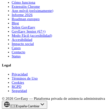
Cómo funciona
Extensión Chrome
App móvil (próximamente)
Informe 2026
Roadmap europeo
Blog
Sobre
Gov
Easy
Gov
Easy
Senior (67+)
Modo Fácil (accesibilidad)
Accesibilidad
Impacto social
Casos
Contacto
Status
Legal
Privacidad
Términos de Uso
Cookies
RGPD
Seguridad
© 2026
Gov
Easy
— Plataforma privada de asistencia administrativa
🇪🇸
España
·
Cambiar