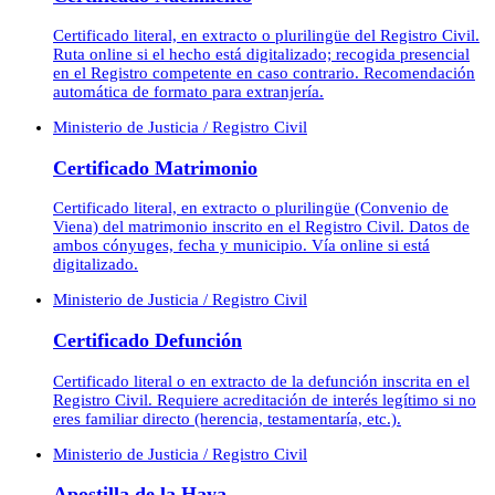
Certificado literal, en extracto o plurilingüe del Registro Civil.
Ruta online si el hecho está digitalizado; recogida presencial
en el Registro competente en caso contrario. Recomendación
automática de formato para extranjería.
Ministerio de Justicia / Registro Civil
Certificado Matrimonio
Certificado literal, en extracto o plurilingüe (Convenio de
Viena) del matrimonio inscrito en el Registro Civil. Datos de
ambos cónyuges, fecha y municipio. Vía online si está
digitalizado.
Ministerio de Justicia / Registro Civil
Certificado Defunción
Certificado literal o en extracto de la defunción inscrita en el
Registro Civil. Requiere acreditación de interés legítimo si no
eres familiar directo (herencia, testamentaría, etc.).
Ministerio de Justicia / Registro Civil
Apostilla de la Haya