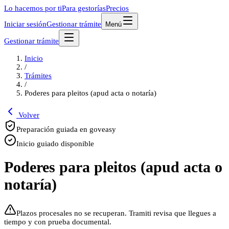
Lo hacemos por ti
Para gestorías
Precios
Iniciar sesión
Gestionar trámite
Menú
Gestionar trámite
Inicio
/
Trámites
/
Poderes para pleitos (apud acta o notaría)
Volver
Preparación guiada en goveasy
Inicio guiado disponible
Poderes para pleitos (apud acta o
notaría)
Plazos procesales no se recuperan. Tramiti revisa que llegues a
tiempo y con prueba documental.