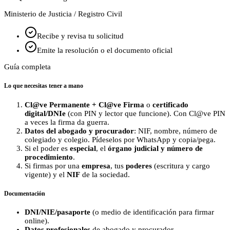
Ministerio de Justicia / Registro Civil
Recibe y revisa tu solicitud
Emite la resolución o el documento oficial
Guía completa
Lo que necesitas tener a mano
Cl@ve Permanente + Cl@ve Firma
o
certificado
digital/DNIe
(con PIN y lector que funcione). Con Cl@ve PIN
a veces la firma da guerra.
Datos del abogado y procurador
: NIF, nombre, número de
colegiado y colegio. Pídeselos por WhatsApp y copia/pega.
Si el poder es
especial
, el
órgano judicial y número de
procedimiento
.
Si firmas por una
empresa
, tus
poderes
(escritura y cargo
vigente) y el
NIF
de la sociedad.
Documentación
DNI/NIE/pasaporte
(o medio de identificación para firmar
online).
Datos profesionales
de abogado y procurador.