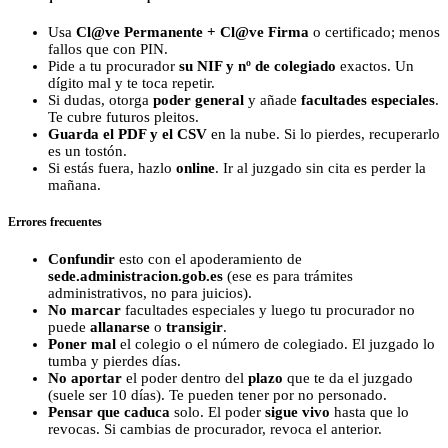
Usa
Cl@ve Permanente + Cl@ve Firma
o certificado; menos
fallos que con PIN.
Pide a tu procurador
su NIF y nº de colegiado
exactos. Un
dígito mal y te toca repetir.
Si dudas, otorga
poder general
y añade
facultades especiales
.
Te cubre futuros pleitos.
Guarda el PDF y el CSV
en la nube. Si lo pierdes, recuperarlo
es un tostón.
Si estás fuera, hazlo
online
. Ir al juzgado sin cita es perder la
mañana.
Errores frecuentes
Confundir
esto con el apoderamiento de
sede.administracion.gob.es
(ese es para trámites
administrativos, no para juicios).
No marcar
facultades especiales y luego tu procurador no
puede
allanarse
o
transigir
.
Poner mal
el colegio o el número de colegiado. El juzgado lo
tumba y pierdes días.
No aportar
el poder dentro del
plazo
que te da el juzgado
(suele ser 10 días). Te pueden tener por no personado.
Pensar que caduca
solo. El poder
sigue vivo
hasta que lo
revocas. Si cambias de procurador, revoca el anterior.