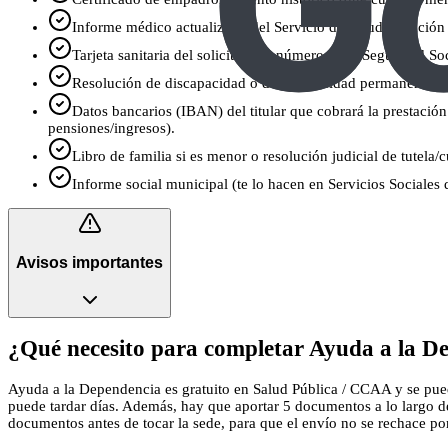
Informe médico actualizado del Servicio de Salud (atención p
Tarjeta sanitaria del solicitante y número de la Seguridad Soc
Resolución de discapacidad o de incapacidad permanente, si 
Datos bancarios (IBAN) del titular que cobrará la prestación 
pensiones/ingresos).
Libro de familia si es menor o resolución judicial de tutela/cu
Informe social municipal (te lo hacen en Servicios Sociales d
Avisos importantes
¿Qué necesito para completar Ayuda a la De
Ayuda a la Dependencia es gratuito en Salud Pública / CCAA y se puede 
puede tardar días. Además, hay que aportar 5 documentos a lo largo de
documentos antes de tocar la sede, para que el envío no se rechace por u