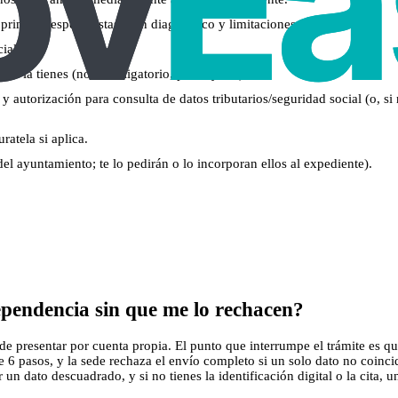
rimaria/especialistas) con diagnóstico y limitaciones funcionales.
ial.
ya la tienes (no es obligatorio, pero ayuda).
y autorización para consulta de datos tributarios/seguridad social (o, si 
ratela si aplica.
el ayuntamiento; te lo pedirán o lo incorporan ellos al expediente).
pendencia sin que me lo rechacen?
presentar por cuenta propia. El punto que interrumpe el trámite es que 
 6 pasos, y la sede rechaza el envío completo si un solo dato no coinc
n dato descuadrado, y si no tienes la identificación digital o la cita, u