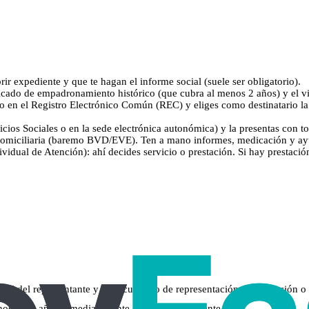
rir expediente y que te hagan el informe social (suele ser obligatorio).
icado de empadronamiento histórico (que cubra al menos 2 años) y el v
cado en el Registro Electrónico Común (REC) y eliges como destinatario l
ervicios Sociales o en la sede electrónica autonómica) y la presentas con
a domiciliaria (baremo BVD/EVE). Ten a mano informes, medicación y ayud
dividual de Atención): ahí decides servicio o prestación. Si hay prestaci
n el del representante y el documento de representación (autorización o t
os los 2 años inmediatamente anteriores) y vigente.