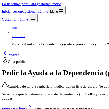
Lo hacemos por ti
Para gestorías
Precios
Iniciar sesión
Gestionar trámite
Menú
Gestionar trámite
Inicio
/
Trámites
/
Pedir la Ayuda a la Dependencia (grado y prestaciones) en tu
Volver
Guía pública
Pedir la Ayuda a la Dependencia 
Cambios de tarjeta sanitaria o médico tienen lista de espera. Te av
Sirve para que te valoren el grado de dependencia (I, II o III) y te as
ayudas.
Empezar trámite
Gratis · sin tarjeta · guardas el progreso