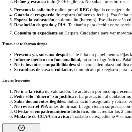
Reúne y escanea
todo (PDF legibles). No subas fotos borrosas: 
Presenta la solicitud
: online por el
REC
(elige la consejería d
Guarda el resguardo
de registro (número y fecha). Esa fecha m
Espera la valoración
en domicilio (baremo). Ese día enseña cómo
Resolución de grado
y
PIA
. Te citarán para decidir entre servi
Consulta tu expediente
en Carpeta Ciudadana para ver movimie
Trucos que te ahorran tiempo
Presenta ya, subsana después
si te falta un papel menor. Fijas l
Informe médico con funcionalidad
, no sólo diagnósticos. Pala
No te inventes compatibilidades
: si te conceden plaza pública 
Si cambias de casa o cuidador
, comunícalo por registro para e
Errores frecuentes
No ir a la visita
de valoración. Te archivan por incomparecenci
Pedir sólo “dinero” sin justificar
. La prestación al cuidador no
Subir documentos ilegibles
. Subsanación asegurada y retraso ex
No revisar el PIA
antes de firmar. Luego vienen sorpresas con
Olvidar el empadronamiento histórico
. Sin acreditar los 2 año
Mudarte de CCAA sin avisar
. Traslado de expediente = seman