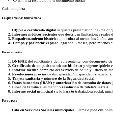
Emite la resolución o el documento oficial
Guía completa
Lo que necesitas tener a mano
Cl@ve o certificado digital
si quieres presentar online (mejor 
Informes médicos recientes
que describan limitaciones reales d
Empadronamiento histórico
que cubra al menos los 2 años ante
Tiempo y paciencia
: el plazo legal son 6 meses, pero muchos ex
Documentación
DNI/NIE
del solicitante y del representante, con
documento de 
Certificado de empadronamiento histórico
y vigente (pídelo e
Informe médico
completo del Servicio de Salud y listado de me
Resoluciones previas
de discapacidad/incapacidad (si existen).
Tarjeta sanitaria
y
número de la Seguridad Social
.
Datos bancarios (IBAN)
y
autorización de consulta de datos
(
Libro de familia
si es menor o
resolución de tutela/curatela
.
Informe social municipal
(te lo hará tu trabajadora social; mu
Paso a paso
Cita en Servicios Sociales municipales
. Llama o pide cita onli