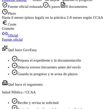
Fuente oficial enlazada
6
pasos
8
documentos
Plazo
Hasta 6 meses (plazo legal); en la práctica 2-8 meses según CCAA
Coste
Gratuito
Oficial
Fuente oficial
Qué hace GovEasy
Prepara el expediente y la documentación
Detecta errores frecuentes antes del envío
Guarda tu progreso y te avisa de plazos
Qué hace el organismo
Salud Pública / CCAA
Recibe y revisa tu solicitud