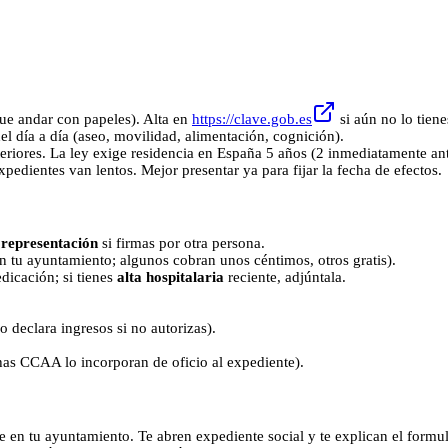
que andar con papeles). Alta en
https://clave.gob.es
si aún no lo tiene
el día a día (aseo, movilidad, alimentación, cognición).
riores. La ley exige residencia en España 5 años (2 inmediatamente anter
pedientes van lentos. Mejor presentar ya para fijar la fecha de efectos.
representación
si firmas por otra persona.
n tu ayuntamiento; algunos cobran unos céntimos, otros gratis).
dicación; si tienes
alta hospitalaria
reciente, adjúntala.
o declara ingresos si no autorizas).
chas CCAA lo incorporan de oficio al expediente).
ne en tu ayuntamiento. Te abren expediente social y te explican el form