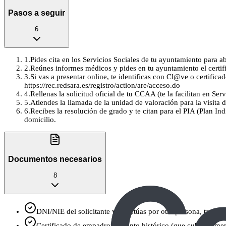
Pasos a seguir
6
1
.
Pides cita en los Servicios Sociales de tu ayuntamiento para ab
2
.
Reúnes informes médicos y pides en tu ayuntamiento el certif
3
.
Si vas a presentar online, te identificas con Cl@ve o certifi
https://rec.redsara.es/registro/action/are/acceso.do
4
.
Rellenas la solicitud oficial de tu CCAA (te la facilitan en S
5
.
Atiendes la llamada de la unidad de valoración para la visit
6
.
Recibes la resolución de grado y te citan para el PIA (Plan In
domicilio.
Documentos necesarios
8
DNI/NIE del solicitante y, si actúas por otra persona, tambié
Certificado de empadronamiento histórico (que cubra al men