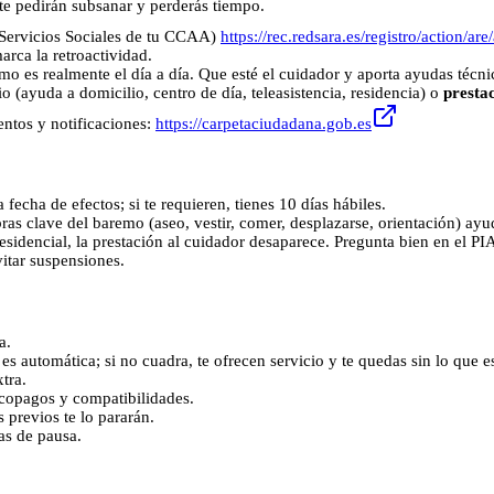
te pedirán subsanar y perderás tiempo.
e Servicios Sociales de tu CCAA)
https://rec.redsara.es/registro/action/ar
arca la retroactividad.
 es realmente el día a día. Que esté el cuidador y aporta ayudas técnica
cio (ayuda a domicilio, centro de día, teleasistencia, residencia) o
presta
ntos y notificaciones:
https://carpetaciudadana.gob.es
a fecha de efectos; si te requieren, tienes 10 días hábiles.
bras clave del baremo (aseo, vestir, comer, desplazarse, orientación) ayu
residencial, la prestación al cuidador desaparece. Pregunta bien en el PI
vitar suspensiones.
a.
 es automática; si no cuadra, te ofrecen servicio y te quedas sin lo que e
tra.
 copagos y compatibilidades.
s previos te lo pararán.
as de pausa.