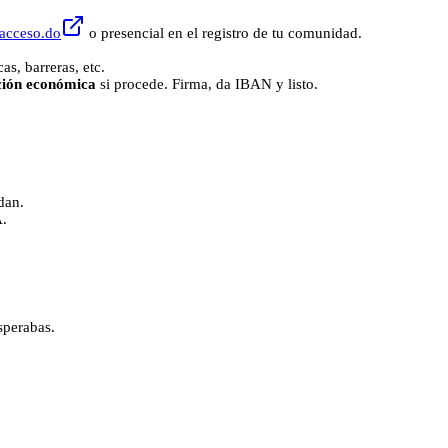
e/acceso.do
o presencial en el registro de tu comunidad.
s, barreras, etc.
ción económica
si procede. Firma, da IBAN y listo.
dan.
A.
sperabas.