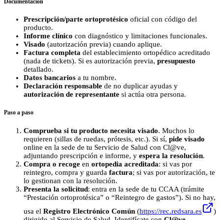
Documentación
Prescripción/parte ortoprotésico
oficial con código del
producto.
Informe clínico
con diagnóstico y limitaciones funcionales.
Visado
(autorización previa) cuando aplique.
Factura completa
del establecimiento ortopédico acreditado
(nada de tickets). Si es autorización previa,
presupuesto
detallado.
Datos bancarios
a tu nombre.
Declaración responsable
de no duplicar ayudas y
autorización de representante
si actúa otra persona.
Paso a paso
Comprueba si tu producto necesita visado
. Muchos lo
requieren (sillas de ruedas, prótesis, etc.). Si sí,
pide visado
online en la sede de tu Servicio de Salud con Cl@ve,
adjuntando prescripción e informe, y
espera la resolución
.
Compra o recoge
en
ortopedia acreditada
: si vas por
reintegro, compra y guarda
factura
; si vas por autorización, te
lo gestionan con la resolución.
Presenta la solicitud
: entra en la sede de tu CCAA (trámite
“Prestación ortoprotésica” o “Reintegro de gastos”). Si no hay,
usa el
Registro Electrónico Común
(
https://rec.redsara.es
)
dirigido al Servicio de Salud. Identifícate con
Cl@ve
.