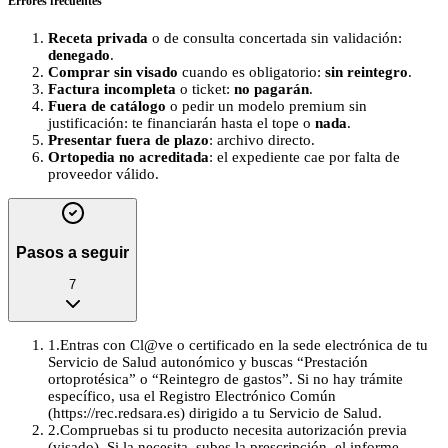
Errores frecuentes
Receta privada
o de consulta concertada sin validación:
denegado
.
Comprar sin visado
cuando es obligatorio:
sin reintegro
.
Factura incompleta
o ticket:
no pagarán
.
Fuera de catálogo
o pedir un modelo premium sin
justificación: te financiarán hasta el tope o
nada
.
Presentar fuera de plazo
: archivo directo.
Ortopedia no acreditada
: el expediente cae por falta de
proveedor válido.
Pasos a seguir
7
1
.
Entras con Cl@ve o certificado en la sede electrónica de tu
Servicio de Salud autonómico y buscas “Prestación
ortoprotésica” o “Reintegro de gastos”. Si no hay trámite
específico, usa el Registro Electrónico Común
(https://rec.redsara.es) dirigido a tu Servicio de Salud.
2
.
Compruebas si tu producto necesita autorización previa
(visado). Si la necesita, subes la prescripción, el informe