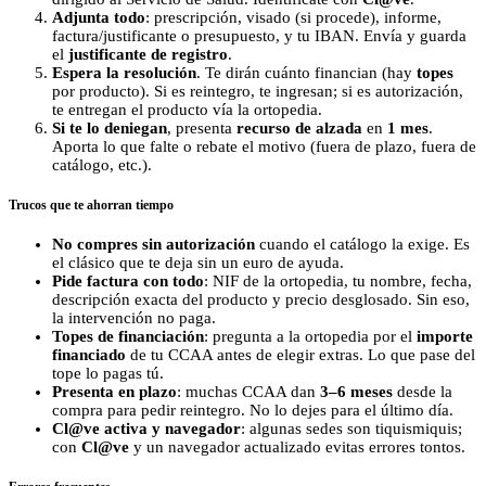
Adjunta todo
: prescripción, visado (si procede), informe,
factura/justificante o presupuesto, y tu IBAN. Envía y guarda
el
justificante de registro
.
Espera la resolución
. Te dirán cuánto financian (hay
topes
por producto). Si es reintegro, te ingresan; si es autorización,
te entregan el producto vía la ortopedia.
Si te lo deniegan
, presenta
recurso de alzada
en
1 mes
.
Aporta lo que falte o rebate el motivo (fuera de plazo, fuera de
catálogo, etc.).
Trucos que te ahorran tiempo
No compres sin autorización
cuando el catálogo la exige. Es
el clásico que te deja sin un euro de ayuda.
Pide factura con todo
: NIF de la ortopedia, tu nombre, fecha,
descripción exacta del producto y precio desglosado. Sin eso,
la intervención no paga.
Topes de financiación
: pregunta a la ortopedia por el
importe
financiado
de tu CCAA antes de elegir extras. Lo que pase del
tope lo pagas tú.
Presenta en plazo
: muchas CCAA dan
3–6 meses
desde la
compra para pedir reintegro. No lo dejes para el último día.
Cl@ve activa y navegador
: algunas sedes son tiquismiquis;
con
Cl@ve
y un navegador actualizado evitas errores tontos.