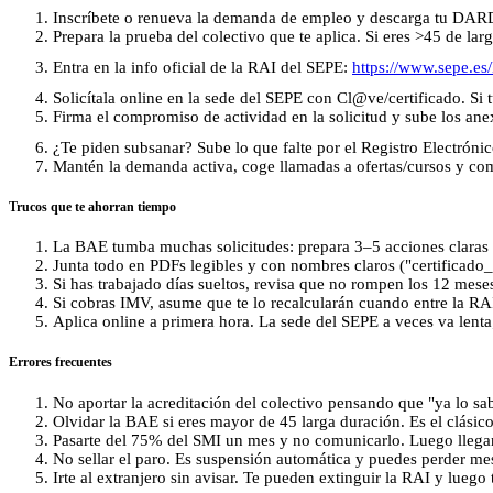
Inscríbete o renueva la demanda de empleo y descarga tu DAR
Prepara la prueba del colectivo que te aplica. Si eres >45 de la
Entra en la info oficial de la RAI del SEPE:
https://www.sepe.es/
Solicítala online en la sede del SEPE con Cl@ve/certificado. Si 
Firma el compromiso de actividad en la solicitud y sube los anex
¿Te piden subsanar? Sube lo que falte por el Registro Electró
Mantén la demanda activa, coge llamadas a ofertas/cursos y comu
Trucos que te ahorran tiempo
La BAE tumba muchas solicitudes: prepara 3–5 acciones claras y
Junta todo en PDFs legibles y con nombres claros ("certificado_
Si has trabajado días sueltos, revisa que no rompen los 12 mes
Si cobras IMV, asume que te lo recalcularán cuando entre la RAI.
Aplica online a primera hora. La sede del SEPE a veces va lenta
Errores frecuentes
No aportar la acreditación del colectivo pensando que "ya lo sa
Olvidar la BAE si eres mayor de 45 larga duración. Es el clásic
Pasarte del 75% del SMI un mes y no comunicarlo. Luego llega
No sellar el paro. Es suspensión automática y puedes perder me
Irte al extranjero sin avisar. Te pueden extinguir la RAI y luego 