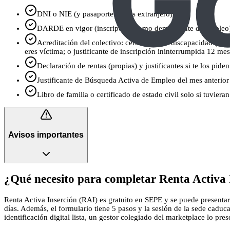
DNI o NIE (y pasaporte si eres extranjero).
DARDE en vigor (inscripción como demandante de empleo
Acreditación del colectivo: certificado de discapacidad (≥33
eres víctima; o justificante de inscripción ininterrumpida 12 me
Declaración de rentas (propias) y justificantes si te los piden
Justificante de Búsqueda Activa de Empleo del mes anterior (
Libro de familia o certificado de estado civil solo si tuviera
Avisos importantes
¿Qué necesito para completar Renta Activa 
Renta Activa Inserción (RAI) es gratuito en SEPE y se puede presentar 
días. Además, el formulario tiene 5 pasos y la sesión de la sede caduc
identificación digital lista, un gestor colegiado del marketplace lo prese