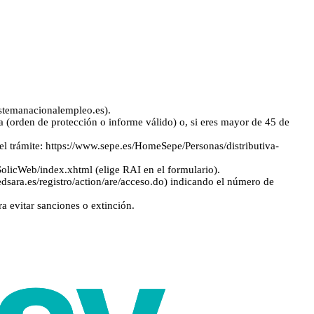
stemanacionalempleo.es).
ca (orden de protección o informe válido) o, si eres mayor de 45 de
el trámite: https://www.sepe.es/HomeSepe/Personas/distributiva-
eSolicWeb/index.xhtml (elige RAI en el formulario).
.redsara.es/registro/action/are/acceso.do) indicando el número de
ra evitar sanciones o extinción.