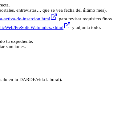
recta.
 portales, entrevistas… que se vea fecha del último mes).
a-activa-de-insercion.html
para revisar requisitos finos.
SolicWeb/PreSolicWeb/index.xhtml
y adjunta todo.
do tu expediente.
tar sanciones.
ébalo en tu DARDE/vida laboral).