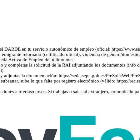
l DARDE en tu servicio autonómico de empleo (oficial: https://www.si
), emigrante retornado (certificado oficial), violencia de género/domésti
queda Activa de Empleo del último mes.
do y completas la solicitud de la RAI adjuntando los documentos (info d
l).
uí y adjuntas la documentación: https://sede.sepe.gob.es/PreSolicWeb/Pr
subsanar, sube lo que falte por registro electrónico (válido: https://rec
iones a ofertas/cursos. Si trabajas o sales al extranjero, comunícalo pa