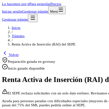
Lo hacemos por ti
Para gestorías
Precios
Iniciar sesión
Gestionar trámite
Menú
Gestionar trámite
Inicio
/
Trámites
/
Renta Activa de Inserción (RAI) del SEPE
Volver
Preparación guiada en goveasy
Inicio guiado disponible
Renta Activa de Inserción (RAI) 
El SEPE rechaza solicitudes con un solo dato erróneo. Revisamos e
Ayuda para personas paradas con dificultades especiales (mayores de 4
pasan del 75% del SMI, puedes pedirla online al SEPE.