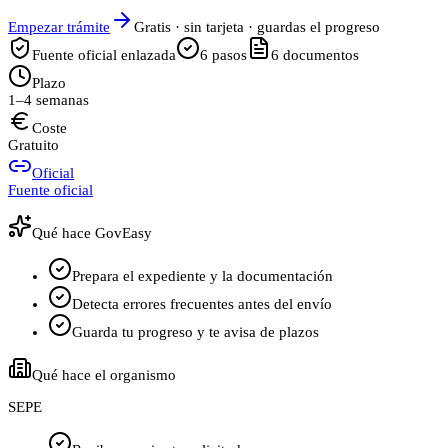
Empezar trámite
Gratis · sin tarjeta · guardas el progreso
Fuente oficial enlazada
6
pasos
6
documentos
Plazo
1–4 semanas
Coste
Gratuito
Oficial
Fuente oficial
Qué hace GovEasy
Prepara el expediente y la documentación
Detecta errores frecuentes antes del envío
Guarda tu progreso y te avisa de plazos
Qué hace el organismo
SEPE