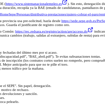
DE (
https://www.sistemanacionalempleo.es
). Sin esto, denegación di
rga duración, recopila ya la BAE (emails de candidaturas, pantallazos de
HomeSepe/Personas/distributiva-prestaciones/quiero-cobrar-el-paro/rent
tu provincia usa pre-solicitud, hazla desde
https://sede.sepe.gob.es/Pre
os. Guarda el justificante de registro como oro.
nico Común:
https://rec.redsara.es/registro/action/are/acceso.do
indican
nica cambios (trabajo, salidas al extranjero, subidas de renta) para evi
 fechadas del último mes por si acaso.
discapacidad.pdf", "BAE_abril.pdf"). Te evitas subsanaciones tontas.
es de inscripción (los contratos cortos suelen no romperlo, pero compru
 Mejor anticiparlo para que no te pille el toro.
; menos tráfico por la mañana.
be el SEPE". Sin papel, denegación.
o motivo de rechazo.
n devoluciones y sanción.
ses.
toca pelearlo.