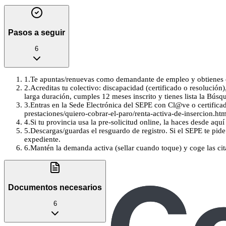
Pasos a seguir
6
1
.
Te apuntas/renuevas como demandante de empleo y obtienes e
2
.
Acreditas tu colectivo: discapacidad (certificado o resolución
larga duración, cumples 12 meses inscrito y tienes lista la Bús
3
.
Entras en la Sede Electrónica del SEPE con Cl@ve o certifica
prestaciones/quiero-cobrar-el-paro/renta-activa-de-insercion.htm
4
.
Si tu provincia usa la pre-solicitud online, la haces desde aq
5
.
Descargas/guardas el resguardo de registro. Si el SEPE te pide 
expediente.
6
.
Mantén la demanda activa (sellar cuando toque) y coge las citac
Documentos necesarios
6