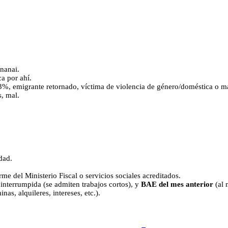
 nanai.
a por ahí.
3%, emigrante retornado, víctima de violencia de género/doméstica o m
s, mal.
dad.
me del Ministerio Fiscal o servicios sociales acreditados.
interrumpida (se admiten trabajos cortos), y
BAE del mes anterior
(al 
nas, alquileres, intereses, etc.).