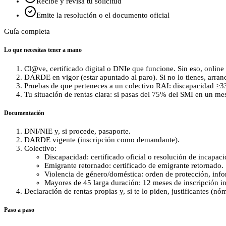
Recibe y revisa tu solicitud
Emite la resolución o el documento oficial
Guía completa
Lo que necesitas tener a mano
Cl@ve, certificado digital o DNIe que funcione. Sin eso, online
DARDE en vigor (estar apuntado al paro). Si no lo tienes, arranc
Pruebas de que perteneces a un colectivo RAI: discapacidad ≥3
Tu situación de rentas clara: si pasas del 75% del SMI en un me
Documentación
DNI/NIE y, si procede, pasaporte.
DARDE vigente (inscripción como demandante).
Colectivo:
Discapacidad: certificado oficial o resolución de incapaci
Emigrante retornado: certificado de emigrante retornado.
Violencia de género/doméstica: orden de protección, infor
Mayores de 45 larga duración: 12 meses de inscripción in
Declaración de rentas propias y, si te lo piden, justificantes (nómi
Paso a paso