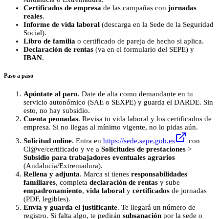
Certificados de empresa
de las campañas con
jornadas
reales
.
Informe de vida laboral
(descarga en la Sede de la Seguridad
Social).
Libro de familia
o certificado de pareja de hecho si aplica.
Declaración de rentas
(va en el formulario del SEPE) y
IBAN
.
Paso a paso
Apúntate al paro
. Date de alta como demandante en tu
servicio autonómico (SAE o SEXPE) y guarda el DARDE. Sin
esto, no hay subsidio.
Cuenta peonadas
. Revisa tu vida laboral y los certificados de
empresa. Si no llegas al mínimo vigente, no lo pidas aún.
Solicitud online
. Entra en
https://sede.sepe.gob.es
con
Cl@ve/certificado y ve a
Solicitudes de prestaciones
>
Subsidio para trabajadores eventuales agrarios
(Andalucía/Extremadura).
Rellena y adjunta
. Marca si tienes
responsabilidades
familiares
, completa
declaración de rentas
y sube
empadronamiento
,
vida laboral
y
certificados
de jornadas
(PDF, legibles).
Envía y guarda el justificante
. Te llegará un número de
registro. Si falta algo, te pedirán
subsanación
por la sede o