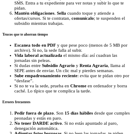
SMS. Entra a tu expediente para ver notas y subir lo que te
pidan.
Mantén obligaciones
.
Sella
cuando toque y atiende a
ofertas/cursos. Si te contratan,
comunícalo
; te suspenden el
subsidio mientras trabajas.
Trucos que te ahorran tiempo
Escanea todo en PDF
y que pese poco (menos de 5 MB por
archivo). Si no, la sede falla al subir.
Vida laboral actualizada
el mismo día: así cuadran las
jornadas sin peleas.
Si dudas entre
Subsidio Agrario
y
Renta Agraria
, llama al
SEPE antes de enviar. Un clic mal y pierdes semanas.
Sube empadronamiento reciente
: evita que te pidan otro por
“desfase”.
Si no te va la sede, prueba en
Chrome
en ordenador y borra
caché. Lo típico que te complica la tarde.
Errores frecuentes
Pedir fuera de plazo
. Son
15 días hábiles
desde que cumples
peonadas y estás en paro.
No tener DARDE activo
. Si no estás apuntado al paro,
denegación automática.
Adjuntar fotos borrosas
. Si no leen las jornadas, te piden