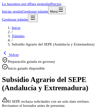
Lo hacemos por ti
Para gestorías
Precios
Iniciar sesión
Gestionar trámite
Menú
Gestionar trámite
Inicio
/
Trámites
/
Subsidio Agrario del SEPE (Andalucía y Extremadura)
Volver
Preparación guiada en goveasy
Inicio guiado disponible
Subsidio Agrario del SEPE
(Andalucía y Extremadura)
El SEPE rechaza solicitudes con un solo dato erróneo.
Revisamos el borrador antes de presentar.