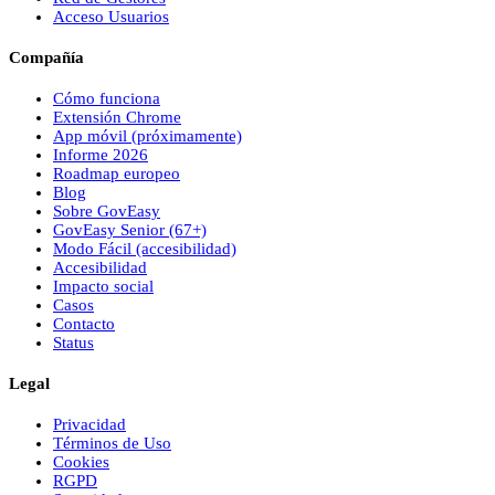
Acceso Usuarios
Compañía
Cómo funciona
Extensión Chrome
App móvil (próximamente)
Informe 2026
Roadmap europeo
Blog
Sobre
Gov
Easy
Gov
Easy
Senior (67+)
Modo Fácil (accesibilidad)
Accesibilidad
Impacto social
Casos
Contacto
Status
Legal
Privacidad
Términos de Uso
Cookies
RGPD