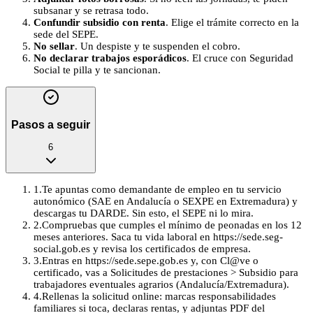
subsanar y se retrasa todo.
Confundir subsidio con renta
. Elige el trámite correcto en la
sede del SEPE.
No sellar
. Un despiste y te suspenden el cobro.
No declarar trabajos esporádicos
. El cruce con Seguridad
Social te pilla y te sancionan.
Pasos a seguir
6
1
.
Te apuntas como demandante de empleo en tu servicio
autonómico (SAE en Andalucía o SEXPE en Extremadura) y
descargas tu DARDE. Sin esto, el SEPE ni lo mira.
2
.
Compruebas que cumples el mínimo de peonadas en los 12
meses anteriores. Saca tu vida laboral en https://sede.seg-
social.gob.es y revisa los certificados de empresa.
3
.
Entras en https://sede.sepe.gob.es y, con Cl@ve o
certificado, vas a Solicitudes de prestaciones > Subsidio para
trabajadores eventuales agrarios (Andalucía/Extremadura).
4
.
Rellenas la solicitud online: marcas responsabilidades
familiares si toca, declaras rentas, y adjuntas PDF del