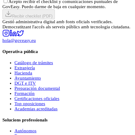
Acepto recibir el checklist y comunicaciones puntuales de
GovEasy. Puedo darme de baja en cualquier momento.
Recibir checklist (PDF)
Gestió administrativa digital amb fonts oficials verificades.
Democratitzant l'accés als serveis públics amb tecnologia ciutadana.
hola@goveasy.eu
Operativa pública
Catálogo de trámites
Extranjería
Hacienda
Ayuntamiento
DGT e ITV
Preparación documental
Formación
Certificaciones oficiales
Top oposiciones
Academias acreditadas
Solucions professionals
Autónomos