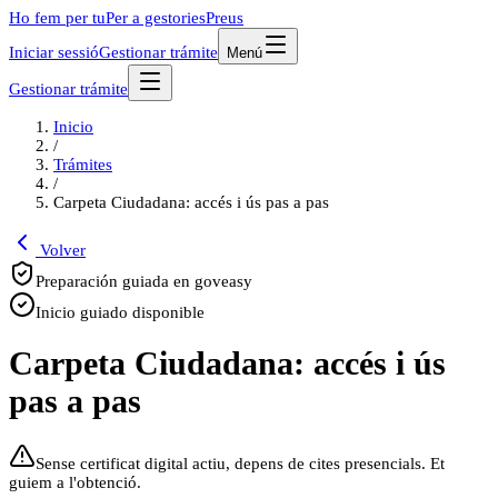
Ho fem per tu
Per a gestories
Preus
Iniciar sessió
Gestionar trámite
Menú
Gestionar trámite
Inicio
/
Trámites
/
Carpeta Ciudadana: accés i ús pas a pas
Volver
Preparación guiada en goveasy
Inicio guiado disponible
Carpeta Ciudadana: accés i ús
pas a pas
Sense certificat digital actiu, depens de cites presencials. Et
guiem a l'obtenció.