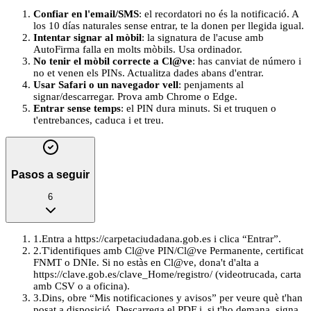
Confiar en l'email/SMS
: el recordatori no és la notificació. A
los 10 días naturales sense entrar, te la donen per llegida igual.
Intentar signar al mòbil
: la signatura de l'acuse amb
AutoFirma falla en molts mòbils. Usa ordinador.
No tenir el mòbil correcte a Cl@ve
: has canviat de número i
no et venen els PINs. Actualitza dades abans d'entrar.
Usar Safari o un navegador vell
: penjaments al
signar/descarregar. Prova amb Chrome o Edge.
Entrar sense temps
: el PIN dura minuts. Si et truquen o
t'entrebances, caduca i et treu.
Pasos a seguir
6
1
.
Entra a https://carpetaciudadana.gob.es i clica “Entrar”.
2
.
T'identifiques amb Cl@ve PIN/Cl@ve Permanente, certificat
FNMT o DNIe. Si no estàs en Cl@ve, dona't d'alta a
https://clave.gob.es/clave_Home/registro/ (videotrucada, carta
amb CSV o a oficina).
3
.
Dins, obre “Mis notificaciones y avisos” per veure què t'han
posat a disposició. Descarrega el PDF i, si t'ho demana, signa