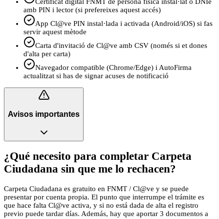
Certificat digital FNMT de persona física instal·lat o DNIe
amb PIN i lector (si prefereixes aquest accés)
App Cl@ve PIN instal·lada i activada (Android/iOS) si fas
servir aquest mètode
Carta d'invitació de Cl@ve amb CSV (només si et dones
d'alta per carta)
Navegador compatible (Chrome/Edge) i AutoFirma
actualitzat si has de signar acuses de notificació
Avisos importantes
¿Qué necesito para completar Carpeta
Ciudadana sin que me lo rechacen?
Carpeta Ciudadana es gratuito en FNMT / Cl@ve y se puede
presentar por cuenta propia. El punto que interrumpe el trámite es
que hace falta Cl@ve activa, y si no está dada de alta el registro
previo puede tardar días. Además, hay que aportar 3 documentos a