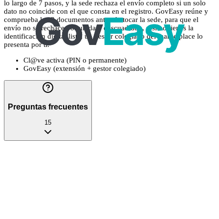
lo largo de 7 pasos, y la sede rechaza el envío completo si un solo
dato no coincide con el que consta en el registro. GovEasy reúne y
comprueba los 3 documentos antes de tocar la sede, para que el
envío no se rechace por un dato descuadrado, y si no tienes la
identificación digital lista, un gestor colegiado del marketplace lo
presenta por ti.
Cl@ve activa (PIN o permanente)
GovEasy (extensión + gestor colegiado)
Preguntas frecuentes
15