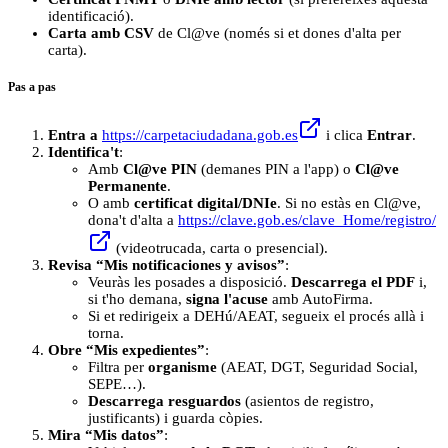
identificació).
Carta amb CSV
de Cl@ve (només si et dones d'alta per
carta).
Pas a pas
Entra a
https://carpetaciudadana.gob.es
i clica
Entrar
.
Identifica't
:
Amb
Cl@ve PIN
(demanes PIN a l'app) o
Cl@ve
Permanente
.
O amb
certificat digital/DNIe
. Si no estàs en Cl@ve,
dona't d'alta a
https://clave.gob.es/clave_Home/registro/
(videotrucada, carta o presencial).
Revisa “Mis notificaciones y avisos”
:
Veuràs les posades a disposició.
Descarrega el PDF
i,
si t'ho demana,
signa l'acuse
amb AutoFirma.
Si et redirigeix a DEHú/AEAT, segueix el procés allà i
torna.
Obre “Mis expedientes”
:
Filtra per
organisme
(AEAT, DGT, Seguridad Social,
SEPE…).
Descarrega resguardos
(asientos de registro,
justificants) i guarda còpies.
Mira “Mis datos”
: