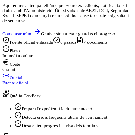
Aquí entres al teu panell únic per veure expedients, notificacions i
dades amb l'Administració. Útil si vols tenir AEAT, DGT, Seguridad
Social, SEPE i companyia en un sol lloc sense tornar-te boig saltant
de seu en seu.
Començar tràmit
Gratis · sin tarjeta · guardas el progreso
Fuente oficial enlazada
6
passos
7
documents
Plazo
Immediat online
Coste
Gratuït
Oficial
Fuente oficial
Què fa GovEasy
Prepara l'expedient i la documentació
Detecta errors freqüents abans de l'enviament
Desa el teu progrés i t'avisa dels terminis