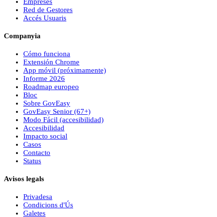
Empreses
Red de Gestores
Accés Usuaris
Companyia
Cómo funciona
Extensión Chrome
App móvil (próximamente)
Informe 2026
Roadmap europeo
Bloc
Sobre
Gov
Easy
Gov
Easy
Senior (67+)
Modo Fácil (accesibilidad)
Accesibilidad
Impacto social
Casos
Contacto
Status
Avisos legals
Privadesa
Condicions d'Ús
Galetes