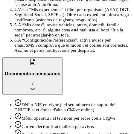
l'acuse amb AutoFirma.
4
.
Ves a “Mis expedientes” i filtra per organisme (AEAT, DGT,
Seguridad Social, SEPE…). Obre cada expedient i descarrega
justificants (asientos de registro, resguardos).
5
.
A “Mis datos”, revisa vehicles, punts, domicili, família
nombrosa, etc. Si alguna cosa està mal, usa el botó “Ir a la
sede” per arreglar-ho on toca.
6
.
A “Configuración/Preferencias”, activa avisos per
email/SMS i comprova que el mòbil i el correu són correctes.
Així no et perds notificacions per despistat.
Documentos necesarios
7
DNI o NIE en vigor (i el seu número de suport del
DNI/TIE si et dones d'alta a Cl@ve online)
Mòbil operatiu i al teu nom per rebre codis Cl@ve
Correu electrònic actualitzat per avisos