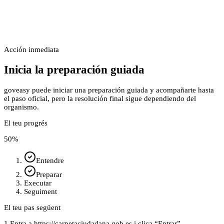
Acción inmediata
Inicia la preparación guiada
goveasy puede iniciar una preparación guiada y acompañarte hasta
el paso oficial, pero la resolución final sigue dependiendo del
organismo.
El teu progrés
50
%
Entendre
Preparar
Executar
Seguiment
El teu pas següent
1.
Entra a https://carpetaciudadana.gob.es i clica “Entrar”.