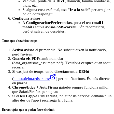
Vehicles,
punts de la DGT
, domicili, família nombrosa,
títols, etc.
Si alguna cosa està mal, usa
“Ir a la sede”
per arreglar-
ho on correspongui.
Configura avisos
:
A
Configuración/Preferencias
, posa el teu
email i
mòbil
i activa
avisos SMS/correu
. Són recordatoris,
però et salven de despistes.
Trucs que t'estalvien temps
Activa avisos
el primer dia. No substitueixen la notificació,
però t'avisen.
Guarda els PDFs
amb nom clar
(data_organisme_assumpte.pdf). T'estalvia cerques quan toqui
recórrer.
Si vas just de temps, entra
directament a DEHú
(
https://dehu.redsara.es/
) per notificacions. És més directe
en plazos.
Chrome/Edge + AutoFirma
gairebé sempre funciona millor
que Safari/Firefox per signar.
Si el teu
Cl@ve PIN caduca
, no et posis nerviós: demana'n un
altre des de l'app i recarrega la pàgina.
Errors típics que et poden fotre el tràmit