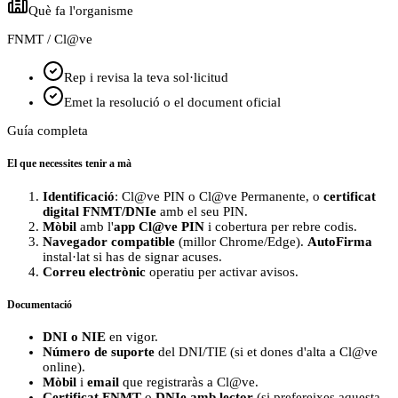
Què fa l'organisme
FNMT / Cl@ve
Rep i revisa la teva sol·licitud
Emet la resolució o el document oficial
Guía completa
El que necessites tenir a mà
Identificació
: Cl@ve PIN o Cl@ve Permanente, o
certificat
digital FNMT/DNIe
amb el seu PIN.
Mòbil
amb l'
app Cl@ve PIN
i cobertura per rebre codis.
Navegador compatible
(millor Chrome/Edge).
AutoFirma
instal·lat si has de signar acuses.
Correu electrònic
operatiu per activar avisos.
Documentació
DNI o NIE
en vigor.
Número de suporte
del DNI/TIE (si et dones d'alta a Cl@ve
online).
Mòbil
i
email
que registraràs a Cl@ve.
Certificat FNMT
o
DNIe amb lector
(si prefereixes aquesta