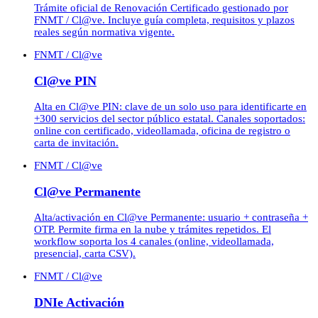
Trámite oficial de Renovación Certificado gestionado por
FNMT / Cl@ve. Incluye guía completa, requisitos y plazos
reales según normativa vigente.
FNMT / Cl@ve
Cl@ve PIN
Alta en Cl@ve PIN: clave de un solo uso para identificarte en
+300 servicios del sector público estatal. Canales soportados:
online con certificado, videollamada, oficina de registro o
carta de invitación.
FNMT / Cl@ve
Cl@ve Permanente
Alta/activación en Cl@ve Permanente: usuario + contraseña +
OTP. Permite firma en la nube y trámites repetidos. El
workflow soporta los 4 canales (online, videollamada,
presencial, carta CSV).
FNMT / Cl@ve
DNIe Activación