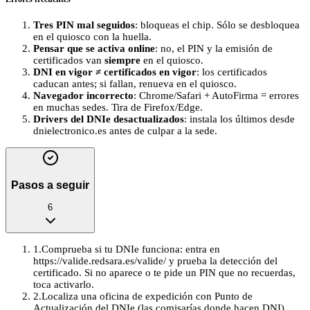
Tres PIN mal seguidos
: bloqueas el chip. Sólo se desbloquea
en el quiosco con la huella.
Pensar que se activa online
: no, el PIN y la emisión de
certificados van
siempre
en el quiosco.
DNI en vigor ≠ certificados en vigor
: los certificados
caducan antes; si fallan, renueva en el quiosco.
Navegador incorrecto
: Chrome/Safari + AutoFirma = errores
en muchas sedes. Tira de Firefox/Edge.
Drivers del DNIe desactualizados
: instala los últimos desde
dnielectronico.es antes de culpar a la sede.
Pasos a seguir
6
1
.
Comprueba si tu DNIe funciona: entra en
https://valide.redsara.es/valide/ y prueba la detección del
certificado. Si no aparece o te pide un PIN que no recuerdas,
toca activarlo.
2
.
Localiza una oficina de expedición con Punto de
Actualización del DNIe (las comisarías donde hacen DNI).