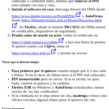
caducado o cambiaste datos, tendrás que
renovar el DNI
(otro trámite con tasa y cita).
Instala el software en casa
: descarga drivers del DNIe desde
https://www.dnielectronico.es/PortalDNIe/
y
AutoFirma
desde
https://firmaelectronica.gob.es/Home/Descargas.html
. En
Firefox
, añade el módulo
PKCS#11
del DNIe (menú
de certificados, dispositivos de seguridad).
Prueba antes de usarlo en serio
: valida el certificado en
https://valide.redsara.es/valide/
y haz una firma de prueba.
Si quieres usarlo con
Cl@ve
, entra en
https://www.clave.gob.es/
y prueba un acceso.
Trucos que te ahorran tiempo
Pasa primero por el quiosco
cuando tengas que ir a una sede
a firmar. Evita el show de última hora si el PIN está caducado.
PIN memorizable
pero no obvio. Si se te olvida, no pasa
nada: vuelves al quiosco y lo cambias.
Firefox ESR
en Windows y
AutoFirma
actualizados: menos
errores de ‘no hay certificados’.
Si la comisaría no te deja entrar sin cita,
madruga
o busca otra
oficina cercana; algunas dejan pasar al quiosco sin cita.
Errores frecuentes