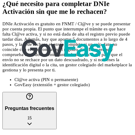
¿Qué necesito para completar DNIe
Activación sin que me lo rechacen?
DNIe Activación es gratuito en FNMT / Cl@ve y se puede presentar
por cuenta propia. El punto que interrumpe el trámite es que hace
falta Cl@ve activa, y si no está dada de alta el registro previo puede
tardar días. Además, hay que aportar 5 documentos a lo largo de 4
pasos, y la sede rechaza el envío completo si un solo dato no
coincide con el que consta en el registro. GovEasy reúne y
comprueba los 5 documentos antes de tocar la sede, para que el
envío no se rechace por un dato descuadrado, y si no tienes la
identificación digital o la cita, un gestor colegiado del marketplace la
gestiona y lo presenta por ti.
Cl@ve activa (PIN o permanente)
GovEasy (extensión + gestor colegiado)
Preguntas frecuentes
15