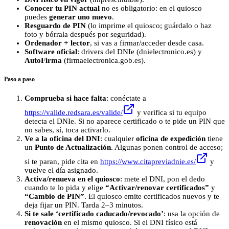
Conocer tu PIN actual
no es obligatorio: en el quiosco
puedes
generar uno nuevo
.
Resguardo de PIN
(lo imprime el quiosco; guárdalo o haz
foto y bórrala después por seguridad).
Ordenador + lector
, si vas a firmar/acceder desde casa.
Software oficial
: drivers del DNIe (dnielectronico.es) y
AutoFirma
(firmaelectronica.gob.es).
Paso a paso
Comprueba si hace falta
: conéctate a
https://valide.redsara.es/valide/
y verifica si tu equipo
detecta el DNIe. Si no aparece certificado o te pide un PIN que
no sabes, sí, toca activarlo.
Ve a la oficina del DNI
: cualquier
oficina de expedición
tiene
un
Punto de Actualización
. Algunas ponen control de acceso;
si te paran, pide cita en
https://www.citapreviadnie.es/
y
vuelve el día asignado.
Activa/renueva en el quiosco
: mete el DNI, pon el dedo
cuando te lo pida y elige
“Activar/renovar certificados”
y
“Cambio de PIN”
. El quiosco emite certificados nuevos y te
deja fijar un PIN. Tarda 2–3 minutos.
Si te sale ‘certificado caducado/revocado’
: usa la opción de
renovación
en el mismo quiosco. Si el DNI físico está