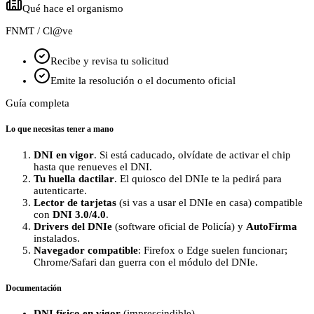
Qué hace el organismo
FNMT / Cl@ve
Recibe y revisa tu solicitud
Emite la resolución o el documento oficial
Guía completa
Lo que necesitas tener a mano
DNI en vigor
. Si está caducado, olvídate de activar el chip
hasta que renueves el DNI.
Tu huella dactilar
. El quiosco del DNIe te la pedirá para
autenticarte.
Lector de tarjetas
(si vas a usar el DNIe en casa) compatible
con
DNI 3.0/4.0
.
Drivers del DNIe
(software oficial de Policía) y
AutoFirma
instalados.
Navegador compatible
: Firefox o Edge suelen funcionar;
Chrome/Safari dan guerra con el módulo del DNIe.
Documentación
DNI físico en vigor
(imprescindible).