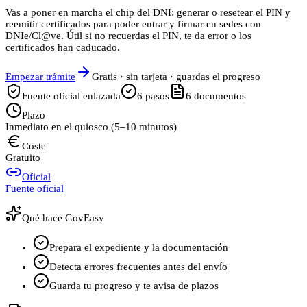
Vas a poner en marcha el chip del DNI: generar o resetear el PIN y
reemitir certificados para poder entrar y firmar en sedes con
DNIe/Cl@ve. Útil si no recuerdas el PIN, te da error o los
certificados han caducado.
Empezar trámite
Gratis · sin tarjeta · guardas el progreso
Fuente oficial enlazada
6
pasos
6
documentos
Plazo
Inmediato en el quiosco (5–10 minutos)
Coste
Gratuito
Oficial
Fuente oficial
Qué hace GovEasy
Prepara el expediente y la documentación
Detecta errores frecuentes antes del envío
Guarda tu progreso y te avisa de plazos