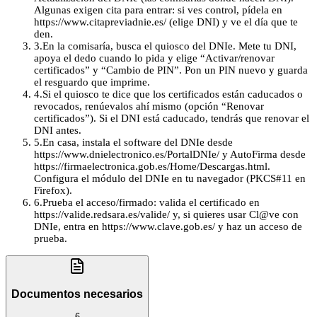
Algunas exigen cita para entrar: si ves control, pídela en
https://www.citapreviadnie.es/ (elige DNI) y ve el día que te
den.
3
.
En la comisaría, busca el quiosco del DNIe. Mete tu DNI,
apoya el dedo cuando lo pida y elige “Activar/renovar
certificados” y “Cambio de PIN”. Pon un PIN nuevo y guarda
el resguardo que imprime.
4
.
Si el quiosco te dice que los certificados están caducados o
revocados, renúevalos ahí mismo (opción “Renovar
certificados”). Si el DNI está caducado, tendrás que renovar el
DNI antes.
5
.
En casa, instala el software del DNIe desde
https://www.dnielectronico.es/PortalDNIe/ y AutoFirma desde
https://firmaelectronica.gob.es/Home/Descargas.html.
Configura el módulo del DNIe en tu navegador (PKCS#11 en
Firefox).
6
.
Prueba el acceso/firmado: valida el certificado en
https://valide.redsara.es/valide/ y, si quieres usar Cl@ve con
DNIe, entra en https://www.clave.gob.es/ y haz un acceso de
prueba.
Documentos necesarios
6