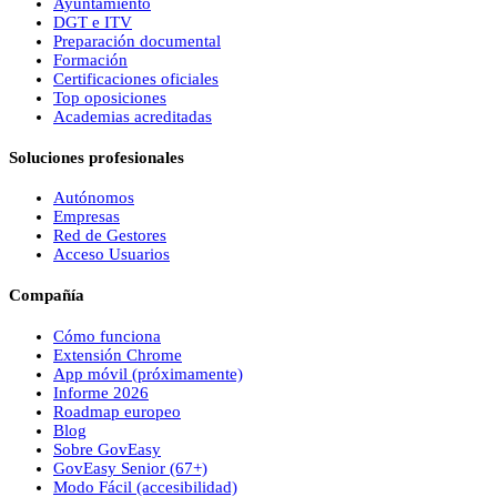
Ayuntamiento
DGT e ITV
Preparación documental
Formación
Certificaciones oficiales
Top oposiciones
Academias acreditadas
Soluciones profesionales
Autónomos
Empresas
Red de Gestores
Acceso Usuarios
Compañía
Cómo funciona
Extensión Chrome
App móvil (próximamente)
Informe 2026
Roadmap europeo
Blog
Sobre
Gov
Easy
Gov
Easy
Senior (67+)
Modo Fácil (accesibilidad)