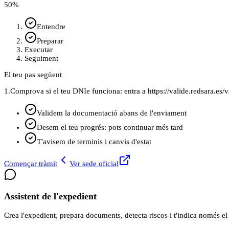
50
%
Entendre
Preparar
Executar
Seguiment
El teu pas següent
1.
Comprova si el teu DNIe funciona: entra a https://valide.redsara.es/va
Validem la documentació abans de l'enviament
Desem el teu progrés: pots continuar més tard
T'avisem de terminis i canvis d'estat
Començar tràmit
Ver sede oficial
Assistent de l'expedient
Crea l'expedient, prepara documents, detecta riscos i t'indica només el