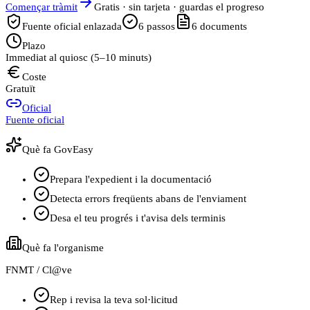
Començar tràmit
Gratis · sin tarjeta · guardas el progreso
Fuente oficial enlazada
6
passos
6
documents
Plazo
Immediat al quiosc (5–10 minuts)
Coste
Gratuït
Oficial
Fuente oficial
Què fa GovEasy
Prepara l'expedient i la documentació
Detecta errors freqüents abans de l'enviament
Desa el teu progrés i t'avisa dels terminis
Què fa l'organisme
FNMT / Cl@ve
Rep i revisa la teva sol·licitud