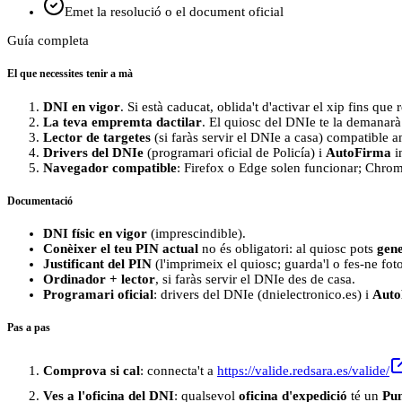
Emet la resolució o el document oficial
Guía completa
El que necessites tenir a mà
DNI en vigor
. Si està caducat, oblida't d'activar el xip fins que
La teva empremta dactilar
. El quiosc del DNIe te la demanarà 
Lector de targetes
(si faràs servir el DNIe a casa) compatible
Drivers del DNIe
(programari oficial de Policía) i
AutoFirma
in
Navegador compatible
: Firefox o Edge solen funcionar; Chro
Documentació
DNI físic en vigor
(imprescindible).
Conèixer el teu PIN actual
no és obligatori: al quiosc pots
gene
Justificant del PIN
(l'imprimeix el quiosc; guarda'l o fes-ne foto
Ordinador + lector
, si faràs servir el DNIe des de casa.
Programari oficial
: drivers del DNIe (dnielectronico.es) i
Auto
Pas a pas
Comprova si cal
: connecta't a
https://valide.redsara.es/valide/
Ves a l'oficina del DNI
: qualsevol
oficina d'expedició
té un
Pun