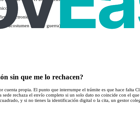
nico.es)
 firmaelectronica.gob.es)
ari acostumen a donar guerra)
ón sin que me lo rechacen?
uenta propia. El punto que interrumpe el trámite es que hace falta Cl@v
la sede rechaza el envío completo si un solo dato no coincide con el q
adrado, y si no tienes la identificación digital o la cita, un gestor cole