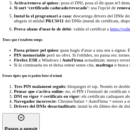
Activa/renova al quiosc
: posa el DNI, posa el dit quan te'l dema
Si surt ‘certificado caducado/revocado’
: usa l'opció de
renova
Instal·la el programari a casa
: descarrega drivers del DNIe d
afegeix el mòdul
PKCS#11
del DNIe (menú de certificats, dispos
Prova abans d'usar-lo de debò
: valida el certificat a
https://val
Trucs que t'estalvien temps
Passa primer pel quiosc
quan hagis d'anar a una seu a signar. Ev
PIN memoriable
però no obvi. Si t'oblides, no passa res: tornes
Firefox ESR
a Windows i
AutoFirma
actualitzats: menys errors 
Si la comissaria no et deixa entrar sense cita,
madruga
o busca u
Errors típics que et poden fotre el tràmit
Tres PIN malament seguits
: bloqueges el xip. Només es desbl
Pensar que s'activa online
: no, el PIN i l'emissió de certificats
DNI en vigor ≠ certificats en vigor
: els certificats caduquen aba
Navegador incorrecte
: Chrome/Safari + AutoFirma = errors a m
Drivers del DNIe desactualitzats
: instal·la els últims des de d
Pasos a seguir