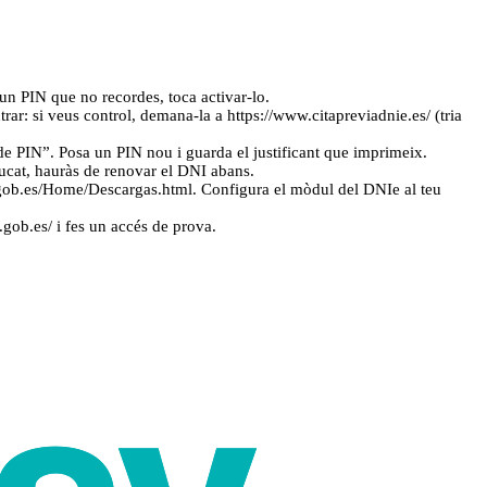
 un PIN que no recordes, toca activar-lo.
ar: si veus control, demana-la a https://www.citapreviadnie.es/ (tria
de PIN”. Posa un PIN nou i guarda el justificant que imprimeix.
aducat, hauràs de renovar el DNI abans.
ca.gob.es/Home/Descargas.html. Configura el mòdul del DNIe al teu
e.gob.es/ i fes un accés de prova.