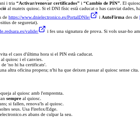
ni i tria
“Activar/renovar certificados”
i
“Cambio de PIN”
. El quios
ció
al mateix quiosc. Si el DNI físic està caducat o has canviat dades, 
es de
https://www.dnielectronico.es/PortalDNIe/
i
AutoFirma
des de
itius de seguretat).
ide.redsara.es/valide/
i fes una signatura de prova. Si vols usar-ho a
ita el caos d'última hora si el PIN està caducat.
 al quiosc i el canvies.
de 'no hi ha certificats'.
na altra oficina propera; n'hi ha que deixen passar al quiosc sense cita.
oqueja al quiosc amb l'empremta.
 van
sempre
al quiosc.
ns; si fallen, renova'ls al quiosc.
oltes seus. Usa Firefox/Edge.
nielectronico.es abans de culpar la seu.