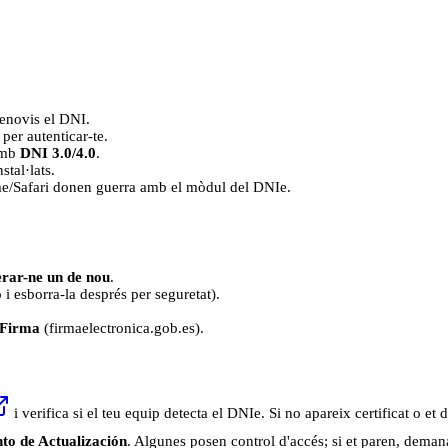
 renovis el DNI.
per autenticar-te.
 amb
DNI 3.0/4.0
.
stal·lats.
me/Safari donen guerra amb el mòdul del DNIe.
rar-ne un de nou
.
 i esborra-la després per seguretat).
Firma
(firmaelectronica.gob.es).
i verifica si el teu equip detecta el DNIe. Si no apareix certificat o et
to de Actualización
. Algunes posen control d'accés; si et paren, deman