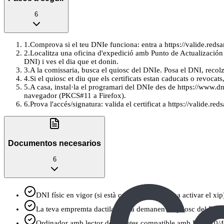
6
1
.
Comprova si el teu DNIe funciona: entra a https://valide.redsar
2
.
Localitza una oficina d'expedició amb Punto de Actualización d
DNI) i ves el dia que et donin.
3
.
A la comissaria, busca el quiosc del DNIe. Posa el DNI, recolz
4
.
Si el quiosc et diu que els certificats estan caducats o revoca
5
.
A casa, instal·la el programari del DNIe des de https://www.d
navegador (PKCS#11 a Firefox).
6
.
Prova l'accés/signatura: valida el certificat a https://valide.r
Documentos necesarios
6
DNI físic en vigor (si està caducat, no et deixa activar el xip
La teva empremta dactilar (te la demanen al quiosc del DNI
Ordinador amb lector de targetes compatible amb DNI 3.0/4.0