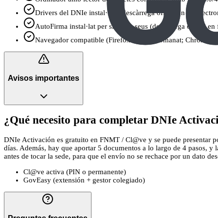
Drivers del DNIe instal·lats (descàrrega oficial en dnielectro
AutoFirma instal·lat per signar a seus (descàrrega oficial en
Navegador compatible (Firefox/Edge recomanat; Chrome/Saf
Avisos importantes
¿Qué necesito para completar DNIe Activaci
DNIe Activación es gratuito en FNMT / Cl@ve y se puede presentar por c
días. Además, hay que aportar 5 documentos a lo largo de 4 pasos, y 
antes de tocar la sede, para que el envío no se rechace por un dato descu
Cl@ve activa (PIN o permanente)
GovEasy (extensión + gestor colegiado)