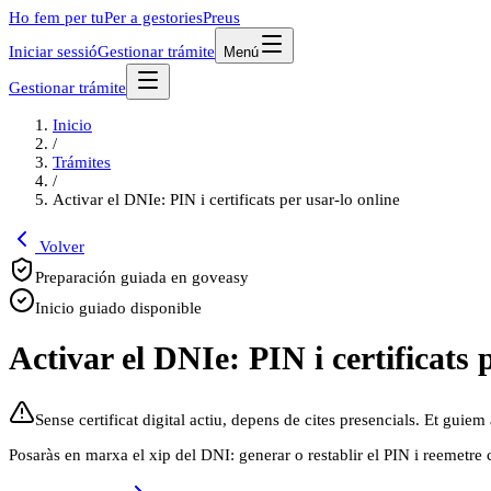
Ho fem per tu
Per a gestories
Preus
Iniciar sessió
Gestionar trámite
Menú
Gestionar trámite
Inicio
/
Trámites
/
Activar el DNIe: PIN i certificats per usar-lo online
Volver
Preparación guiada en goveasy
Inicio guiado disponible
Activar el DNIe: PIN i certificats 
Sense certificat digital actiu, depens de cites presencials. Et guiem 
Posaràs en marxa el xip del DNI: generar o restablir el PIN i reemetre c