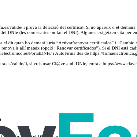
a.es/valide/ i prova la detecció del certificat. Si no apareix o et demana
el DNIe (les comissaries on fan el DNI). Algunes exigeixen cita per entr
a el dit quan ho demani i tria “Activar/renovar certificados” i “Cambio 
ts, renova'ls allí mateix (opció “Renovar certificados”). Si el DNI està c
nielectronico.es/PortalDNIe/ i AutoFirma des de https://firmaelectroni
edsara.es/valide/ i, si vols usar Cl@ve amb DNIe, entra a https://www.clav
)
e)
 (si faràs servir el DNIe a casa)