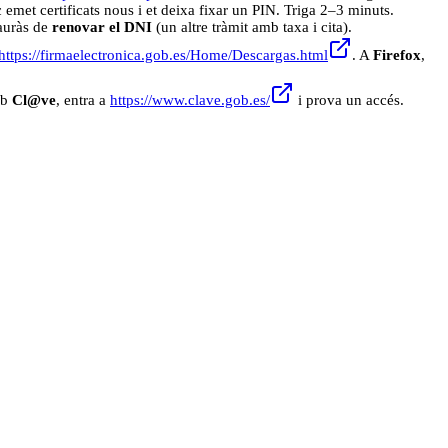
c emet certificats nous i et deixa fixar un PIN. Triga 2–3 minuts.
hauràs de
renovar el DNI
(un altre tràmit amb taxa i cita).
https://firmaelectronica.gob.es/Home/Descargas.html
. A
Firefox
,
mb
Cl@ve
, entra a
https://www.clave.gob.es/
i prova un accés.