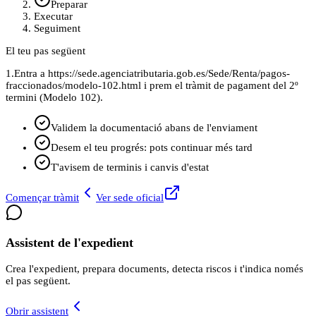
Preparar
Executar
Seguiment
El teu pas següent
1.
Entra a https://sede.agenciatributaria.gob.es/Sede/Renta/pagos-
fraccionados/modelo-102.html i prem el tràmit de pagament del 2º
termini (Modelo 102).
Validem la documentació abans de l'enviament
Desem el teu progrés: pots continuar més tard
T'avisem de terminis i canvis d'estat
Començar tràmit
Ver sede oficial
Assistent de l'expedient
Crea l'expedient, prepara documents, detecta riscos i t'indica només
el pas següent.
Obrir assistent