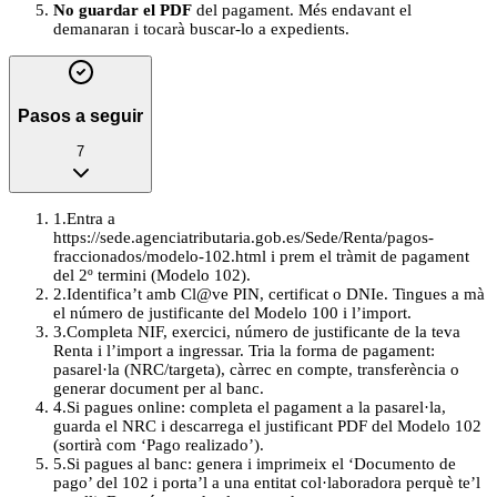
No guardar el PDF
del pagament. Més endavant el
demanaran i tocarà buscar-lo a expedients.
Pasos a seguir
7
1
.
Entra a
https://sede.agenciatributaria.gob.es/Sede/Renta/pagos-
fraccionados/modelo-102.html i prem el tràmit de pagament
del 2º termini (Modelo 102).
2
.
Identifica’t amb Cl@ve PIN, certificat o DNIe. Tingues a mà
el número de justificante del Modelo 100 i l’import.
3
.
Completa NIF, exercici, número de justificante de la teva
Renta i l’import a ingressar. Tria la forma de pagament:
pasarel·la (NRC/targeta), càrrec en compte, transferència o
generar document per al banc.
4
.
Si pagues online: completa el pagament a la pasarel·la,
guarda el NRC i descarrega el justificant PDF del Modelo 102
(sortirà com ‘Pago realizado’).
5
.
Si pagues al banc: genera i imprimeix el ‘Documento de
pago’ del 102 i porta’l a una entitat col·laboradora perquè te’l