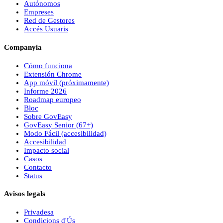
Autónomos
Empreses
Red de Gestores
Accés Usuaris
Companyia
Cómo funciona
Extensión Chrome
App móvil (próximamente)
Informe 2026
Roadmap europeo
Bloc
Sobre
Gov
Easy
Gov
Easy
Senior (67+)
Modo Fácil (accesibilidad)
Accesibilidad
Impacto social
Casos
Contacto
Status
Avisos legals
Privadesa
Condicions d'Ús