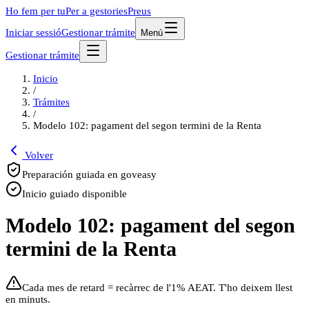
Ho fem per tu
Per a gestories
Preus
Iniciar sessió
Gestionar trámite
Menú
Gestionar trámite
Inicio
/
Trámites
/
Modelo 102: pagament del segon termini de la Renta
Volver
Preparación guiada en goveasy
Inicio guiado disponible
Modelo 102: pagament del segon
termini de la Renta
Cada mes de retard = recàrrec de l'1% AEAT. T'ho deixem llest
en minuts.