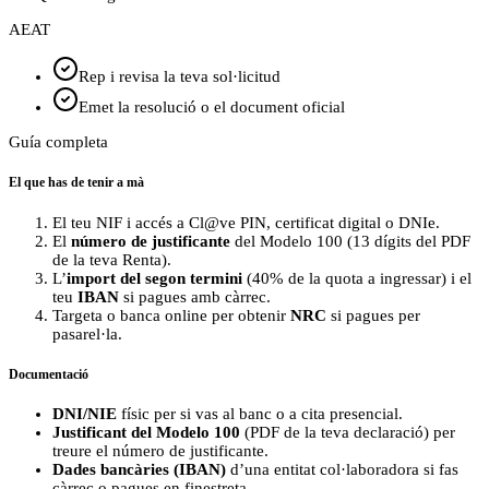
AEAT
Rep i revisa la teva sol·licitud
Emet la resolució o el document oficial
Guía completa
El que has de tenir a mà
El teu NIF i accés a Cl@ve PIN, certificat digital o DNIe.
El
número de justificante
del Modelo 100 (13 dígits del PDF
de la teva Renta).
L’
import del segon termini
(40% de la quota a ingressar) i el
teu
IBAN
si pagues amb càrrec.
Targeta o banca online per obtenir
NRC
si pagues per
pasarel·la.
Documentació
DNI/NIE
físic per si vas al banc o a cita presencial.
Justificant del Modelo 100
(PDF de la teva declaració) per
treure el número de justificante.
Dades bancàries (IBAN)
d’una entitat col·laboradora si fas
càrrec o pagues en finestreta.