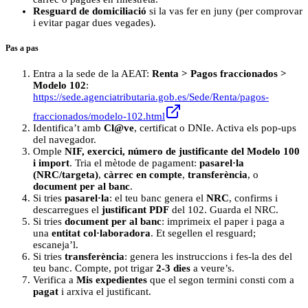
Resguard de domiciliació
si la vas fer en juny (per comprovar
i evitar pagar dues vegades).
Pas a pas
Entra a la sede de la AEAT:
Renta > Pagos fraccionados >
Modelo 102
:
https://sede.agenciatributaria.gob.es/Sede/Renta/pagos-
fraccionados/modelo-102.html
Identifica’t amb
Cl@ve
, certificat o DNIe. Activa els pop-ups
del navegador.
Omple
NIF, exercici, número de justificante del Modelo 100
i import
. Tria el mètode de pagament:
pasarel·la
(NRC/targeta)
,
càrrec en compte
,
transferència
, o
document per al banc
.
Si tries
pasarel·la
: el teu banc genera el
NRC
, confirms i
descarregues el
justificant PDF
del 102. Guarda el NRC.
Si tries
document per al banc
: imprimeix el paper i paga a
una
entitat col·laboradora
. Et segellen el resguard;
escaneja’l.
Si tries
transferència
: genera les instruccions i fes-la des del
teu banc. Compte, pot trigar
2-3 dies
a veure’s.
Verifica a
Mis expedientes
que el segon termini consti com a
pagat
i arxiva el justificant.