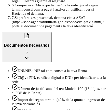
segelli. Després guarda el resguard.
6
.
Comprova a ‘Mis expedientes’ de la sede que el segon
termini consti com a pagat i arxiva el justificant per si
Hacienda el demana.
7
.
Si prefereixes presencial, demana cita a AEAT
(https://sede.agenciatributaria.gob.es/Sede/cita-previa.html) i
porta el document de pagament i la teva identificació.
Documentos necesarios
7
DNI/NIE i NIF tal com consta a la teva Renta
Cl@ve PIN, certificat digital o DNIe per identificar-te a la
sede
Número de justificante del teu Modelo 100 (13 dígits, surt
al PDF de la Renta)
Import del segon termini (40% de la quota a ingressar de
la teva declaració)