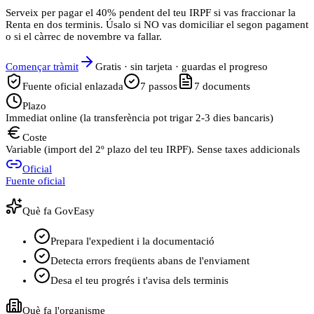
Serveix per pagar el 40% pendent del teu IRPF si vas fraccionar la
Renta en dos terminis. Úsalo si NO vas domiciliar el segon pagament
o si el càrrec de novembre va fallar.
Començar tràmit
Gratis · sin tarjeta · guardas el progreso
Fuente oficial enlazada
7
passos
7
documents
Plazo
Immediat online (la transferència pot trigar 2-3 dies bancaris)
Coste
Variable (import del 2º plazo del teu IRPF). Sense taxes addicionals
Oficial
Fuente oficial
Què fa GovEasy
Prepara l'expedient i la documentació
Detecta errors freqüents abans de l'enviament
Desa el teu progrés i t'avisa dels terminis
Què fa l'organisme