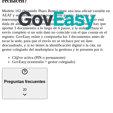
rechacen?
Modelo 102 (Segundo Plazo Renta) tiene una tasa oficial variable en
AEAT y se puede presentar por cuenta propia. El punto que
interrumpe el trámite es que hace falta Cl@ve activa, y si no está
dada de alta el registro previo puede tardar días. Además, hay que
aportar 3 documentos a lo largo de 6 pasos, y la sede rechaza el
envío completo si un solo dato no coincide con el que consta en el
registro. GovEasy reúne y comprueba los 3 documentos antes de
tocar la sede, para que el envío no se rechace por un dato
descuadrado, y si no tienes la identificación digital o la cita, un
gestor colegiado del marketplace la gestiona y lo presenta por ti.
Cl@ve activa (PIN o permanente)
GovEasy (extensión + gestor colegiado)
Preguntas frecuentes
20