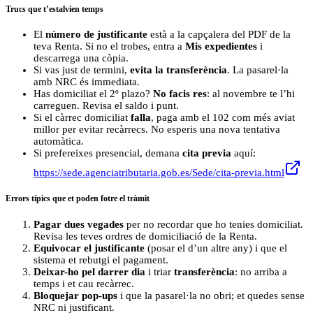
Trucs que t’estalvien temps
El
número de justificante
està a la capçalera del PDF de la
teva Renta. Si no el trobes, entra a
Mis expedientes
i
descarrega una còpia.
Si vas just de termini,
evita la transferència
. La pasarel·la
amb NRC és immediata.
Has domiciliat el 2º plazo?
No facis res
: al novembre te l’hi
carreguen. Revisa el saldo i punt.
Si el càrrec domiciliat
falla
, paga amb el 102 com més aviat
millor per evitar recàrrecs. No esperis una nova tentativa
automàtica.
Si prefereixes presencial, demana
cita previa
aquí:
https://sede.agenciatributaria.gob.es/Sede/cita-previa.html
Errors típics que et poden fotre el tràmit
Pagar dues vegades
per no recordar que ho tenies domiciliat.
Revisa les teves ordres de domiciliació de la Renta.
Equivocar el justificante
(posar el d’un altre any) i que el
sistema et rebutgi el pagament.
Deixar-ho pel darrer dia
i triar
transferència
: no arriba a
temps i et cau recàrrec.
Bloquejar pop-ups
i que la pasarel·la no obri; et quedes sense
NRC ni justificant.